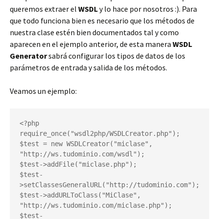
queremos extraer el
WSDL
y lo hace por nosotros :). Para
que todo funciona bien es necesario que los métodos de
nuestra clase estén bien documentados tal y como
aparecen en el ejemplo anterior, de esta manera
WSDL
Generator
sabrá configurar los tipos de datos de los
parámetros de entrada y salida de los métodos.
Veamos un ejemplo:
<?php

require_once("wsdl2php/WSDLCreator.php");

$test = new WSDLCreator("miclase", 
"http://ws.tudominio.com/wsdl");

$test->addFile("miclase.php");

$test-
>setClassesGeneralURL("http://tudominio.com");

$test->addURLToClass("MiClase", 
"http://ws.tudominio.com/miclase.php");

$test-