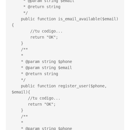
     * @param string $email

     * @return string

     */

    public function is_email_available($email)
{

        //tu codigo...

        return "OK";

    }

    /**

    *

    * @param string $phone

    * @param string $email

    * @return string

    */

    public function register_user($phone, 
$email){

       //tu codigo...

       return "OK";

    }

    /**

    *

    * @param string $phone
