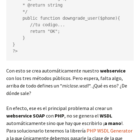
    * @return string

    */

    public function downgrade_user($phone){

       //tu codigo...

       return "OK";

    }

}

?>
Con esto se crea automáticamente nuestro
webservice
con los tres métodos públicos. Pero espera, falta algo,
arriba de todo defines un “
miclase.wsdl
“. ¿Qué es eso? ¿De
dónde sale?
En efecto, ese es el principal problema al crear un
webservice SOAP
con
PHP
, no se genera el
WSDL
automáticamente sino que hay que escribirlo ¡
a mano
!.
Para solucionarlo tenemos la librería
PHP WSDL Generator
a la que únicamente debemos pasarle la clase de la que