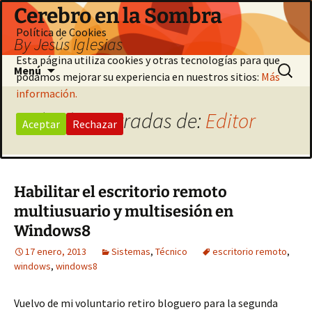
Saltar
Cerebro en la Sombra
al
Política de Cookies
By Jesús Iglesias
contenido
Esta página utiliza cookies y otras tecnologías para que
Buscar:
Menú
podamos mejorar su experiencia en nuestros sitios:
Más
información.
Todas las entradas de:
Editor
Aceptar
Rechazar
Habilitar el escritorio remoto
multiusuario y multisesión en
Windows8
17 enero, 2013
Sistemas
,
Técnico
escritorio remoto
,
windows
,
windows8
Vuelvo de mi voluntario retiro bloguero para la segunda