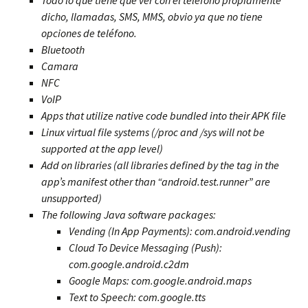
Todo lo que tiene que ver con el teléfono propiamente
dicho, llamadas, SMS, MMS, obvio ya que no tiene
opciones de teléfono.
Bluetooth
Camara
NFC
VoIP
Apps that utilize native code bundled into their APK file
Linux virtual file systems (/proc and /sys will not be
supported at the app level)
Add on libraries (all libraries defined by the tag in the
app’s manifest other than “android.test.runner” are
unsupported)
The following Java software packages:
Vending (In App Payments): com.android.vending
Cloud To Device Messaging (Push):
com.google.android.c2dm
Google Maps: com.google.android.maps
Text to Speech: com.google.tts