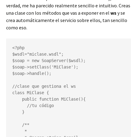
verdad, me ha parecido realmente sencillo e intuitivo. Creas
una clase con los métodos que vas a exponer en el
ws
y se
crea automáticamente el servicio sobre ellos, tan sencillo
como eso.
<?php

$wsdl="miclase.wsdl";

$soap = new SoapServer($wsdl);

$soap->setClass('MiClase');

$soap->handle();

//clase que gestiona el ws

class MiClase {

    public function MiClase(){

      //tu código

    }

    /**

     *
