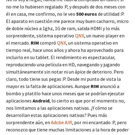
no me lo hubiesen regalado :P, y después de dos meses con
él en casa, me confirmo, no le veo
500 euros
de utilidad :P.
El aparato en cuestión me parece muy buen cacharro, micro
de doble núcleo a 1ghz, 1G de ram, salida HDMI y lo más
sorprendente, sistema operativo
QNX
, un nuevo player en
el mercado.
RIM
compró
QNX
, un sistema operativo en
tiempo real, hace unos años y ahora ha aprovechado para
incluirlo en su tablet. El rendimiento es espectacular,
reproduciendo una película en HD, navegando y jugando
simultáneamente sin notar ni un ápice de deterioro. Pero
claro, todo tiene sus pegas :P. Desde mi punto de vista la
mayor es la falta de aplicaciones. Aunque
RIM
anunció a
bombo y platillo hace unos meses que se podrían ejecutar
aplicaciones
Android
, lo cierto es que por el momento no,
nos limitamos a las aplicaciones nativas. ¿Y cómo se
desarrollan estas aplicaciones nativas? Pues más
sorprendente aún, en
Adobe AIR
, por mi encantado :P, pero
reconozco que tiene muchas limitaciones a la hora de poder