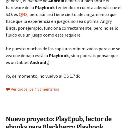
general, el
runtime
de
Android
debería ir bien sobre el
hardware de la
Playbook
teniendo en cuenta además que el
S.O. es
QNX
, pero aún así tiene cierto aletargamiento que
hace que la experiencia en juegos no sea optima. Angry
Birds, por ejemplo, funciona correctamente, pero no es lo
fluido que un juego como este requiere.
He puesto muchas de las capturas minimizadas para que se
vea que debajo está la
Playbook
, sino podríais pensar que
es un tablet
Android
;).
Yo, de momento, no vuelvo al OS 1.7 :P.
Ver todos los 4 comentarios
Nuevo proyecto: PlayEpub, lector de
ebooks para Blackberry Playbook