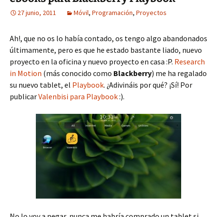
27 junio, 2011
Móvil
,
Programación
,
Proyectos
Ah!, que no os lo había contado, os tengo algo abandonados
últimamente, pero es que he estado bastante liado, nuevo
proyecto en la oficina y nuevo proyecto en casa :P.
Research
in Motion
(más conocido como
Blackberry
) me ha regalado
su nuevo tablet, el
Playbook
. ¿Adivináis por qué? ¡Sí! Por
publicar
Valenbisi para Playbook
:).
No lo voy a negar, nunca me habría comprado un tablet si