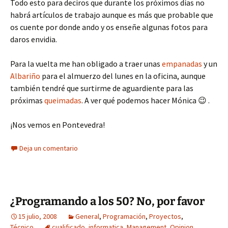
Todo esto para deciros que durante los próximos días no
habrá artículos de trabajo aunque es más que probable que
os cuente por donde ando y os enseñe algunas fotos para
daros envidia.
Para la vuelta me han obligado a traer unas
empanadas
y un
Albariño
para el almuerzo del lunes en la oficina, aunque
también tendré que surtirme de aguardiente para las
próximas
queimadas
. A ver qué podemos hacer Mónica 😉 .
¡Nos vemos en Pontevedra!
Deja un comentario
¿Programando a los 50? No, por favor
15 julio, 2008
General
,
Programación
,
Proyectos
,
Técnico
cualificado
,
informatica
,
Management
,
Opinion
,