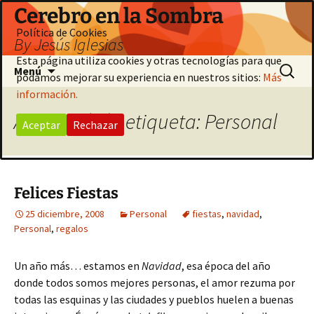
Saltar
Cerebro en la Sombra
al
Política de Cookies
By Jesús Iglesias
contenido
Esta página utiliza cookies y otras tecnologías para que
Buscar:
Menú
podamos mejorar su experiencia en nuestros sitios:
Más
información.
Archivo de la etiqueta: Personal
Aceptar
Rechazar
Felices Fiestas
25 diciembre, 2008
Personal
fiestas
,
navidad
,
Personal
,
regalos
Un año más… estamos en
Navidad
, esa época del año
donde todos somos mejores personas, el amor rezuma por
todas las esquinas y las ciudades y pueblos huelen a buenas