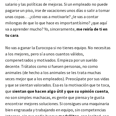
salario y las políticas de mejoras. Si un empleado no puede
pagarse un piso, irse de vacaciones unos días o salir a tomar
unas copas… ¿cómo vas a motivarle? ¿le vas a contar
milongas de que lo que hace es importantísimo? ¿que aquí
va a aprender mucho? Yo, sinceramente,
me reiría de ti en
tu cara
.
No vas a ganar la Eurocopa si no tienes equipo. No necesitas
a los mejores, pero sí a unos cuantos válidos,
compenetrados y motivados. Empieza por un sueldo
decente. Trátalos como si fuesen personas, no como
animales (de hecho a los animales se les trata muchas
veces mejor que a los empleados). Preocúpate por sus vidas
y que se sientan valorados. Esa es la motivación que te toca,
que
sientan que hacen algo útil y que su opinión cuenta
,
no son simples machacas, es gente que piensa y le gusta
encontrar mejores soluciones. Si consigues una maquinaria
bien engrasada y trabajando en equipo, sin competencias
internas, sin que nadie busque
medallitas
, con lealtad, con