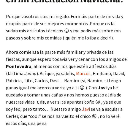
Porque vosotros sois mi regalo. Formáis parte de mi vida y
ocupáis parte de sus mejores momentos. Porque os la
sudan mis artículos técnicos 😛 y me pedís más sobre mis
paseos y sobre mis comidas (¡quién me lo iba a decir!).
Ahora comienza la parte más familiar y privada de las
fiestas, aunque espero todavía ver y cenar con los amigos de
Pontevedra
, al menos con los que estén allí estos días
(lástima
Juanp
). Así que, ya sabéis,
Marcos
, Emiliano, David,
Patricia, Tito, Carlos, Dasi… Ramiro (sí, Ramiro, si tengo
ganas igual me acerco a verte yo a ti 😉 ). Con
Javi
ya he
quedado a tomar unas cañas y nos hemos puesto al día de
nuestras vidas.
Cris
, a ver si te apuntas coño 😛 , ya sé que
soy feo, pero tanto… Nuestro amigo
Javi
se va a esquiar a
Cerler, que “cool” se nos ha vuelto el chico 😛 , no lo veré
estos días, una pena.