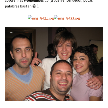
copa en las
Mamelludes
😉 (a buen entendedor, pocas
palabras bastan 😀 ).