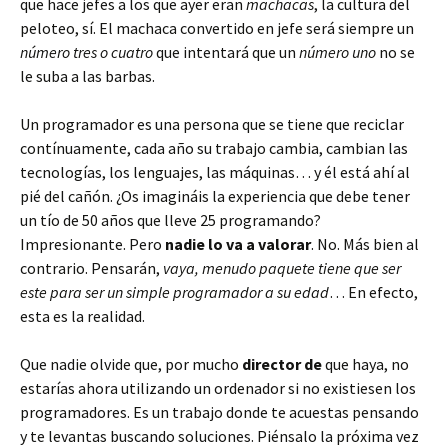
que hace jefes a los que ayer eran
machacas
, la cultura del
peloteo, sí. El machaca convertido en jefe será siempre un
número tres o cuatro
que intentará que un
número uno
no se
le suba a las barbas.
Un programador es una persona que se tiene que reciclar
contínuamente, cada año su trabajo cambia, cambian las
tecnologías, los lenguajes, las máquinas… y él está ahí al
pié del cañón. ¿Os imagináis la experiencia que debe tener
un tío de 50 años que lleve 25 programando?
Impresionante. Pero
nadie lo va a valorar
. No. Más bien al
contrario. Pensarán,
vaya, menudo paquete tiene que ser
este para ser un simple programador a su edad
… En efecto,
esta es la realidad.
Que nadie olvide que, por mucho
director de
que haya, no
estarías ahora utilizando un ordenador si no existiesen los
programadores. Es un trabajo donde te acuestas pensando
y te levantas buscando soluciones. Piénsalo la próxima vez