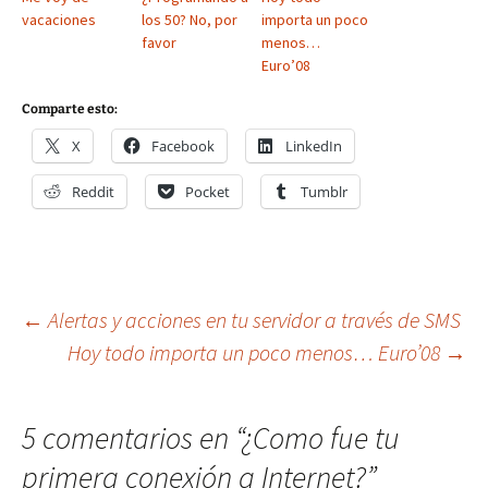
vacaciones
los 50? No, por
importa un poco
favor
menos…
Euro’08
Comparte esto:
X
Facebook
LinkedIn
Reddit
Pocket
Tumblr
Navegación
←
Alertas y acciones en tu servidor a través de SMS
Hoy todo importa un poco menos… Euro’08
→
de
5 comentarios en “
¿Como fue tu
entradas
primera conexión a Internet?
”