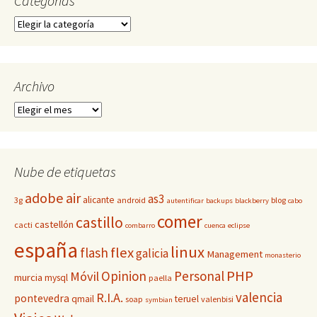
Categorías
Categorías
Archivo
Archivo
Nube de etiquetas
adobe
air
as3
alicante
3g
android
blog
autentificar
backups
blackberry
cabo
comer
castillo
castellón
cacti
combarro
cuenca
eclipse
españa
linux
flex
flash
galicia
Management
monasterio
PHP
Opinion
Personal
Móvil
murcia
mysql
paella
valencia
R.I.A.
pontevedra
qmail
teruel
soap
valenbisi
symbian