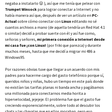
negaba a instalarlo 😛 ), así que me tenía que pelear con
Trumpet
Winsock
para lograr conectar a Internet y no
había manera así que, después de ver un artículo en
PC-
Actual
sobre cómo conectar con
Linux
editando no sé
cuantos archivos a mano (de aquella tendría un Red Hat 4.1
o similar) decidí a probar suerte con él y así fue como,
señoras y señores,
mi primera conexión a Internet desde
mi casa fue ¡con Linux!
(por friki que parezca) y durante
muchos meses, hasta que me decidí a migrar mi 486 a
Windows95.
Por razones obvias tuve que llegar a un acuerdo con mis
padres para hacerme cargo del gasto telefónico porque sí,
queridos niños y niñas, hubo un tiempo en este país donde
no existían las tarifas planas ni banda ancha y pagábamos
una millonada para conectarnos media horita a
hipervelocidad, jejejeje. El problema fue que el gasto fue
creciendo exponencialmente, sobre todo al descubir los
chats y las chavalas que en ellos moraban, pero eso,