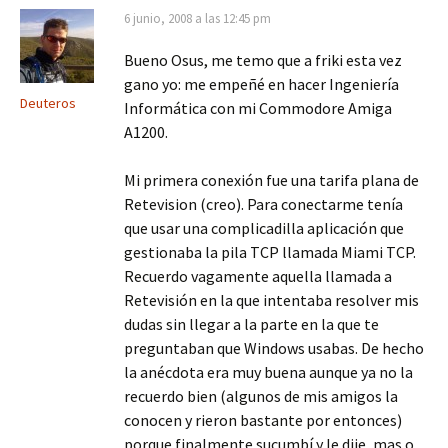
6 junio, 2008 a las 12:45 pm
Bueno Osus, me temo que a friki esta vez
gano yo: me empeñé en hacer Ingeniería
Deuteros
Informática con mi Commodore Amiga
A1200.
Mi primera conexión fue una tarifa plana de
Retevision (creo). Para conectarme tenía
que usar una complicadilla aplicación que
gestionaba la pila TCP llamada Miami TCP.
Recuerdo vagamente aquella llamada a
Retevisión en la que intentaba resolver mis
dudas sin llegar a la parte en la que te
preguntaban que Windows usabas. De hecho
la anécdota era muy buena aunque ya no la
recuerdo bien (algunos de mis amigos la
conocen y rieron bastante por entonces)
porque finalmente sucumbí y le dije, mas o