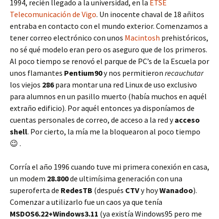
1994, recién llegado a la universidad, en la
ETSE
Telecomunicación de Vigo
. Un inocente chaval de 18 añitos
entraba en contacto con el mundo exterior. Comenzamos a
tener correo electrónico con unos
Macintosh
prehistóricos,
no sé qué modelo eran pero os aseguro que de los primeros.
Al poco tiempo se renovó el parque de PC’s de la Escuela por
unos flamantes
Pentium90
y nos permitieron
recauchutar
los viejos
286
para montar una red Linux de uso exclusivo
para alumnos en un pasillo muerto (había muchos en aquél
extraño edificio). Por aquél entonces ya disponíamos de
cuentas personales de correo, de acceso a la red y
acceso
shell
. Por cierto, la mía me la bloquearon al poco tiempo
😉 .
Corría el año 1996 cuando tuve mi primera conexión en casa,
un modem
28.800
de ultimísima generación con una
superoferta de
RedesTB
(después
CTV
y hoy
Wanadoo
).
Comenzar a utilizarlo fue un caos ya que tenía
MSDOS6.22+Windows3.11
(ya existía Windows95 pero me