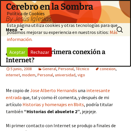
Saltar
Cerebro en la Sombra
al
Política de Cookies
By Jesús Iglesias
contenido
Esta página utiliza cookies y otras tecnologías para que
Buscar:
Menú
podamos mejorar su experiencia en nuestros sitios:
Más
información.
¿Como fue tu primera conexión a
Aceptar
Rechazar
Internet?
5 junio, 2008
General
,
Personal
,
Técnico
conexion
,
internet
,
modem
,
Personal
,
universidad
,
vigo
Me copio de
Jose Alberto Hernandis
una
interesante
entrada
que, tal y como él comenta, y después de mi
artículo
Historias y homenajes en 8bits
, podría titular
también
“Historias del abuelete 2”
, jejejeje.
Mi primer contacto con Internet se produjo a finales de