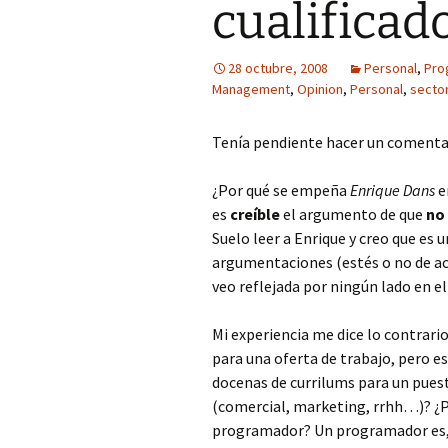
cualificad
28 octubre, 2008
Personal
,
Pro
Management
,
Opinion
,
Personal
,
secto
Tenía pendiente hacer un comenta
¿Por qué se empeña
Enrique Dans
e
es
creíble
el argumento de que
no
Suelo leer a Enrique y creo que es
argumentaciones (estés o no de acu
veo reflejada por ningún lado en e
Mi experiencia me dice lo contrario
para una oferta de trabajo, pero es
docenas de currilums para un pue
(comercial, marketing, rrhh…)? ¿P
programador? Un programador es, 