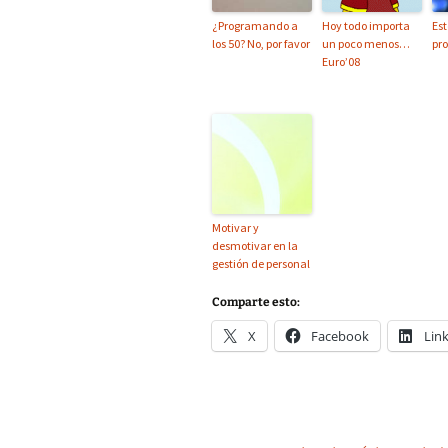
¿Programando a
Hoy todo importa
Est
los 50? No, por favor
un poco menos…
pr
Euro’08
Motivar y
desmotivar en la
gestión de personal
Comparte esto:
X
Facebook
Lin