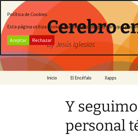
Saltar
al
Política de Cookies
contenido
Cerebro e
Esta página utiliza cookies y otras tecnologías para que poda
Aceptar
Rechazar
By Jesús Iglesias
Inicio
El Encéfalo
Xapps
Y seguimos
personal t