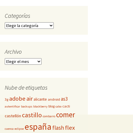
Categorías
Categorías
Archivo
Archivo
Nube de etiquetas
adobe
air
as3
alicante
3g
android
blog
cacti
autentificar
backups
blackberry
cabo
comer
castillo
castellón
combarro
españa
flex
flash
cuenca
eclipse