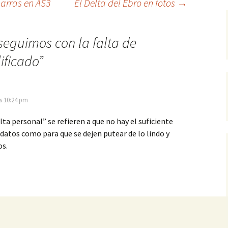
arras en AS3
El Delta del Ebro en fotos
→
seguimos con la falta de
ificado
”
as 10:24 pm
lta personal” se refieren a que no hay el suficiente
atos como para que se dejen putear de lo lindo y
os.