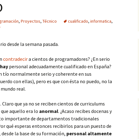
o
gramación
,
Proyectos
,
Técnico
cualificado
,
informatica
,
r
rio desde la semana pasada.
n
contradecir
a cientos de programadores? ¿En serio
 hay
personal adecuadamente cualificado en España?
 un tío normalmente serio y coherente en sus
erdo con ellas), pero es que con ésta no puedo, no la
l mundo real.
. Claro que ya no se reciben cientos de curriculums
 que aquello era lo
anormal
. ¿Acaso recibes docenas y
sto importante de departamentos tradicionales
or qué esperas entonces recibirlos para un puesto de
desde la base de su formación,
personal altamente