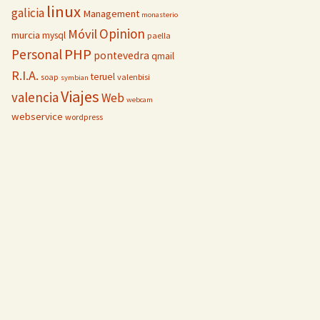
linux
galicia
Management
monasterio
Opinion
Móvil
murcia
mysql
paella
PHP
Personal
pontevedra
qmail
R.I.A.
teruel
soap
valenbisi
symbian
Viajes
valencia
Web
webcam
webservice
wordpress