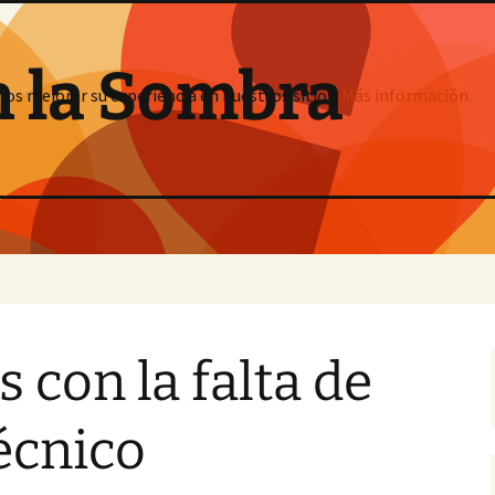
n la Sombra
mos mejorar su experiencia en nuestros sitios:
Más información.
 con la falta de
écnico