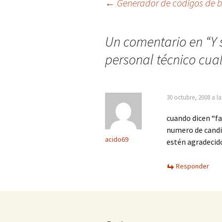
Navegación
←
Generador de códigos de b
de
Un comentario en “
Y 
personal técnico cual
entradas
30 octubre, 2008 a l
cuando dicen “fa
numero de candid
acido69
estén agradecid
Responder