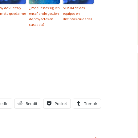
oy de vuelta y
¿Por qué nos siguen
SCRUM de dos
ometo quedarme
enseñando gestión
equipos en
de proyectos en
distintas ciudades
cascada?
kedIn
Reddit
Pocket
Tumblr