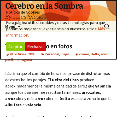
Saltar
Cerebro en la Sombra
al
Política de Cookies
By Jesús Iglesias
contenido
Esta página utiliza cookies y otras tecnologías para que
Buscar:
Menú
podamos mejorar su experiencia en nuestros sitios:
Más
información.
El Delta del Ebro en fotos
Aceptar
Rechazar
28 octubre, 2008
Personal
,
Viajes
comer
,
delta
,
ebro
,
paella
,
tarragona
Lástima que el cambio de hora nos privase de disfrutar más
de estos bellos parajes. El
Delta del Ebro
produce
aproximadamente la misma cantidad de arroz que
Valencia
así que los paisajes me resultan familiares:
arrozales
,
arrozales
y más
arrozales
, el
Delta
es a esta zona lo que la
Albufera
a
Valencia
.