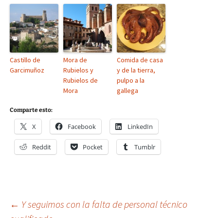
Castillo de
Mora de
Comida de casa
Garcimuñoz
Rubielos y
y de la tierra,
Rubielos de
pulpo a la
Mora
gallega
Comparte esto:
X
Facebook
LinkedIn
Reddit
Pocket
Tumblr
Navegación
←
Y seguimos con la falta de personal técnico