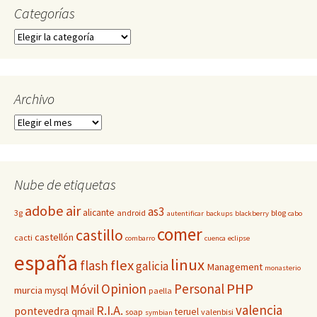
Categorías
Categorías
Archivo
Archivo
Nube de etiquetas
adobe
air
as3
alicante
3g
android
blog
autentificar
backups
blackberry
cabo
comer
castillo
castellón
cacti
combarro
cuenca
eclipse
españa
linux
flex
flash
galicia
Management
monasterio
PHP
Opinion
Personal
Móvil
murcia
mysql
paella
valencia
R.I.A.
pontevedra
qmail
teruel
soap
valenbisi
symbian