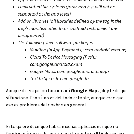
Linux virtual file systems (/proc and /sys will not be
supported at the app level)
Add on libraries (all libraries defined by the tag in the
app’s manifest other than “android.test.runner” are
unsupported)
The following Java software packages:
Vending (In App Payments): com.android.vending
Cloud To Device Messaging (Push):
com.google.android.c2dm
Google Maps: com.google.android.maps
Text to Speech: com.google.tts
Aunque dicen que no funcionará
Google Maps
, doy fé de que
sí funciona. Eso sí, no es del todo estable, aunque creo que
eso es problema del
runtime
en general.
Esto quiere decir que habrá muchas aplicaciones que no
funcionarán, ya se ha encargado la gente de
RIM
de que no