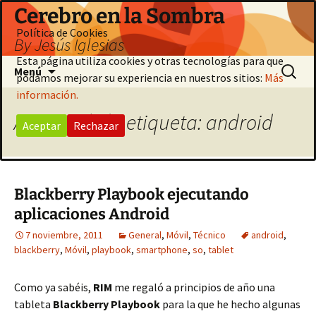
Saltar
Cerebro en la Sombra
al
Política de Cookies
By Jesús Iglesias
contenido
Esta página utiliza cookies y otras tecnologías para que
Buscar:
Menú
podamos mejorar su experiencia en nuestros sitios:
Más
información.
Archivo de la etiqueta: android
Aceptar
Rechazar
Blackberry Playbook ejecutando
aplicaciones Android
7 noviembre, 2011
General
,
Móvil
,
Técnico
android
,
blackberry
,
Móvil
,
playbook
,
smartphone
,
so
,
tablet
Como ya sabéis,
RIM
me regaló a principios de año una
tableta
Blackberry Playbook
para la que he hecho algunas