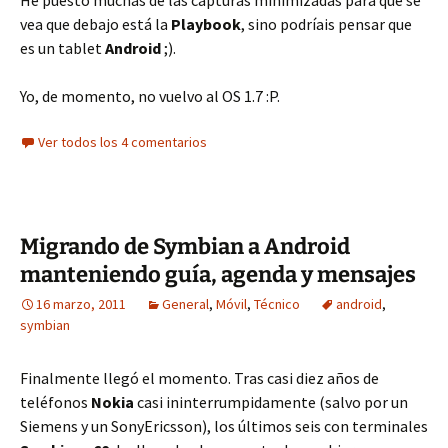
He puesto muchas de las capturas minimizadas para que se
vea que debajo está la
Playbook
, sino podríais pensar que
es un tablet
Android
;).
Yo, de momento, no vuelvo al OS 1.7 :P.
Ver todos los 4 comentarios
Migrando de Symbian a Android
manteniendo guía, agenda y mensajes
16 marzo, 2011
General
,
Móvil
,
Técnico
android
,
symbian
Finalmente llegó el momento. Tras casi diez años de
teléfonos
Nokia
casi ininterrumpidamente (salvo por un
Siemens y un SonyEricsson), los últimos seis con terminales