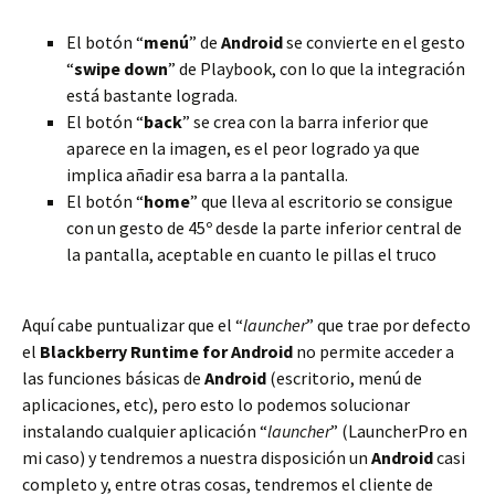
El botón “
menú
” de
Android
se convierte en el gesto
“
swipe down
” de Playbook, con lo que la integración
está bastante lograda.
El botón “
back
” se crea con la barra inferior que
aparece en la imagen, es el peor logrado ya que
implica añadir esa barra a la pantalla.
El botón “
home
” que lleva al escritorio se consigue
con un gesto de 45º desde la parte inferior central de
la pantalla, aceptable en cuanto le pillas el truco
Aquí cabe puntualizar que el “
launcher
” que trae por defecto
el
Blackberry Runtime for Android
no permite acceder a
las funciones básicas de
Android
(escritorio, menú de
aplicaciones, etc), pero esto lo podemos solucionar
instalando cualquier aplicación “
launcher
” (LauncherPro en
mi caso) y tendremos a nuestra disposición un
Android
casi
completo y, entre otras cosas, tendremos el cliente de