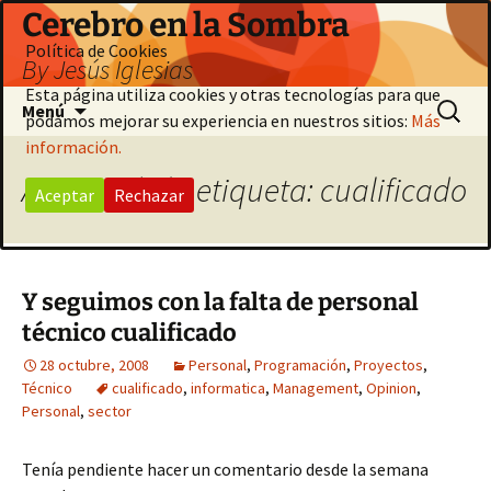
Saltar
Cerebro en la Sombra
al
Política de Cookies
By Jesús Iglesias
contenido
Esta página utiliza cookies y otras tecnologías para que
Buscar:
Menú
podamos mejorar su experiencia en nuestros sitios:
Más
información.
Archivo de la etiqueta: cualificado
Aceptar
Rechazar
Y seguimos con la falta de personal
técnico cualificado
28 octubre, 2008
Personal
,
Programación
,
Proyectos
,
Técnico
cualificado
,
informatica
,
Management
,
Opinion
,
Personal
,
sector
Tenía pendiente hacer un comentario desde la semana