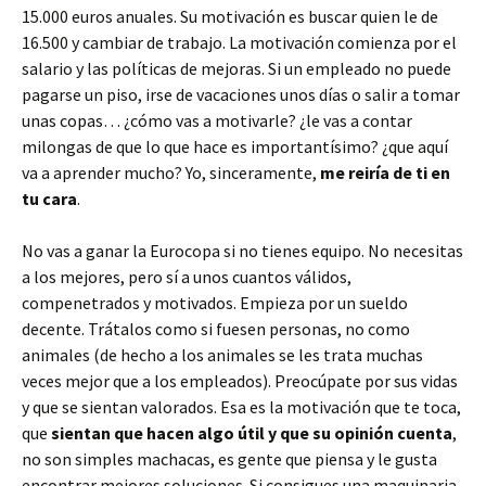
15.000 euros anuales. Su motivación es buscar quien le de
16.500 y cambiar de trabajo. La motivación comienza por el
salario y las políticas de mejoras. Si un empleado no puede
pagarse un piso, irse de vacaciones unos días o salir a tomar
unas copas… ¿cómo vas a motivarle? ¿le vas a contar
milongas de que lo que hace es importantísimo? ¿que aquí
va a aprender mucho? Yo, sinceramente,
me reiría de ti en
tu cara
.
No vas a ganar la Eurocopa si no tienes equipo. No necesitas
a los mejores, pero sí a unos cuantos válidos,
compenetrados y motivados. Empieza por un sueldo
decente. Trátalos como si fuesen personas, no como
animales (de hecho a los animales se les trata muchas
veces mejor que a los empleados). Preocúpate por sus vidas
y que se sientan valorados. Esa es la motivación que te toca,
que
sientan que hacen algo útil y que su opinión cuenta
,
no son simples machacas, es gente que piensa y le gusta
encontrar mejores soluciones. Si consigues una maquinaria