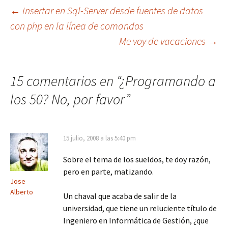
Navegación
←
Insertar en Sql-Server desde fuentes de datos
con php en la línea de comandos
Me voy de vacaciones
→
de
entradas
15 comentarios en “
¿Programando a
los 50? No, por favor
”
15 julio, 2008 a las 5:40 pm
Sobre el tema de los sueldos, te doy razón,
pero en parte, matizando.
Jose
Alberto
Un chaval que acaba de salir de la
universidad, que tiene un reluciente título de
Ingeniero en Informática de Gestión, ¿que