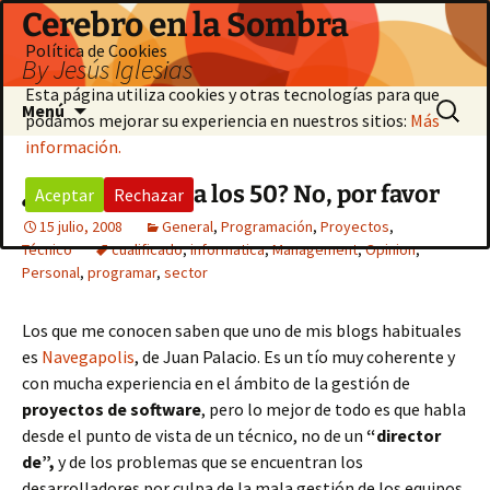
Saltar
Cerebro en la Sombra
al
Política de Cookies
By Jesús Iglesias
contenido
Esta página utiliza cookies y otras tecnologías para que
Buscar:
Menú
podamos mejorar su experiencia en nuestros sitios:
Más
información.
¿Programando a los 50? No, por favor
Aceptar
Rechazar
15 julio, 2008
General
,
Programación
,
Proyectos
,
Técnico
cualificado
,
informatica
,
Management
,
Opinion
,
Personal
,
programar
,
sector
Los que me conocen saben que uno de mis blogs habituales
es
Navegapolis
, de Juan Palacio. Es un tío muy coherente y
con mucha experiencia en el ámbito de la gestión de
proyectos de software
, pero lo mejor de todo es que habla
desde el punto de vista de un técnico, no de un
“director
de”,
y de los problemas que se encuentran los
desarrolladores por culpa de la mala gestión de los equipos.