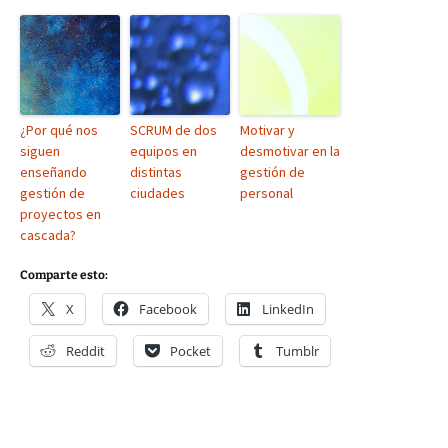
¿Por qué nos
SCRUM de dos
Motivar y
siguen
equipos en
desmotivar en la
enseñando
distintas
gestión de
gestión de
ciudades
personal
proyectos en
cascada?
Comparte esto:
X
Facebook
LinkedIn
Reddit
Pocket
Tumblr