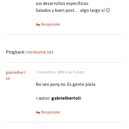
sus desarrollos específicos.
Saludos y buen post… algo largo sí 🙂
Responder
Pingback:
meneame.net
gabrielbert
7 noviembre, 2008 a las 9:24 pm
oli
No veo porq no. Es gente piola
» autor:
gabrielbertoli
Responder