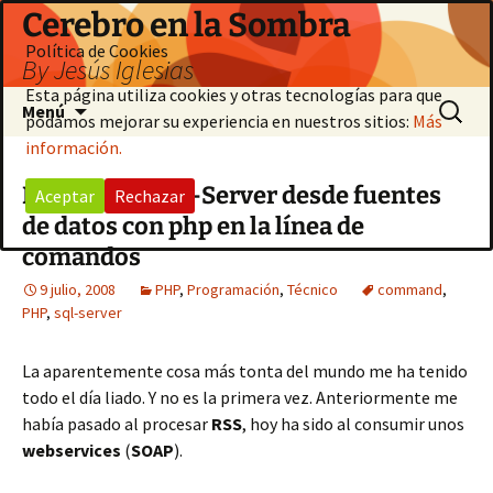
Saltar
Cerebro en la Sombra
al
Política de Cookies
By Jesús Iglesias
contenido
Esta página utiliza cookies y otras tecnologías para que
Buscar:
Menú
podamos mejorar su experiencia en nuestros sitios:
Más
información.
Insertar en Sql-Server desde fuentes
Aceptar
Rechazar
de datos con php en la línea de
comandos
9 julio, 2008
PHP
,
Programación
,
Técnico
command
,
PHP
,
sql-server
La aparentemente cosa más tonta del mundo me ha tenido
todo el día liado. Y no es la primera vez. Anteriormente me
había pasado al procesar
RSS
, hoy ha sido al consumir unos
webservices
(
SOAP
).