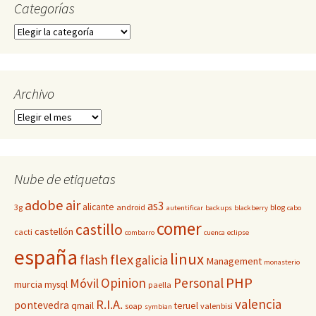
Categorías
Categorías
Archivo
Archivo
Nube de etiquetas
adobe
air
as3
alicante
3g
android
blog
autentificar
backups
blackberry
cabo
comer
castillo
castellón
cacti
combarro
cuenca
eclipse
españa
linux
flex
flash
galicia
Management
monasterio
PHP
Opinion
Personal
Móvil
murcia
mysql
paella
valencia
R.I.A.
pontevedra
qmail
teruel
soap
valenbisi
symbian