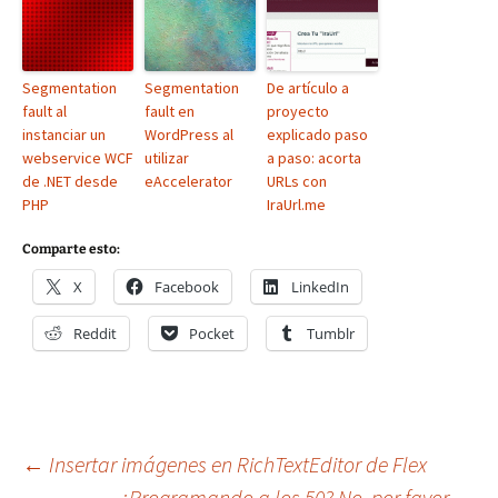
Segmentation
Segmentation
De artículo a
fault al
fault en
proyecto
instanciar un
WordPress al
explicado paso
webservice WCF
utilizar
a paso: acorta
de .NET desde
eAccelerator
URLs con
PHP
IraUrl.me
Comparte esto:
X
Facebook
LinkedIn
Reddit
Pocket
Tumblr
Navegación
←
Insertar imágenes en RichTextEditor de Flex
¿Programando a los 50? No, por favor
→