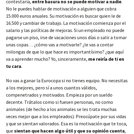
contestaría,
entre basura no se puede motivar a nadie
.
No le puedes hablar de motivación a alguien que cobra
15.000 euros anuales. Su motivación es buscar quien le de
16.500 y cambiar de trabajo. La motivación comienza por el
salario y las políticas de mejoras. Si un empleado no puede
pagarse un piso, irse de vacaciones unos días o salir a tomar
unas copas… ¿cómo vas a motivarle? ¿le vas a contar
milongas de que lo que hace es importantísimo? ¿que aquí
va a aprender mucho? Yo, sinceramente,
me reiría de ti en
tu cara
.
No vas a ganar la Eurocopa si no tienes equipo. No necesitas
a los mejores, pero sí a unos cuantos válidos,
compenetrados y motivados. Empieza por un sueldo
decente. Trátalos como si fuesen personas, no como
animales (de hecho a los animales se les trata muchas
veces mejor que a los empleados). Preocúpate por sus vidas
y que se sientan valorados. Esa es la motivación que te toca,
que
sientan que hacen algo útil y que su opinión cuenta
,