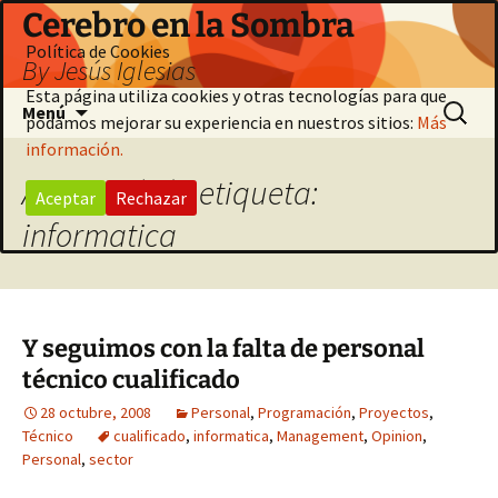
Saltar
Cerebro en la Sombra
al
Política de Cookies
By Jesús Iglesias
contenido
Esta página utiliza cookies y otras tecnologías para que
Buscar:
Menú
podamos mejorar su experiencia en nuestros sitios:
Más
información.
Archivo de la etiqueta:
Aceptar
Rechazar
informatica
Y seguimos con la falta de personal
técnico cualificado
28 octubre, 2008
Personal
,
Programación
,
Proyectos
,
Técnico
cualificado
,
informatica
,
Management
,
Opinion
,
Personal
,
sector