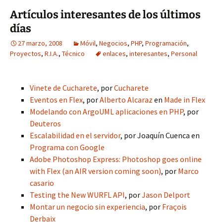
Artículos interesantes de los últimos
días
27 marzo, 2008
Móvil
,
Negocios
,
PHP
,
Programación
,
Proyectos
,
R.I.A.
,
Técnico
enlaces
,
interesantes
,
Personal
Vinete de Cucharete
, por
Cucharete
Eventos en Flex
, por
Alberto Alcaraz
en
Made in Flex
Modelando con ArgoUML aplicaciones en PHP
, por
Deuteros
Escalabilidad en el servidor
, por Joaquín Cuenca en
Programa con Google
Adobe Photoshop Express: Photoshop goes online
with Flex (an AIR version coming soon)
, por
Marco
casario
Testing the New WURFL API
, por
Jason Delport
Montar un negocio sin experiencia
, por
Fraçois
Derbaix