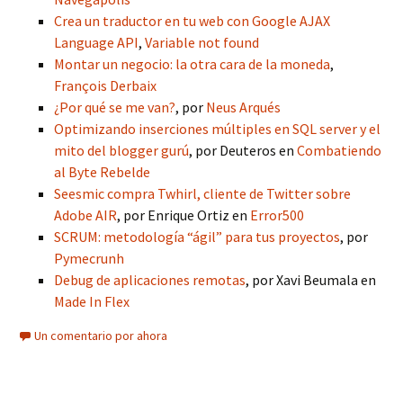
Crea un traductor en tu web con Google AJAX
Language API
,
Variable not found
Montar un negocio: la otra cara de la moneda
,
François Derbaix
¿Por qué se me van?
, por
Neus Arqués
Optimizando inserciones múltiples en SQL server y el
mito del blogger gurú
, por Deuteros en
Combatiendo
al Byte Rebelde
Seesmic compra Twhirl, cliente de Twitter sobre
Adobe AIR
, por Enrique Ortiz en
Error500
SCRUM: metodología “ágil” para tus proyectos
, por
Pymecrunh
Debug de aplicaciones remotas
, por Xavi Beumala en
Made In Flex
Un comentario por ahora