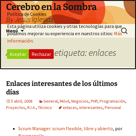
Saltar
Cerebro en la Sombra
al
Política de Cookies
By Jesús Iglesias
contenido
Esta página utiliza cookies y otras tecnologías para que
Buscar:
Menú
podamos mejorar su experiencia en nuestros sitios:
Más
información.
Archivo de la etiqueta: enlaces
Aceptar
Rechazar
Enlaces interesantes de los últimos
días
5 abril, 2008
General
,
Móvil
,
Negocios
,
PHP
,
Programación
,
Proyectos
,
R.I.A.
,
Técnico
enlaces
,
interesantes
,
Personal
Scrum Manager: scrum flexible, libre y abierto
, por
Navegapolis