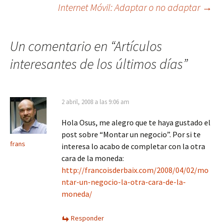
Navegación
Internet Móvil: Adaptar o no adaptar
→
de
Un comentario en “
Artículos
entradas
interesantes de los últimos días
”
2 abril, 2008 a las 9:06 am
Hola Osus, me alegro que te haya gustado el
post sobre “Montar un negocio”. Por si te
frans
interesa lo acabo de completar con la otra
cara de la moneda:
http://francoisderbaix.com/2008/04/02/mo
ntar-un-negocio-la-otra-cara-de-la-
moneda/
Responder