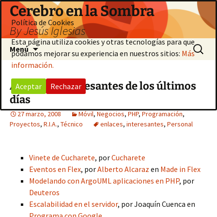
Saltar
Cerebro en la Sombra
al
Política de Cookies
By Jesús Iglesias
contenido
Esta página utiliza cookies y otras tecnologías para que
Buscar:
Menú
podamos mejorar su experiencia en nuestros sitios:
Más
información.
Artículos interesantes de los últimos
Aceptar
Rechazar
días
27 marzo, 2008
Móvil
,
Negocios
,
PHP
,
Programación
,
Proyectos
,
R.I.A.
,
Técnico
enlaces
,
interesantes
,
Personal
Vinete de Cucharete
, por
Cucharete
Eventos en Flex
, por
Alberto Alcaraz
en
Made in Flex
Modelando con ArgoUML aplicaciones en PHP
, por
Deuteros
Escalabilidad en el servidor
, por Joaquín Cuenca en
Programa con Google