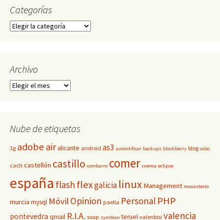
Categorías
Categorías
Archivo
Archivo
Nube de etiquetas
adobe
air
as3
alicante
3g
android
blog
autentificar
backups
blackberry
cabo
comer
castillo
castellón
cacti
combarro
cuenca
eclipse
españa
linux
flex
flash
galicia
Management
monasterio
PHP
Opinion
Personal
Móvil
murcia
mysql
paella
valencia
R.I.A.
pontevedra
qmail
teruel
soap
valenbisi
symbian