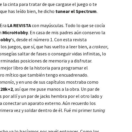
la cinta para tratar de que cargase el juego o te
, que has leído bien, he dicho
tunear el Spectrum
.
 Era
LA REVISTA
con mayúsculas. Todo lo que se cocía
en
MicroHobby
. En casa de mis padres aún conservo la
Hobby
‘s, desde el número 1. Con esta revista
r
los juegos, que sí, que has vuelto a leer bien, a
crakear
,
nsegías saltar de fases o conseguir vidas infinitas, lo
erminadas posiciones de memoria y a disfrutar.
 mejor libro de la historia para programar el
ibro mítico que también tengo encuadrenado.
comanía
, y en uno de sus capítulos mostraba como
128k+2
, así que me puse manos a la obra. Un par de
s por allí y un par de jacks hembra por el otro lado y
a conectar un aparato externo. Aún recuerdo los
rimera vez y soldar dentro de él. Fué mi primer
tuning
echo ya lo hacíamos por aquél entonces. Como los