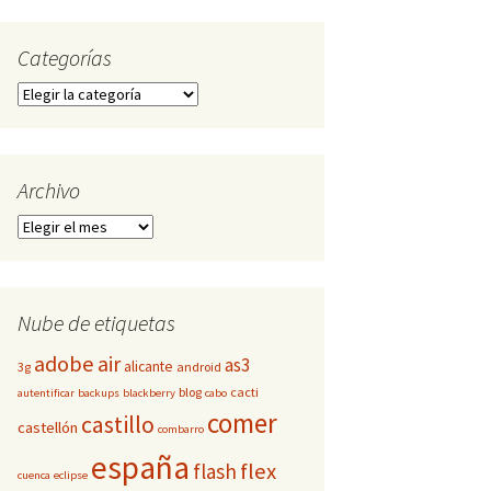
Categorías
Categorías
Archivo
Archivo
Nube de etiquetas
adobe
air
as3
alicante
3g
android
blog
cacti
autentificar
backups
blackberry
cabo
comer
castillo
castellón
combarro
españa
flex
flash
cuenca
eclipse