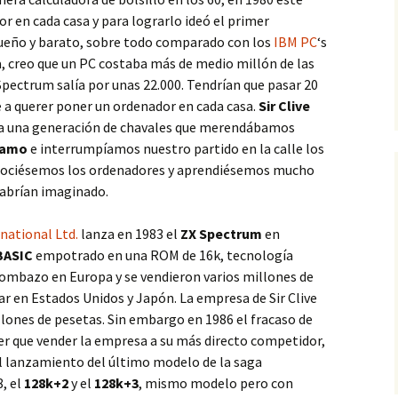
r en cada casa y para lograrlo ideó el primer
ueño y barato, sobre todo comparado con los
IBM PC
‘s
a, creo que un PC costaba más de medio millón de las
pectrum salía por unas 22.000. Tendrían que pasar 20
 a querer poner un ordenador en cada casa.
Sir Clive
oda una generación de chavales que merendábamos
samo
e interrumpíamos nuestro partido en la calle los
ociésemos los ordenadores y aprendiésemos mucho
habrían imaginado.
national Ltd.
lanza en 1983 el
ZX Spectrum
en
BASIC
empotrado en una ROM de 16k, tecnología
bombazo en Europa y se vendieron varios millones de
ar en Estados Unidos y Japón. La empresa de Sir Clive
lones de pesetas. Sin embargo en 1986 el fracaso de
ener que vender la empresa a su más directo competidor,
al lanzamiento del último modelo de la saga
, el
128k+2
y el
128k+3
, mismo modelo pero con