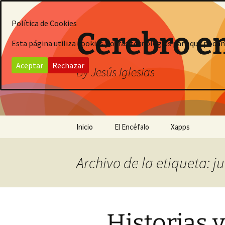
Saltar
al
Política de Cookies
contenido
Cerebro e
Esta página utiliza cookies y otras tecnologías para que poda
Aceptar
Rechazar
By Jesús Iglesias
Inicio
El Encéfalo
Xapps
Archivo de la etiqueta: j
Historias 