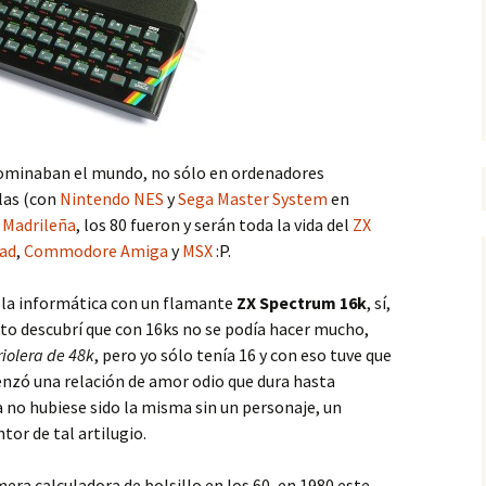
dominaban el mundo, no sólo en ordenadores
las (con
Nintendo NES
y
Sega Master System
en
 Madrileña
, los 80 fueron y serán toda la vida del
ZX
ad
,
Commodore Amiga
y
MSX
:P.
í la informática con un flamante
ZX Spectrum 16k
, sí,
o descubrí que con 16ks no se podía hacer mucho,
riolera de 48k
, pero yo sólo tenía 16 y con eso tuve que
nzó una relación de amor odio que dura hasta
a no hubiese sido la misma sin un personaje, un
entor de tal artilugio.
era calculadora de bolsillo en los 60, en 1980 este