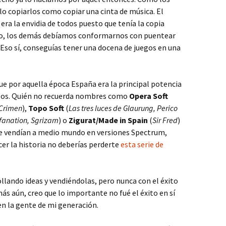
llo copiarlos como copiar una cinta de música. El
era la envidia de todos puesto que tenía la copia
to, los demás debíamos conformarnos con puentear
 Eso sí, conseguías tener una docena de juegos en una
ue por aquella época España era la principal potencia
egos. Quién no recuerda nombres como
Opera Soft
 Crimen
),
Topo Soft
(
Las tres luces de Glaurung, Perico
fanation, Sgrizam
) o
Zigurat/Made in Spain
(
Sir Fred
)
 se vendían a medio mundo en versiones Spectrum,
cer la historia no deberías perderte
esta serie de
llando ideas y vendiéndolas, pero nunca con el éxito
más aún, creo que lo importante no fué el éxito en sí
en la gente de mi generación.