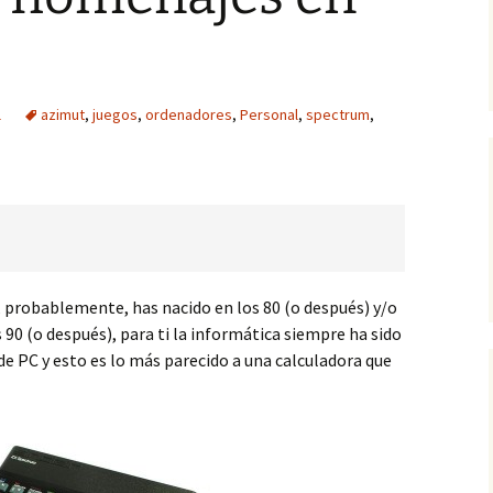
l
azimut
,
juegos
,
ordenadores
,
Personal
,
spectrum
,
e, probablemente, has nacido en los 80 (o después) y/o
 90 (o después), para ti la informática siempre ha sido
de PC y esto es lo más parecido a una calculadora que