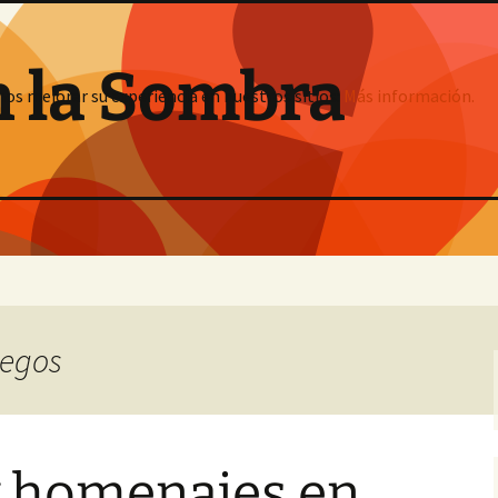
n la Sombra
mos mejorar su experiencia en nuestros sitios:
Más información.
uegos
y homenajes en