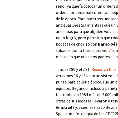
señor ya quería colocar un ordenado
ordenador personal como tal, peq
de la época. Para hacernos una ide
antiguas
pesetas
mientras que un S
años más para que alguien volviese
no lo logró, pero permitió que t
bocatas de chorizo con
Barrio Sé
sábados por la tarde para ver
V
con
más de lo que nuestros padrés se 
Tras el Z80 y el Z81,
Research Inter
versiones 16 y 48k con un sistema
punta para aquella época. Fue un 
equipos, llegando incluso a penetr
facturaba en 1984 más de 3.000 mil
otras de sus ideas le llevaron a t
Amstrad
(¿os suena?). Esto llevó 
Spectrum, fotocopia de los CPC128