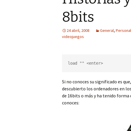
8bits
24 abril, 2008
General
,
Persona
videojuegos
load "" <enter>
Si no conoces su significado es qu
descubierto los ordenadores en los
de 16bits o más y ha tenido forma 
conoces: