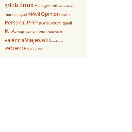
linux
galicia
Management
monasterio
Opinion
Móvil
murcia
mysql
paella
PHP
Personal
pontevedra
qmail
R.I.A.
teruel
soap
valenbisi
symbian
Viajes
valencia
Web
webcam
webservice
wordpress