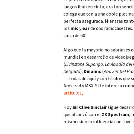
juegos iban en cinta, era tan senci
colega que tenia una doble pletina 
perfecta asegurada. Mientras tan
los
mic
y
ear
de dos radiocasettes.
cinta de 60′.
Algo que la mayoría no sabrán es q
mundial en desarrollo de videoju
(
Livinstone Supongo, La Abadía del
Delgado
),
Dinamic
(
Abu Simbel Pro
… todas de aquí y con títulos que
Amstrad y MSX. Si te interesa cono
artículos
,
Hoy
Sir Clive Sinclair
sigue desarro
que alcanzó con el
ZX Spectrum
, 
mismo sino la influencia que tuvo 