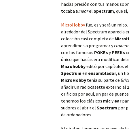
hacías presión con tus manos sobre 
tocaba
tunear
el
Spectrum
, que sí
MicroHobby
fue, es y será un mito.
alrededor del Spectrum aparecía 
colección casi completa de
Micro
aprendimos a programar y
crakea
con los famosos
POKEs
y
PEEKs
co
único que hacías era modificar det
Microhobby
editó por capítulos el
Spectrum
en
ensamblador
, un l
MicroHobby
tenía su parte de
Bri
añadir un radiocasette externo al
orificios por aquí, un par de puente
tenemos los clásicos
mic
y
ear
par
sudores al abrir el
Spectrum
por p
de ordenadores.
El pirateo tampoco es nuevo, de h