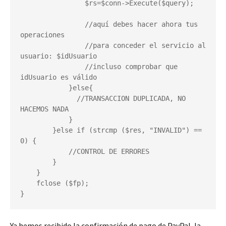
                $rs=$conn->Execute($query);

                //aquí debes hacer ahora tus 
operaciones

                //para conceder el servicio al 
usuario: $idUsuario

                //incluso comprobar que 
idUsuario es válido

            }else{

              //TRANSACCION DUPLICADA, NO 
HACEMOS NADA

            }

        }else if (strcmp ($res, "INVALID") == 
0) {

            //CONTROL DE ERRORES

        }

    }

    fclose ($fp);

}
Ya hemos recibido la confirmación de pago de PayPal, la