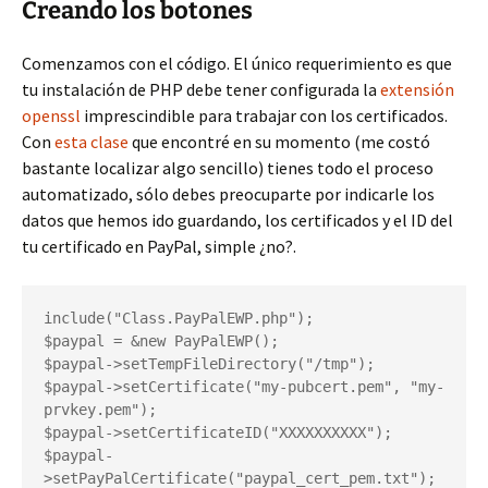
Creando los botones
Comenzamos con el código. El único requerimiento es que
tu instalación de PHP debe tener configurada la
extensión
openssl
imprescindible para trabajar con los certificados.
Con
esta clase
que encontré en su momento (me costó
bastante localizar algo sencillo) tienes todo el proceso
automatizado, sólo debes preocuparte por indicarle los
datos que hemos ido guardando, los certificados y el ID del
tu certificado en PayPal, simple ¿no?.
include("Class.PayPalEWP.php");

$paypal = &new PayPalEWP();

$paypal->setTempFileDirectory("/tmp");

$paypal->setCertificate("my-pubcert.pem", "my-
prvkey.pem");

$paypal->setCertificateID("XXXXXXXXXX");

$paypal-
>setPayPalCertificate("paypal_cert_pem.txt");
