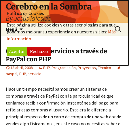
Saltar
Cerebro en la Sombra
al
Política de Cookies
By Jesús Iglesias
contenido
Esta página utiliza cookies y otras tecnologías para que
Buscar:
Menú
podamos mejorar su experiencia en nuestros sitios:
Más
información.
Cobrando por servicios a través de
Aceptar
Rechazar
PayPal con PHP
13 abril, 2008
PHP
,
Programación
,
Proyectos
,
Técnico
paypal
,
PHP
,
servicio
Hace un tiempo necesitábamos crear un sistema de
compras a través de PayPal con la particularidad de que
teníamos recibir confirmación instantánea del pago para
reflejar esas compras al usuario. Esta era la diferencia
principal respecto de un carro de compra de una web donde
vendes algo físicamente, en este caso no necesitas saber el