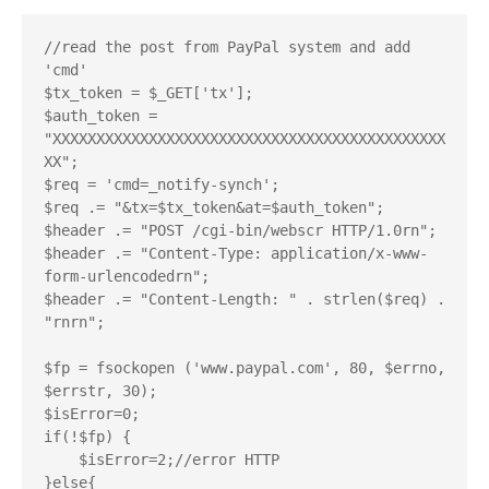
//read the post from PayPal system and add 
'cmd'

$tx_token = $_GET['tx'];

$auth_token = 
"XXXXXXXXXXXXXXXXXXXXXXXXXXXXXXXXXXXXXXXXXXXXX
XX";

$req = 'cmd=_notify-synch';

$req .= "&tx=$tx_token&at=$auth_token";

$header .= "POST /cgi-bin/webscr HTTP/1.0rn";

$header .= "Content-Type: application/x-www-
form-urlencodedrn";

$header .= "Content-Length: " . strlen($req) . 
"rnrn";

$fp = fsockopen ('www.paypal.com', 80, $errno, 
$errstr, 30);

$isError=0;

if(!$fp) {

    $isError=2;//error HTTP

}else{
