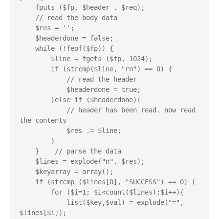
    fputs ($fp, $header . $req);

    // read the body data

    $res = '';

    $headerdone = false;

    while (!feof($fp)) {

        $line = fgets ($fp, 1024);

        if (strcmp($line, "rn") == 0) {

            // read the header

            $headerdone = true;

        }else if ($headerdone){

            // header has been read. now read 
the contents

            $res .= $line;

        }

    }    // parse the data

    $lines = explode("n", $res);

    $keyarray = array();

    if (strcmp ($lines[0], "SUCCESS") == 0) {

        for ($i=1; $i<count($lines);$i++){

            list($key,$val) = explode("=", 
$lines[$i]);
