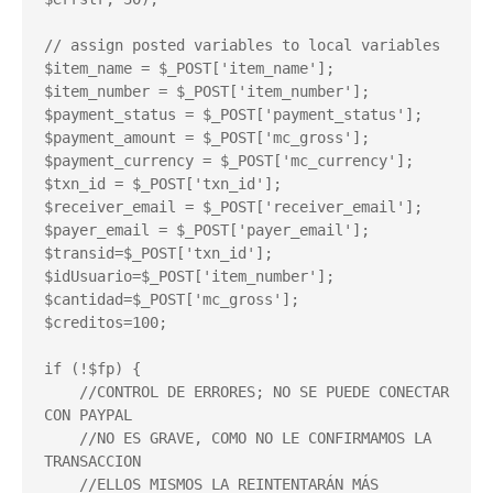
// assign posted variables to local variables

$item_name = $_POST['item_name'];

$item_number = $_POST['item_number'];

$payment_status = $_POST['payment_status'];

$payment_amount = $_POST['mc_gross'];

$payment_currency = $_POST['mc_currency'];

$txn_id = $_POST['txn_id'];

$receiver_email = $_POST['receiver_email'];

$payer_email = $_POST['payer_email'];

$transid=$_POST['txn_id'];

$idUsuario=$_POST['item_number'];

$cantidad=$_POST['mc_gross'];

$creditos=100;

if (!$fp) {

    //CONTROL DE ERRORES; NO SE PUEDE CONECTAR 
CON PAYPAL

    //NO ES GRAVE, COMO NO LE CONFIRMAMOS LA 
TRANSACCION

    //ELLOS MISMOS LA REINTENTARÁN MÁS 