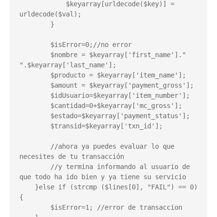
            $keyarray[urldecode($key)] = 
urldecode($val);

        }

        $isError=0;//no error

        $nombre = $keyarray['first_name']." 
".$keyarray['last_name'];

        $producto = $keyarray['item_name'];

        $amount = $keyarray['payment_gross'];

        $idUsuario=$keyarray['item_number'];

        $cantidad=0+$keyarray['mc_gross'];

        $estado=$keyarray['payment_status'];

        $transid=$keyarray['txn_id'];

        //ahora ya puedes evaluar lo que 
necesites de tu transacción

        //y termina informando al usuario de 
que todo ha ido bien y ya tiene su servicio

    }else if (strcmp ($lines[0], "FAIL") == 0) 
{

        $isError=1; //error de transaccion
