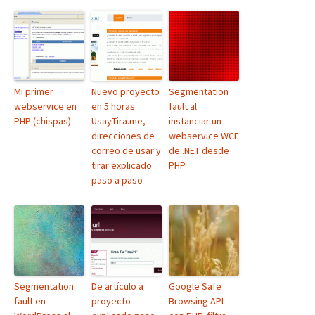
Mi primer
Nuevo proyecto
Segmentation
webservice en
en 5 horas:
fault al
PHP (chispas)
UsayTira.me,
instanciar un
direcciones de
webservice WCF
correo de usar y
de .NET desde
tirar explicado
PHP
paso a paso
Segmentation
De artículo a
Google Safe
fault en
proyecto
Browsing API