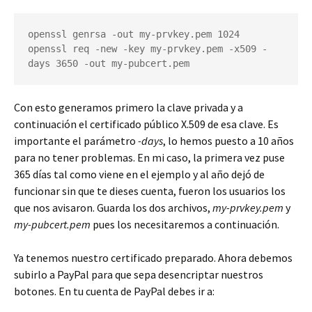
openssl genrsa -out my-prvkey.pem 1024

openssl req -new -key my-prvkey.pem -x509 -
days 3650 -out my-pubcert.pem
Con esto generamos primero la clave privada y a
continuación el certificado público X.509 de esa clave. Es
importante el parámetro
-days
, lo hemos puesto a 10 años
para no tener problemas. En mi caso, la primera vez puse
365 días tal como viene en el ejemplo y al año dejó de
funcionar sin que te dieses cuenta, fueron los usuarios los
que nos avisaron. Guarda los dos archivos,
my-prvkey.pem
y
my-pubcert.pem
pues los necesitaremos a continuación.
Ya tenemos nuestro certificado preparado. Ahora debemos
subirlo a PayPal para que sepa desencriptar nuestros
botones. En tu cuenta de PayPal debes ir a: