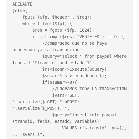
ADELANTE

}else{

    fputs ($fp, $header . $req);

    while (!feof($fp)) {

        $res = fgets ($fp, 1024);

        if (strcmp ($res, "VERIFIED") == 0) {

            //compruebo que no se haya 
procesado ya la transaccion

            $query="select * from paypal where 
transid='$transid' and estado=1";

            $rs=$conn->Execute($query);

            $sumar=$rs->recordcount();

            if($sumar==0){

                //LOGEAMOS TODA LA TRANSACCION

                $vars="GET: 
".serialize($_GET)."rnPOST: 
".serialize($_POST)."";

                $query="insert into paypal 
(transid, fecha, estado, variables)

                    VALUES ('$transid', now(), 
1, '$vars')";
