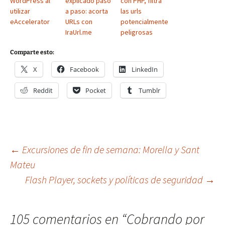
WordPress al
explicado paso
con PHP, filtra
utilizar
a paso: acorta
las urls
eAccelerator
URLs con
potencialmente
IraUrl.me
peligrosas
Comparte esto:
X
Facebook
LinkedIn
Reddit
Pocket
Tumblr
Navegación
←
Excursiones de fin de semana: Morella y Sant
Mateu
Flash Player, sockets y políticas de seguridad
→
de
entradas
105 comentarios en “
Cobrando por