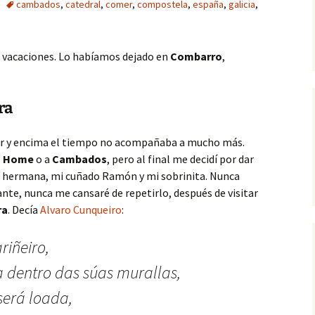
cambados
,
catedral
,
comer
,
compostela
,
españa
,
galicia
,
s vacaciones. Lo habíamos dejado en
Combarro
,
ra
er y encima el tiempo no acompañaba a mucho más.
o Home
o a
Cambados
, pero al final me decidí por dar
 hermana, mi cuñado Ramón y mi sobrinita. Nunca
nte, nunca me cansaré de repetirlo, después de visitar
ra
. Decía
Alvaro Cunqueiro
:
riñeiro,
a dentro das súas murallas,
erá loada,