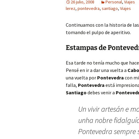
26 julio, 2008
Personal
,
Viajes
lerez
,
pontevedra
,
santiago
,
Viajes
Continuamos con la historia de la
tomando el pulpo de aperitivo.
Estampas de Ponteved
Esa tarde no tenía mucho que hac
Pensé en ir a dar una vuelta a
Cab
una vuelta por
Pontevedra
con mi
falla,
Pontevedra
está impresiona
Santiago
debes venir a
Ponteved
Un vivir artesán e ma
unha nobre fidalguí
Pontevedra sempre s