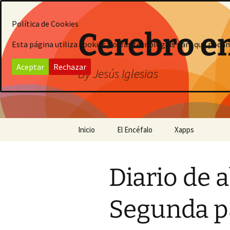
Saltar
al
Política de Cookies
contenido
Cerebro e
Esta página utiliza cookies y otras tecnologías para que poda
Aceptar
Rechazar
By Jesús Iglesias
Inicio
El Encéfalo
Xapps
Diario de 
Segunda p