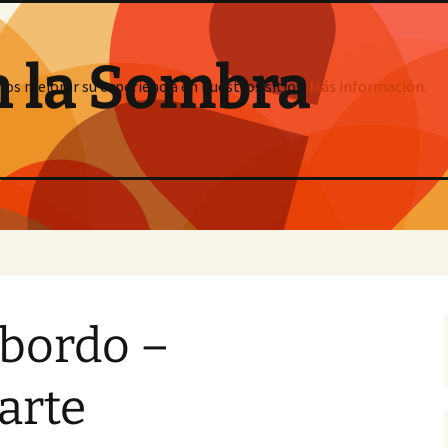
n la Sombra
mos mejorar su experiencia en nuestros sitios:
Más información.
abordo –
arte