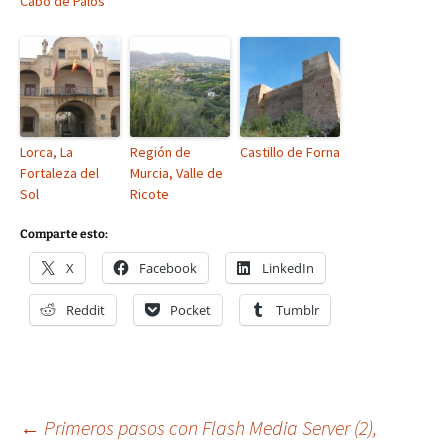
Cabo de Palos
Lorca, La
Región de
Castillo de Forna
Fortaleza del
Murcia, Valle de
Sol
Ricote
Comparte esto:
X
Facebook
LinkedIn
Reddit
Pocket
Tumblr
Navegación
←
Primeros pasos con Flash Media Server (2),