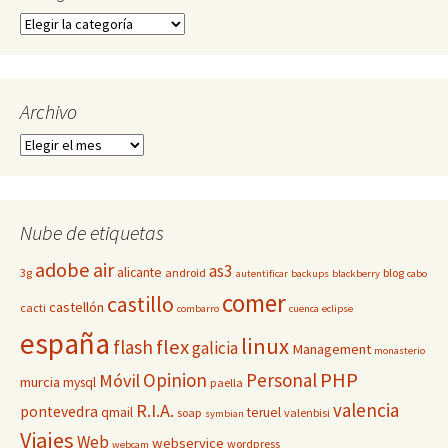
Categorías
Archivo
Archivo
Nube de etiquetas
adobe
air
as3
alicante
3g
android
blog
autentificar
backups
blackberry
cabo
comer
castillo
castellón
cacti
combarro
cuenca
eclipse
españa
linux
flex
flash
galicia
Management
monasterio
PHP
Opinion
Personal
Móvil
murcia
mysql
paella
valencia
R.I.A.
pontevedra
qmail
teruel
soap
valenbisi
symbian
Viajes
Web
webservice
wordpress
webcam