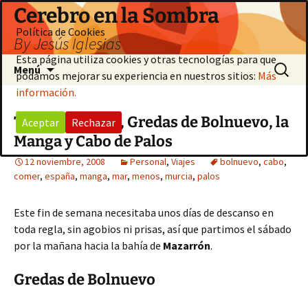
Saltar
Cerebro en la Sombra
al
Política de Cookies
By Jesús Iglesias
contenido
Esta página utiliza cookies y otras tecnologías para que
Buscar:
Menú
podamos mejorar su experiencia en nuestros sitios:
Más
información.
Tour murciano, Gredas de Bolnuevo, la
Aceptar
Rechazar
Manga y Cabo de Palos
12 noviembre, 2008
Personal
,
Viajes
bolnuevo
,
cabo
,
comer
,
españa
,
manga
,
mar
,
menos
,
murcia
,
palos
Este fin de semana necesitaba unos días de descanso en
toda regla, sin agobios ni prisas, así que partimos el sábado
por la mañana hacia la bahía de
Mazarrón
.
Gredas de Bolnuevo