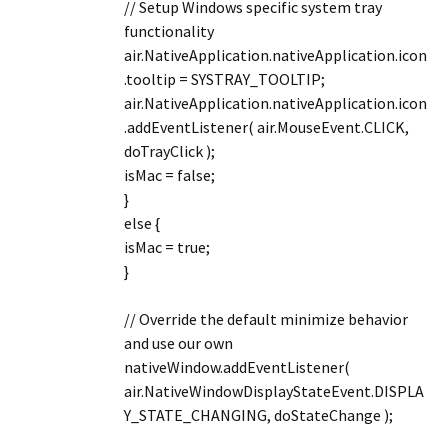
// Setup Windows specific system tray
functionality
air.NativeApplication.nativeApplication.icon
.tooltip = SYSTRAY_TOOLTIP;
air.NativeApplication.nativeApplication.icon
.addEventListener( air.MouseEvent.CLICK,
doTrayClick );
isMac = false;
}
else {
isMac = true;
}
// Override the default minimize behavior
and use our own
nativeWindow.addEventListener(
air.NativeWindowDisplayStateEvent.DISPLA
Y_STATE_CHANGING, doStateChange );