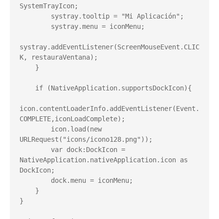
SystemTrayIcon;

        systray.tooltip = "Mi Aplicación";

        systray.menu = iconMenu;

systray.addEventListener(ScreenMouseEvent.CLIC
K, restauraVentana);

    }

    if (NativeApplication.supportsDockIcon){

icon.contentLoaderInfo.addEventListener(Event.
COMPLETE,iconLoadComplete);

        icon.load(new 
URLRequest("icons/icono128.png"));

        var dock:DockIcon = 
NativeApplication.nativeApplication.icon as 
DockIcon;

        dock.menu = iconMenu;

    }

}
