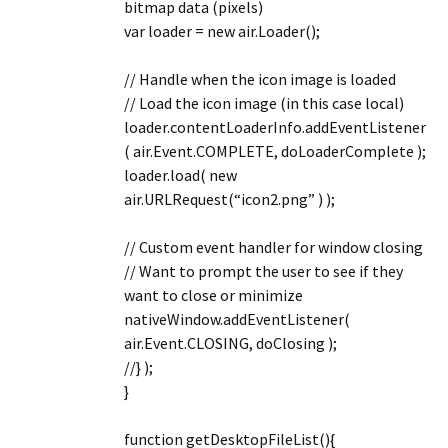
bitmap data (pixels)
var loader = new air.Loader();
// Handle when the icon image is loaded
// Load the icon image (in this case local)
loader.contentLoaderInfo.addEventListener
( air.Event.COMPLETE, doLoaderComplete );
loader.load( new
air.URLRequest(“icon2.png” ) );
// Custom event handler for window closing
// Want to prompt the user to see if they
want to close or minimize
nativeWindow.addEventListener(
air.Event.CLOSING, doClosing );
//} );
}
function getDesktopFileList(){