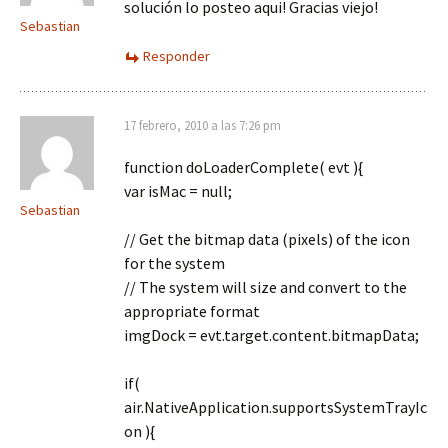
solución lo posteo aqui! Gracias viejo!
Sebastian
Responder
17 febrero, 2010 a las 7:26 pm
function doLoaderComplete( evt ){
var isMac = null;
Sebastian
// Get the bitmap data (pixels) of the icon
for the system
// The system will size and convert to the
appropriate format
imgDock = evt.target.content.bitmapData;
if(
air.NativeApplication.supportsSystemTrayIc
on ){