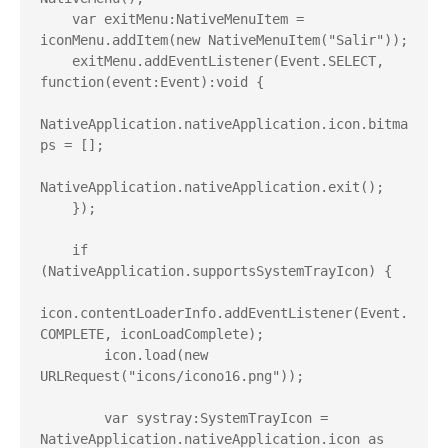
    var exitMenu:NativeMenuItem = 
iconMenu.addItem(new NativeMenuItem("Salir"));

    exitMenu.addEventListener(Event.SELECT, 
function(event:Event):void {

NativeApplication.nativeApplication.icon.bitma
ps = [];

NativeApplication.nativeApplication.exit();

    });

    if 
(NativeApplication.supportsSystemTrayIcon) {

icon.contentLoaderInfo.addEventListener(Event.
COMPLETE, iconLoadComplete);

        icon.load(new 
URLRequest("icons/icono16.png"));

        var systray:SystemTrayIcon = 
NativeApplication.nativeApplication.icon as 