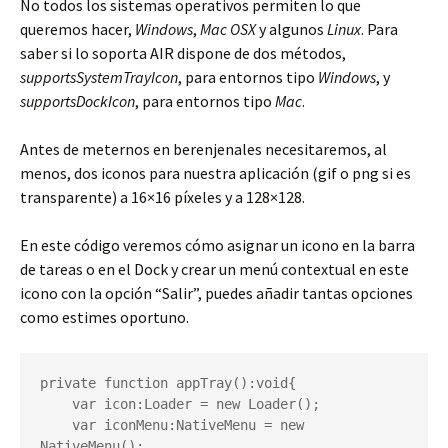
No todos los sistemas operativos permiten lo que
queremos hacer,
Windows
,
Mac OSX
y algunos
Linux
. Para
saber si lo soporta AIR dispone de dos métodos,
supportsSystemTrayIcon
, para entornos tipo
Windows
, y
supportsDockIcon
, para entornos tipo
Mac
.
Antes de meternos en berenjenales necesitaremos, al
menos, dos iconos para nuestra aplicación (gif o png si es
transparente) a 16×16 píxeles y a 128×128.
En este código veremos cómo asignar un icono en la barra
de tareas o en el Dock y crear un menú contextual en este
icono con la opción “Salir”, puedes añadir tantas opciones
como estimes oportuno.
private function appTray():void{

    var icon:Loader = new Loader();

    var iconMenu:NativeMenu = new 
NativeMenu();
