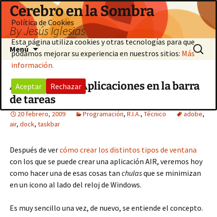
Saltar
Cerebro en la Sombra
al
Política de Cookies
By Jesús Iglesias
contenido
Esta página utiliza cookies y otras tecnologías para que
Buscar:
Menú
podamos mejorar su experiencia en nuestros sitios:
Más
información.
Adobe Air II – Aplicaciones en la barra
Aceptar
Rechazar
de tareas
20 febrero, 2009
Programación
,
R.I.A.
,
Técnico
adobe
,
air
,
dock
,
taskbar
Después de ver
cómo crear los distintos tipos de ventana
con los que se puede crear una aplicación AIR, veremos hoy
como hacer una de esas cosas tan
chulas
que se minimizan
en un icono al lado del reloj de Windows.
Es muy sencillo una vez, de nuevo, se entiende el concepto.