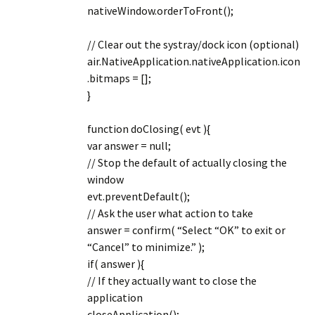
nativeWindow.orderToFront();
// Clear out the systray/dock icon (optional)
air.NativeApplication.nativeApplication.icon
.bitmaps = [];
}
function doClosing( evt ){
var answer = null;
// Stop the default of actually closing the
window
evt.preventDefault();
// Ask the user what action to take
answer = confirm( “Select “OK” to exit or
“Cancel” to minimize.” );
if( answer ){
// If they actually want to close the
application
closeApplication();