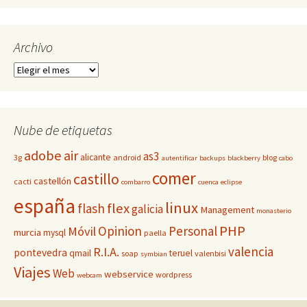
Archivo
Archivo
Nube de etiquetas
adobe
air
as3
alicante
3g
android
blog
autentificar
backups
blackberry
cabo
comer
castillo
castellón
cacti
combarro
cuenca
eclipse
españa
linux
flex
flash
galicia
Management
monasterio
PHP
Opinion
Personal
Móvil
murcia
mysql
paella
valencia
R.I.A.
pontevedra
qmail
teruel
soap
valenbisi
symbian
Viajes
Web
webservice
wordpress
webcam