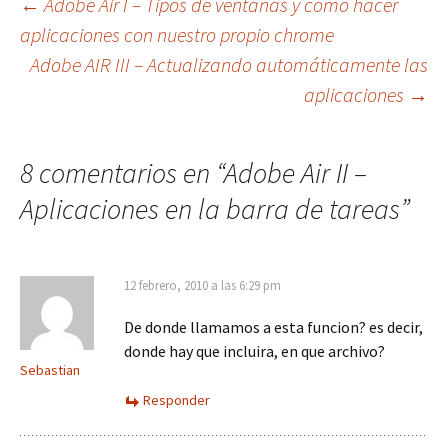
Navegación
←
Adobe Air I – Tipos de ventanas y cómo hacer
aplicaciones con nuestro propio chrome
Adobe AIR III – Actualizando automáticamente las
de
aplicaciones
→
entradas
8 comentarios en “
Adobe Air II –
Aplicaciones en la barra de tareas
”
12 febrero, 2010 a las 6:29 pm
De donde llamamos a esta funcion? es decir,
donde hay que incluira, en que archivo?
Sebastian
Responder