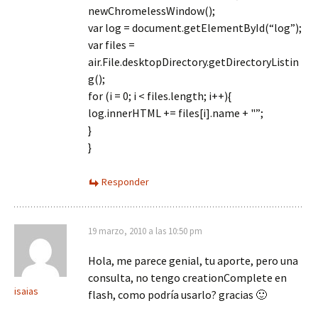
newChromelessWindow();
var log = document.getElementById(“log”);
var files =
air.File.desktopDirectory.getDirectoryListin
g();
for (i = 0; i < files.length; i++){
log.innerHTML += files[i].name + "”;
}
}
Responder
19 marzo, 2010 a las 10:50 pm
Hola, me parece genial, tu aporte, pero una
consulta, no tengo creationComplete en
isaias
flash, como podría usarlo? gracias 🙂