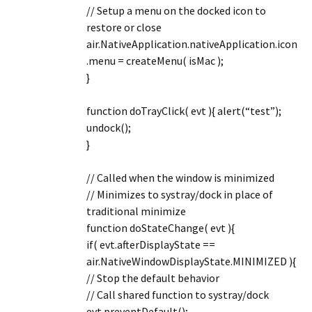
// Setup a menu on the docked icon to
restore or close
air.NativeApplication.nativeApplication.icon
.menu = createMenu( isMac );
}
function doTrayClick( evt ){ alert(“test”);
undock();
}
// Called when the window is minimized
// Minimizes to systray/dock in place of
traditional minimize
function doStateChange( evt ){
if( evt.afterDisplayState ==
air.NativeWindowDisplayState.MINIMIZED ){
// Stop the default behavior
// Call shared function to systray/dock
evt.preventDefault();