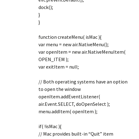
dock();
}
}
function createMenu( isMac ){
var menu = new air.NativeMenu();
var openItem = new air.NativeMenuItem(
OPEN_ITEM );
var exitItem = null;
// Both operating systems have an option
to open the window
openItem.addEventListener(
air.Event.SELECT, doOpenSelect );
menu.addItem( openItem );
if( !isMac ){
// Mac provides built-in “Quit” item