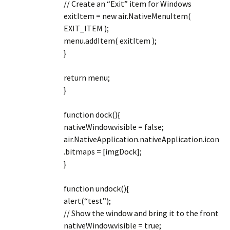
// Create an “Exit” item for Windows
exitItem = new air.NativeMenuItem(
EXIT_ITEM );
menu.addItem( exitItem );
}
return menu;
}
function dock(){
nativeWindow.visible = false;
air.NativeApplication.nativeApplication.icon
.bitmaps = [imgDock];
}
function undock(){
alert(“test”);
// Show the window and bring it to the front
nativeWindow.visible = true;