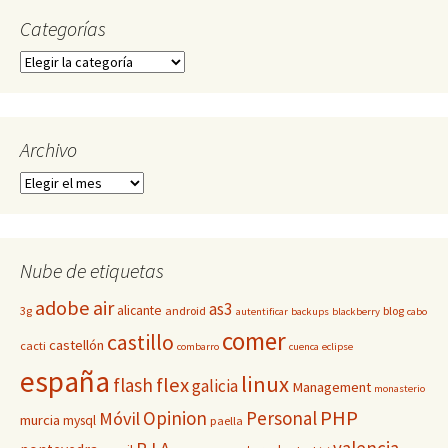
Categorías
Categorías
Archivo
Archivo
Nube de etiquetas
adobe
air
as3
alicante
3g
android
blog
autentificar
backups
blackberry
cabo
comer
castillo
castellón
cacti
combarro
cuenca
eclipse
españa
linux
flex
flash
galicia
Management
monasterio
PHP
Opinion
Personal
Móvil
murcia
mysql
paella
valencia