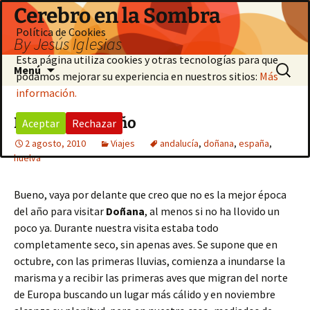
Saltar
Cerebro en la Sombra
al
Política de Cookies
By Jesús Iglesias
contenido
Esta página utiliza cookies y otras tecnologías para que
Buscar:
Menú
podamos mejorar su experiencia en nuestros sitios:
Más
información.
Doñana en otoño
Aceptar
Rechazar
2 agosto, 2010
Viajes
andalucía
,
doñana
,
españa
,
huelva
Bueno, vaya por delante que creo que no es la mejor época
del año para visitar
Doñana
, al menos si no ha llovido un
poco ya. Durante nuestra visita estaba todo
completamente seco, sin apenas aves. Se supone que en
octubre, con las primeras lluvias, comienza a inundarse la
marisma y a recibir las primeras aves que migran del norte
de Europa buscando un lugar más cálido y en noviembre