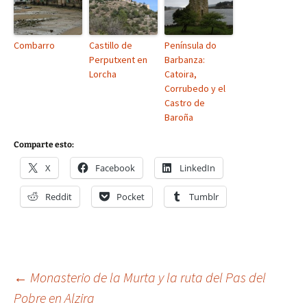
Combarro
Castillo de
Península do
Perputxent en
Barbanza:
Lorcha
Catoira,
Corrubedo y el
Castro de
Baroña
Comparte esto:
X
Facebook
LinkedIn
Reddit
Pocket
Tumblr
Navegación
←
Monasterio de la Murta y la ruta del Pas del
Pobre en Alzira