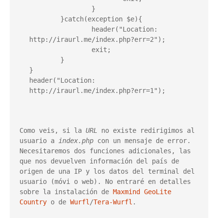
		}

	}catch(exception $e){

		header("Location: 
http://iraurl.me/index.php?err=2");

		exit;

	}

}

header("Location: 
http://iraurl.me/index.php?err=1");
Como veis, si la 
URL 
no existe redirigimos al 
usuario a 
index.php
 con un mensaje de error. 
Necesitaremos dos funciones adicionales, las 
que nos devuelven información del país de 
origen de una IP y los datos del terminal del 
usuario (móvi o web). No entraré en detalles 
sobre la instalación de 
Maxmind GeoLite 
Country
 o de 
Wurfl
/
Tera-Wurfl
.