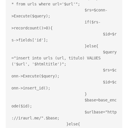
* from urls where url='$url'";

				$rs=$conn-
>Execute($query);

				if($rs-
>recordcount()>0){

					$id=$r
s->fields['id'];

				}else{

					$query
="insert into urls (url, titulo) VALUES 
('$url', '$htmltitle')";

					$rs=$c
onn->Execute($query);

					$id=$c
onn->insert_id();

				}

				$base=base_enc
ode($id);

				$urlbase="http
://iraurl.me/".$base;

			}else{
