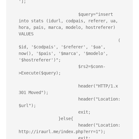
'];

			$query="insert 
into stats (idurl, codpais, referer, ua, 
hora, pais, marca, modelo, hostreferer) 
VALUES

					(
$id, '$codpais', '$referer', '$ua', 
now(), '$pais', '$marca', '$modelo', 
'$hostreferer')";

			$rs2=$conn-
>Execute($query);

			header("HTTP/1.x 
301 Moved");

			header("Location: 
$url");

			exit;

		}else{

			header("Location: 
http://iraurl.me/index.php?err=1");

			exit;
