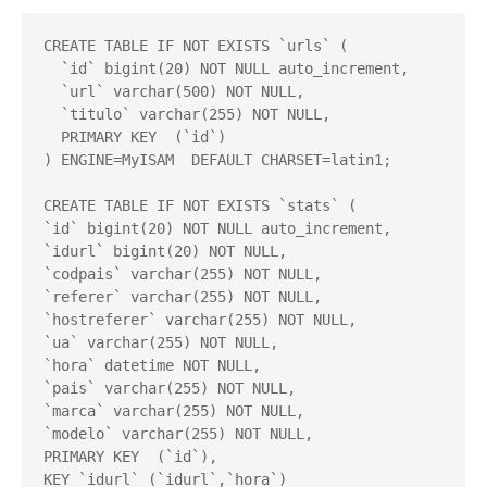
CREATE TABLE IF NOT EXISTS `urls` (

  `id` bigint(20) NOT NULL auto_increment,

  `url` varchar(500) NOT NULL,

  `titulo` varchar(255) NOT NULL,

  PRIMARY KEY  (`id`)

) ENGINE=MyISAM  DEFAULT CHARSET=latin1;

CREATE TABLE IF NOT EXISTS `stats` (

`id` bigint(20) NOT NULL auto_increment,

`idurl` bigint(20) NOT NULL,

`codpais` varchar(255) NOT NULL,

`referer` varchar(255) NOT NULL,

`hostreferer` varchar(255) NOT NULL,

`ua` varchar(255) NOT NULL,

`hora` datetime NOT NULL,

`pais` varchar(255) NOT NULL,

`marca` varchar(255) NOT NULL,

`modelo` varchar(255) NOT NULL,

PRIMARY KEY  (`id`),

KEY `idurl` (`idurl`,`hora`)
