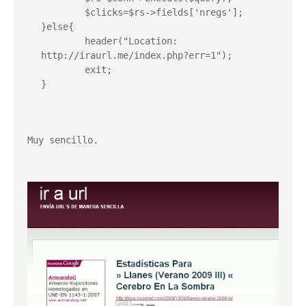
	$clicks=$rs->fields['nregs'];

}else{

	header("Location: 
http://iraurl.me/index.php?err=1");

	exit;

}
Muy sencillo.