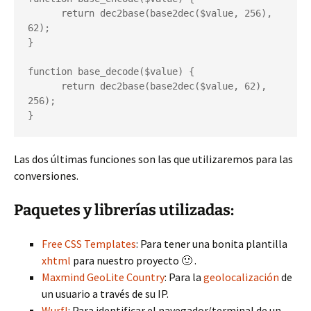
      return dec2base(base2dec($value, 256), 
62);

}

function base_decode($value) {

      return dec2base(base2dec($value, 62), 
256);

}
Las dos últimas funciones son las que utilizaremos para las
conversiones.
Paquetes y librerías utilizadas:
Free CSS Templates
: Para tener una bonita plantilla
xhtml
para nuestro proyecto 🙂 .
Maxmind GeoLite Country
: Para la
geolocalización
de
un usuario a través de su IP.
Wurfl
: Para identificar el navegador/terminal de un