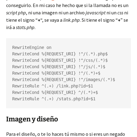
conseguirlo. En mi caso he hecho que si la llamada no es un
script php
, ni una imagen ni un archivo
javascript
ni un
css
ni
tiene el signo “
+
“, se vaya a
link.php
. Si tiene el signo “
+
” se
irá a
stats.php
.
RewriteEngine on

RewriteCond %{REQUEST_URI} !^/(.*).php$

RewriteCond %{REQUEST_URI} !^/css/(.*)$

RewriteCond %{REQUEST_URI} !^/js/(.*)$

RewriteCond %{REQUEST_URI} !^/(.*)+$

RewriteCond %{REQUEST_URI} !^/images/(.*)$

RewriteRule ^(.+) /link.php?id=$1

RewriteCond %{REQUEST_URI} ^/(.*)+$

RewriteRule ^(.+) /stats.php?id=$1
Imagen y diseño
Para el diseño, o te lo haces tú mismo o si eres un negado