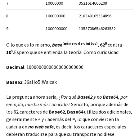
7
10000000
3521614606208
8
100000000
218340105584896
9
1000000000
13537086546263552
(número de dígitos)
9
O lo que es lo mismo,
base
,
62
contra
9
10
.Espero que se entienda la teoría. Como curiosidad:
Decimal
: 10000000000000000000000
Base62
: 36aHo5IWaicak
La pregunta ahora sería,
¿Por qué
Base62
y no
Base64
, por
ejemplo, mucho más conocida?
Sencillo, porque además de
los 62 caracteres de
Base62
,
Base64
utiliza dos adicionales,
generalmente + y / además del =, lo que convierten la
cadena en
no web safe
, es decir, los caracteres especiales
debieran traducirse para que su transporte no diese