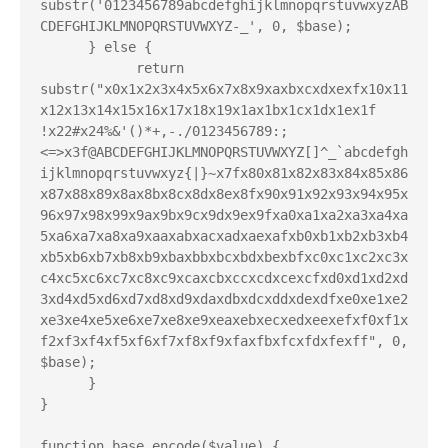
substr('0123456789abcdefghijklmnopqrstuvwxyzAB
CDEFGHIJKLMNOPQRSTUVWXYZ-_', 0, $base);

      } else {

            return 
substr("x0x1x2x3x4x5x6x7x8x9xaxbxcxdxexfx10x11
x12x13x14x15x16x17x18x19x1ax1bx1cx1dx1ex1f 
!x22#x24%&'()*+,-./0123456789:;
<=>x3f@ABCDEFGHIJKLMNOPQRSTUVWXYZ[]^_`abcdefgh
ijklmnopqrstuvwxyz{|}~x7fx80x81x82x83x84x85x86
x87x88x89x8ax8bx8cx8dx8ex8fx90x91x92x93x94x95x
96x97x98x99x9ax9bx9cx9dx9ex9fxa0xa1xa2xa3xa4xa
5xa6xa7xa8xa9xaaxabxacxadxaexafxb0xb1xb2xb3xb4
xb5xb6xb7xb8xb9xbaxbbxbcxbdxbexbfxc0xc1xc2xc3x
c4xc5xc6xc7xc8xc9xcaxcbxccxcdxcexcfxd0xd1xd2xd
3xd4xd5xd6xd7xd8xd9xdaxdbxdcxddxdexdfxe0xe1xe2
xe3xe4xe5xe6xe7xe8xe9xeaxebxecxedxeexefxf0xf1x
f2xf3xf4xf5xf6xf7xf8xf9xfaxfbxfcxfdxfexff", 0, 
$base);

      }

}

function base_encode($value) {
