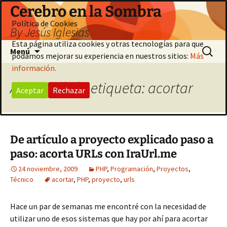
Saltar
Cerebro en la Sombra
al
Política de Cookies
By Jesús Iglesias
contenido
Esta página utiliza cookies y otras tecnologías para que
Buscar:
Menú
podamos mejorar su experiencia en nuestros sitios:
Más
información.
Archivo de la etiqueta: acortar
Aceptar
Rechazar
De artículo a proyecto explicado paso a
paso: acorta URLs con IraUrl.me
24 noviembre, 2009
PHP
,
Programación
,
Proyectos
,
Técnico
acortar
,
PHP
,
proyecto
,
urls
Hace un par de semanas me encontré con la necesidad de
utilizar uno de esos sistemas que hay por ahí para acortar