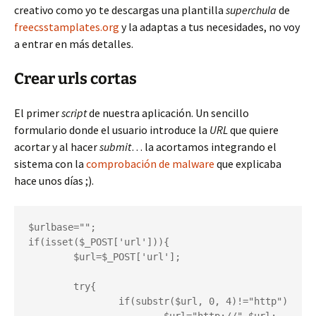
creativo como yo te descargas una plantilla
superchula
de
freecsstamplates.org
y la adaptas a tus necesidades, no voy
a entrar en más detalles.
Crear urls cortas
El primer
script
de nuestra aplicación. Un sencillo
formulario donde el usuario introduce la
URL
que quiere
acortar y al hacer
submit
… la acortamos integrando el
sistema con la
comprobación de malware
que explicaba
hace unos días ;).
$urlbase="";

if(isset($_POST['url'])){

        $url=$_POST['url'];

        try{

	        if(substr($url, 0, 4)!="http")
