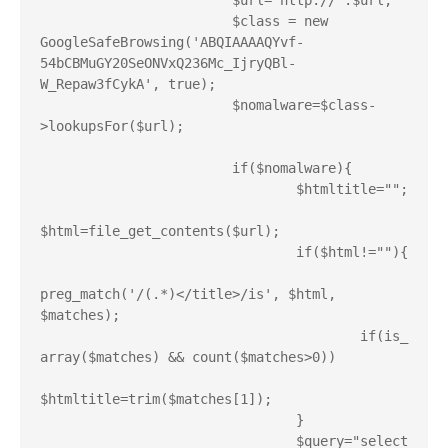
	        	$url="http://".$url;

			$class = new 
GoogleSafeBrowsing('ABQIAAAAQYvf-
54bCBMuGY20SeONVxQ236Mc_IjryQBl-
W_Repaw3fCykA', true);

			$nomalware=$class-
>lookupsFor($url);

			if($nomalware){

        			$htmltitle="";

$html=file_get_contents($url);

        			if($html!=""){

preg_match('/(.*)</title>/is', $html, 
$matches);

					if(is_
array($matches) && count($matches>0))

$htmltitle=trim($matches[1]);

        			}

                		$query="select 