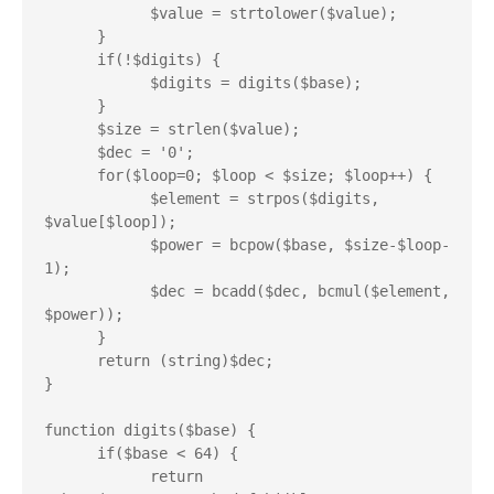
            $value = strtolower($value);

      }

      if(!$digits) {

            $digits = digits($base);

      }

      $size = strlen($value);

      $dec = '0';

      for($loop=0; $loop < $size; $loop++) {

            $element = strpos($digits, 
$value[$loop]);

            $power = bcpow($base, $size-$loop-
1);

            $dec = bcadd($dec, bcmul($element, 
$power));

      }

      return (string)$dec;

}

function digits($base) {

      if($base < 64) {

            return 