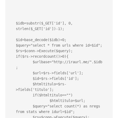
$idb=substr($_GET['id'], 0, 
strlen($_GET['id'])-1);

$id=base_decode($idb)+0;

$query="select * from urls where id=$id";

$rs=$conn->Execute($query);

if($rs->recordcount()>0){

	$urlbase="http://iraurl.me/".$idb
;

	$url=$rs->fields['url'];

	$id=$rs->fields['id'];

	$htmltitulo=$rs-
>fields['titulo'];

	if($htmltitulo=="")

		$htmltitulo=$url;

	$query="select count(*) as nregs 
from stats where idurl=$id";

	$rs=$conn->Execute($query);
