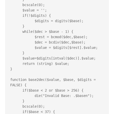
      bcscale(0);

      $value = '';

      if(!$digits) {

            $digits = digits($base);

      }

      while($dec > $base - 1) {

            $rest = bcmod($dec,$base);

            $dec = bcdiv($dec,$base);

            $value = $digits[$rest].$value;

      }

      $value=$digits[intval($dec)].$value;

      return (string) $value;

}

function base2dec($value, $base, $digits = 
FALSE) {

      if($base < 2 or $base > 256) {

            die("Invalid Base: .$basen");

      }

      bcscale(0);

      if($base < 37) {
