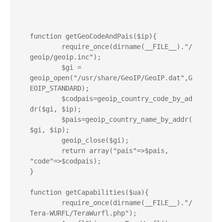
function getGeoCodeAndPais($ip){

	require_once(dirname(__FILE__)."/
geoip/geoip.inc");

	$gi = 
geoip_open("/usr/share/GeoIP/GeoIP.dat",G
EOIP_STANDARD);

	$codpais=geoip_country_code_by_ad
dr($gi, $ip);

	$pais=geoip_country_name_by_addr(
$gi, $ip);

	geoip_close($gi);

	return array("pais"=>$pais, 
"code"=>$codpais);

}

function getCapabilities($ua){

	require_once(dirname(__FILE__)."/
Tera-WURFL/TeraWurfl.php");
