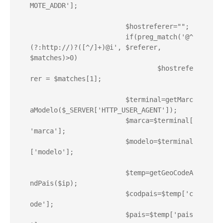
MOTE_ADDR'];

			$hostreferer="";

			if(preg_match('@^
(?:http://)?([^/]+)@i', $referer, 
$matches)>0)

				$hostrefe
rer = $matches[1];

			$terminal=getMarc
aModelo($_SERVER['HTTP_USER_AGENT']);

			$marca=$terminal[
'marca'];

			$modelo=$terminal
['modelo'];

			$temp=getGeoCodeA
ndPais($ip);

			$codpais=$temp['c
ode'];

			$pais=$temp['pais