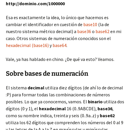
http://dominio.com/1000000
Esa es exactamente la idea, lo único que hacemos es
cambiar el identificador en cuestión de
base10
(la de
nuestro sistema métrico decimal) a
base36
o
base62
en mi
caso. Otros sistemas de numeración conocidos son el
hexadecimal (base16)
y
base64
.
Vale, ya has hablado en chino. ¿De qué va esto? Veamos.
Sobre bases de numeración
El sistema
decimal
utiliza diez dígitos (de ahí lo de decimal
:P) para formar todas las combinaciones de números
posibles. Lo que ya conocemos, vamos. El
binario
utiliza dos
dígitos (0 y 1), el
hexadecimal
16 (0..9ABCDE),
base36
,
como su nombre indica, treinta y seis (0..9a..z) y
base62
utiliza los 62 dígitos que comprenden los números del 0 al 9
y las letras de la A a la Z en mayúsculas y minúsculas