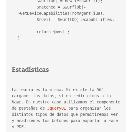
	$wurflObj = new TeraWurfl();

	$matched = $wurflObj-
>GetDeviceCapabilitiesFromAgent($ua);

	$movil = $wurflObj->capabilities;

	return $movil;

}
Estadísticas
La teoría es la misma. Si existe la 
URL 
cargamos los datos, si no redirigimos a la 
home
. En nuestra caso utilizamos el componente 
de pestañas de 
JqueryUI
 para organizar los 
distintos tipos de datos que permitiremos ver 
y añadiremos los botones para exportar a Excel 
y PDF.