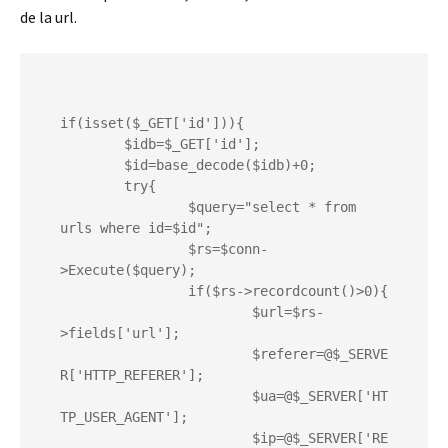
de la url.
if(isset($_GET['id'])){

	$idb=$_GET['id'];

	$id=base_decode($idb)+0;

	try{

		$query="select * from 
urls where id=$id";

		$rs=$conn-
>Execute($query);

		if($rs->recordcount()>0){

			$url=$rs-
>fields['url'];

			$referer=@$_SERVE
R['HTTP_REFERER'];

			$ua=@$_SERVER['HT
TP_USER_AGENT'];

			$ip=@$_SERVER['RE