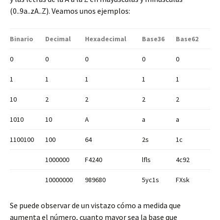
(0..9a..zA..Z). Veamos unos ejemplos:
Binario
Decimal
Hexadecimal
Base36
Base62
0
0
0
0
0
1
1
1
1
1
10
2
2
2
2
1010
10
A
a
a
1100100
100
64
2s
1c
1000000
F4240
lfls
4c92
10000000
989680
5yc1s
FXsk
Se puede observar de un vistazo cómo a medida que
aumenta el número, cuanto mayor sea la base que