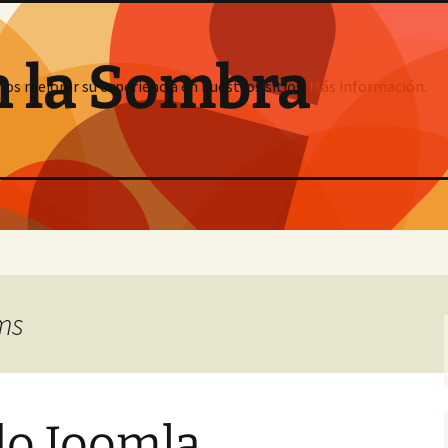
n la Sombra
mos mejorar su experiencia en nuestros sitios:
Más información.
cms
do Joomla