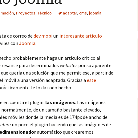
amación
,
Proyectos
,
Técnico
adaptar
,
cms
,
joomla
,
ista de correo de
dev.mobi
un
interesante artículo
óviles con
Joomla
.
echo probablemente haga un artículo crítico al
nteresante para determinados
websites
por su aparente
 que quería una solución que me permitiese, a partir de
el móvil a una versión adaptada. Gracias a
este
rácticamente te lo da todo hecho.
e en cuenta el plugin:
las imágenes
. Las imágenes
án, normalmente, de un tamaño bastante elevado,
les móviles donde la media es de 174px de ancho de
etear
un poco el plugin haciendo que las imágenes de
redimensionador
automático que crearemos