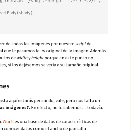
src
de todas las imágenes por nuestro
script
de
al que le pasamos la
url
original de la imagen. Además
butos de
width
y
height
porque en este punto no
es, si los dejásemos se vería a su tamaño original.
enes
asta aquí estarás pensando, vale, pero nos falta un
las imágenes?.
En efecto, no lo sabemos… todavía.
a.
Wurfl
es una base de datos de características de
en conocer datos como el ancho de pantalla