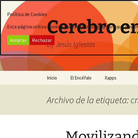
Saltar
al
Política de Cookies
contenido
Cerebro e
Esta página utiliza cookies y otras tecnologías para que poda
Aceptar
Rechazar
By Jesús Iglesias
Inicio
El Encéfalo
Xapps
Archivo de la etiqueta: 
Movilizan