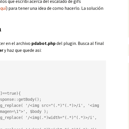
os que escribí acerca del escalado de gifs
quí
) para tener una idea de como hacerlo. La solución
n
er en el archivo
pdabot.php
del plugin. Busca al final
er
y haz que quede asi:
magen=\1">', $body );
