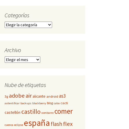
Categorías
Categorías
Archivo
Archivo
Nube de etiquetas
adobe
air
as3
alicante
3g
android
blog
cacti
autentificar
backups
blackberry
cabo
comer
castillo
castellón
combarro
españa
flex
flash
cuenca
eclipse