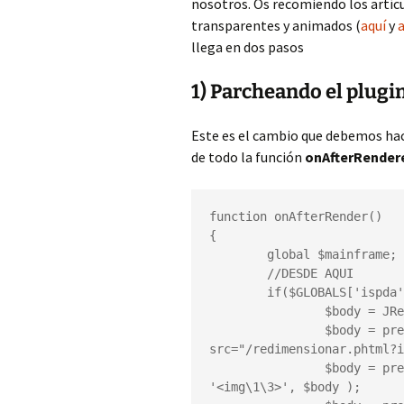
nosotros. Os recomiendo los artícul
transparentes y animados (
aquí
y
a
llega en dos pasos
1) Parcheando el plugi
Este es el cambio que debemos hac
de todo la función
onAfterRender
function onAfterRender()

{

	global $mainframe;

	//DESDE AQUI

	if($GLOBALS['ispda']==true){

		$body = JResponse::getBody();

		$body = preg_replace( '/<img src="(.*)"(.*)>/i', '<img 
src="/redimensionar.phtml?i
		$body = preg_replace( '/<img(.*)width="(.*)"(.*)>/i', 
'<img\1\3>', $body );
