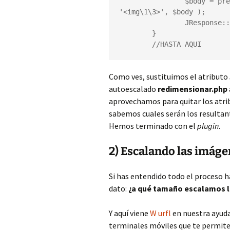
		$body = preg_replace( '/<img(.*)height="(.*)"(.*)>/i', 
'<img\1\3>', $body );

		JResponse::setBody($body);

	}

	//HASTA AQUI
Como ves, sustituimos el atributo
autoescalado
redimensionar.php
aprovechamos para quitar los atri
sabemos cuales serán los resultant
Hemos terminado con el
plugin
.
2) Escalando las imág
Si has entendido todo el proceso h
dato:
¿a qué tamaño escalamos 
Y aquí viene
W urfl
en nuestra ayud
terminales móviles que te permit