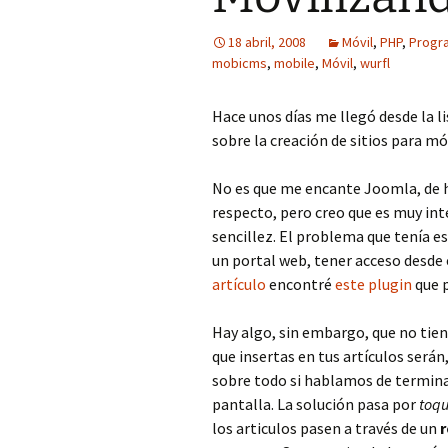
18 abril, 2008
Móvil
,
PHP
,
Progr
mobicms
,
mobile
,
Móvil
,
wurfl
Hace unos días me llegó desde la l
sobre la creación de sitios para m
No es que me encante Joomla, de h
respecto, pero creo que es muy i
sencillez. El problema que tenía es
un portal web, tener acceso desde 
artículo
encontré
este plugin
que p
Hay algo, sin embargo, que no tien
que insertas en tus artículos ser
sobre todo si hablamos de termina
pantalla. La solución pasa por
toqu
los articulos pasen a través de un