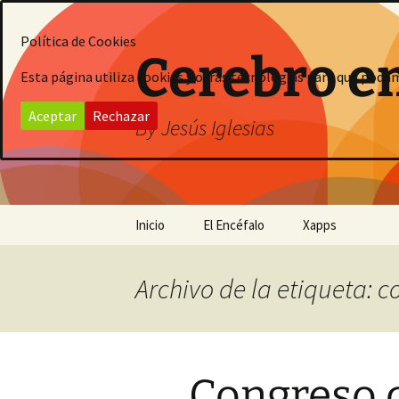
Saltar
al
Política de Cookies
contenido
Cerebro e
Esta página utiliza cookies y otras tecnologías para que poda
Aceptar
Rechazar
By Jesús Iglesias
Inicio
El Encéfalo
Xapps
Archivo de la etiqueta: c
Congreso 