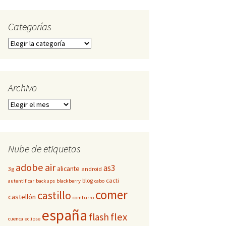
Categorías
Categorías
Archivo
Archivo
Nube de etiquetas
adobe
air
as3
alicante
3g
android
blog
cacti
autentificar
backups
blackberry
cabo
comer
castillo
castellón
combarro
españa
flex
flash
cuenca
eclipse