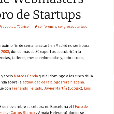
oro de Startups
Proyectos
,
Técnico
conferencia
,
congreso
,
startup
,
 próximo fin de semana estaré en Madrid no será para
 2008
, donde más de 30 expertos descubrirán la
encias, talleres, mesas redondodas y, sobre todo,
 y socio
Marcos García
que el domingo a las cinco de la
nda sobre la
actualidad de la blogosfera hispana
.
que con
Fernando Tellado
,
Javier Martín
(
Loogic
),
Luís
 de noviembre se celebra en Barcelona el
I Foro de
esday
(
Carlos Blanco
y Amaia Helguera) donde se