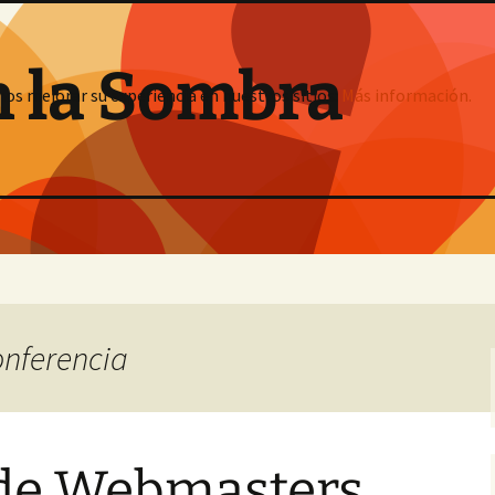
n la Sombra
mos mejorar su experiencia en nuestros sitios:
Más información.
onferencia
de Webmasters