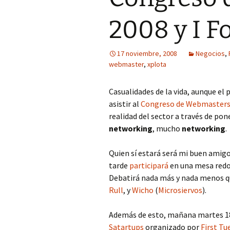
2008 y I F
17 noviembre, 2008
Negocios
,
webmaster
,
xplota
Casualidades de la vida, aunque el
asistir al
Congreso de Webmasters
realidad del sector a través de pon
networking
, mucho
networking
.
Quien sí estará será mi buen amigo
tarde
participará
en una mesa redo
Debatirá nada más y nada menos 
Rull
, y
Wicho
(
Microsiervos
).
Además de esto, mañana martes 18
Satartups
organizado por
First Tu