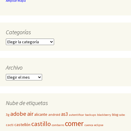
Ampliar mapa
Categorías
Categorías
Archivo
Archivo
Nube de etiquetas
adobe
air
as3
alicante
3g
android
blog
autentificar
backups
blackberry
cabo
comer
castillo
castellón
cacti
combarro
cuenca
eclipse