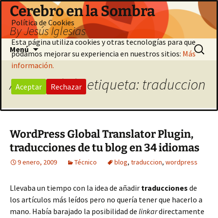
Saltar
Cerebro en la Sombra
al
Política de Cookies
By Jesús Iglesias
contenido
Esta página utiliza cookies y otras tecnologías para que
Buscar:
Menú
podamos mejorar su experiencia en nuestros sitios:
Más
información.
Archivo de la etiqueta: traduccion
Aceptar
Rechazar
WordPress Global Translator Plugin,
traducciones de tu blog en 34 idiomas
9 enero, 2009
Técnico
blog
,
traduccion
,
wordpress
Llevaba un tiempo con la idea de añadir
traducciones
de
los artículos más leídos pero no quería tener que hacerlo a
mano. Había barajado la posibilidad de
linkar
directamente