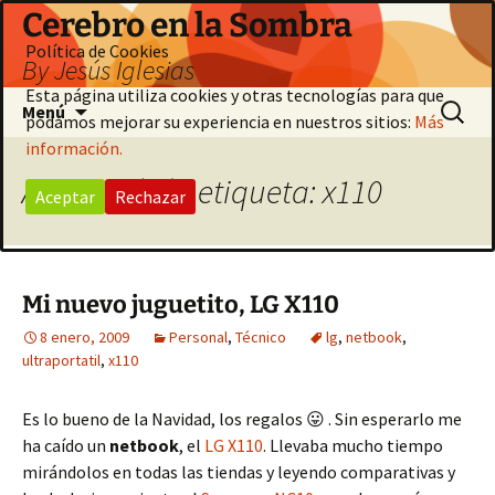
Saltar
Cerebro en la Sombra
al
Política de Cookies
By Jesús Iglesias
contenido
Esta página utiliza cookies y otras tecnologías para que
Buscar:
Menú
podamos mejorar su experiencia en nuestros sitios:
Más
información.
Archivo de la etiqueta: x110
Aceptar
Rechazar
Mi nuevo juguetito, LG X110
8 enero, 2009
Personal
,
Técnico
lg
,
netbook
,
ultraportatil
,
x110
Es lo bueno de la Navidad, los regalos 😛 . Sin esperarlo me
ha caído un
netbook
, el
LG X110
. Llevaba mucho tiempo
mirándolos en todas las tiendas y leyendo comparativas y