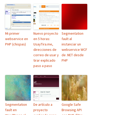
Mi primer
Nuevo proyecto
Segmentation
webservice en
en 5 horas:
fault al
PHP (chispas)
UsayTira.me,
instanciar un
direcciones de
webservice WCF
correo de usar y
de .NET desde
tirar explicado
PHP
paso a paso
Segmentation
De artículo a
Google Safe
fault en
proyecto
Browsing API