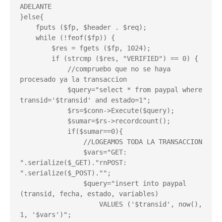
ADELANTE

}else{

    fputs ($fp, $header . $req);

    while (!feof($fp)) {

        $res = fgets ($fp, 1024);

        if (strcmp ($res, "VERIFIED") == 0) {

            //compruebo que no se haya 
procesado ya la transaccion

            $query="select * from paypal where 
transid='$transid' and estado=1";

            $rs=$conn->Execute($query);

            $sumar=$rs->recordcount();

            if($sumar==0){

                //LOGEAMOS TODA LA TRANSACCION

                $vars="GET: 
".serialize($_GET)."rnPOST: 
".serialize($_POST)."";

                $query="insert into paypal 
(transid, fecha, estado, variables)

                    VALUES ('$transid', now(), 
1, '$vars')";
