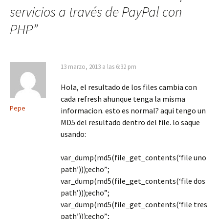
servicios a través de PayPal con
PHP
”
13 marzo, 2013 a las 6:32 pm
Hola, el resultado de los files cambia con
cada refresh ahunque tenga la misma
Pepe
informacion. esto es normal? aqui tengo un
MD5 del resultado dentro del file. lo saque
usando:
var_dump(md5(file_get_contents(‘file uno
path’)));echo”;
var_dump(md5(file_get_contents(‘file dos
path’)));echo”;
var_dump(md5(file_get_contents(‘file tres
path’)));echo”;