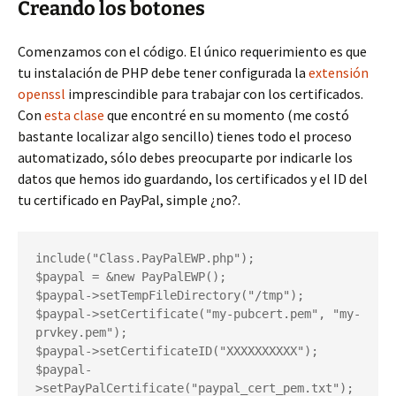
Creando los botones
Comenzamos con el código. El único requerimiento es que
tu instalación de PHP debe tener configurada la
extensión
openssl
imprescindible para trabajar con los certificados.
Con
esta clase
que encontré en su momento (me costó
bastante localizar algo sencillo) tienes todo el proceso
automatizado, sólo debes preocuparte por indicarle los
datos que hemos ido guardando, los certificados y el ID del
tu certificado en PayPal, simple ¿no?.
include("Class.PayPalEWP.php");

$paypal = &new PayPalEWP();

$paypal->setTempFileDirectory("/tmp");

$paypal->setCertificate("my-pubcert.pem", "my-
prvkey.pem");

$paypal->setCertificateID("XXXXXXXXXX");

$paypal-
>setPayPalCertificate("paypal_cert_pem.txt");
