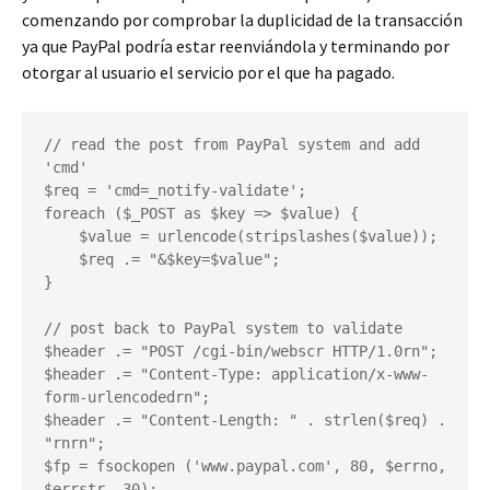
comenzando por comprobar la duplicidad de la transacción
ya que PayPal podría estar reenviándola y terminando por
otorgar al usuario el servicio por el que ha pagado.
// read the post from PayPal system and add 
'cmd'

$req = 'cmd=_notify-validate';

foreach ($_POST as $key => $value) {

    $value = urlencode(stripslashes($value));

    $req .= "&$key=$value";

}

// post back to PayPal system to validate

$header .= "POST /cgi-bin/webscr HTTP/1.0rn";

$header .= "Content-Type: application/x-www-
form-urlencodedrn";

$header .= "Content-Length: " . strlen($req) . 
"rnrn";

$fp = fsockopen ('www.paypal.com', 80, $errno, 
$errstr, 30);
