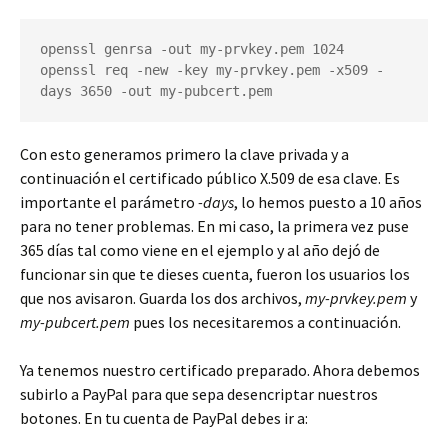
openssl genrsa -out my-prvkey.pem 1024

openssl req -new -key my-prvkey.pem -x509 -
days 3650 -out my-pubcert.pem
Con esto generamos primero la clave privada y a
continuación el certificado público X.509 de esa clave. Es
importante el parámetro
-days
, lo hemos puesto a 10 años
para no tener problemas. En mi caso, la primera vez puse
365 días tal como viene en el ejemplo y al año dejó de
funcionar sin que te dieses cuenta, fueron los usuarios los
que nos avisaron. Guarda los dos archivos,
my-prvkey.pem
y
my-pubcert.pem
pues los necesitaremos a continuación.
Ya tenemos nuestro certificado preparado. Ahora debemos
subirlo a PayPal para que sepa desencriptar nuestros
botones. En tu cuenta de PayPal debes ir a: