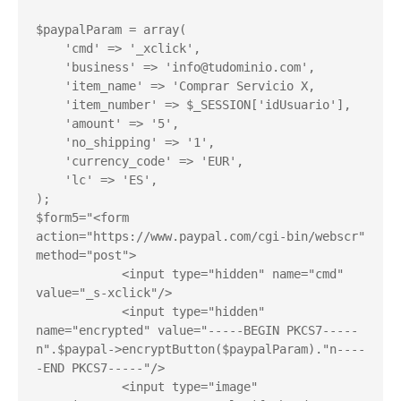
$paypalParam = array(

    'cmd' => '_xclick',

    'business' => '
info@tudominio.com
',

    'item_name' => 'Comprar Servicio X,

    'item_number' => $_SESSION['idUsuario'],

    'amount' => '5',

    'no_shipping' => '1',

    'currency_code' => 'EUR',

    'lc' => 'ES',

);

$form5="<form 
action="https://www.paypal.com/cgi-bin/webscr" 
method="post">

            <input type="hidden" name="cmd" 
value="_s-xclick"/>

            <input type="hidden" 
name="encrypted" value="-----BEGIN PKCS7-----
n".$paypal->encryptButton($paypalParam)."n----
-END PKCS7-----"/>

            <input type="image" 