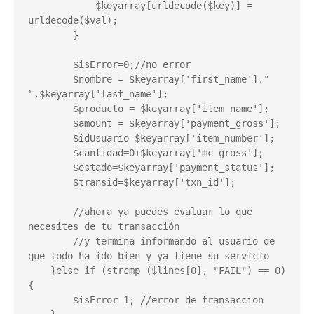
            $keyarray[urldecode($key)] = 
urldecode($val);

        }

        $isError=0;//no error

        $nombre = $keyarray['first_name']." 
".$keyarray['last_name'];

        $producto = $keyarray['item_name'];

        $amount = $keyarray['payment_gross'];

        $idUsuario=$keyarray['item_number'];

        $cantidad=0+$keyarray['mc_gross'];

        $estado=$keyarray['payment_status'];

        $transid=$keyarray['txn_id'];

        //ahora ya puedes evaluar lo que 
necesites de tu transacción

        //y termina informando al usuario de 
que todo ha ido bien y ya tiene su servicio

    }else if (strcmp ($lines[0], "FAIL") == 0) 
{

        $isError=1; //error de transaccion
