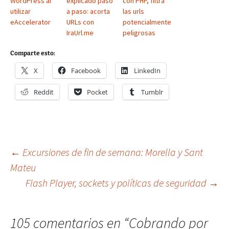
WordPress al
explicado paso
con PHP, filtra
utilizar
a paso: acorta
las urls
eAccelerator
URLs con
potencialmente
IraUrl.me
peligrosas
Comparte esto:
X
Facebook
LinkedIn
Reddit
Pocket
Tumblr
Navegación
←
Excursiones de fin de semana: Morella y Sant
Mateu
Flash Player, sockets y políticas de seguridad
→
de
entradas
105 comentarios en “
Cobrando por