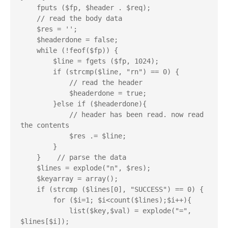
    fputs ($fp, $header . $req);

    // read the body data

    $res = '';

    $headerdone = false;

    while (!feof($fp)) {

        $line = fgets ($fp, 1024);

        if (strcmp($line, "rn") == 0) {

            // read the header

            $headerdone = true;

        }else if ($headerdone){

            // header has been read. now read 
the contents

            $res .= $line;

        }

    }    // parse the data

    $lines = explode("n", $res);

    $keyarray = array();

    if (strcmp ($lines[0], "SUCCESS") == 0) {

        for ($i=1; $i<count($lines);$i++){

            list($key,$val) = explode("=", 
$lines[$i]);
