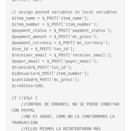
// assign posted variables to local variables

$item_name = $_POST['item_name'];

$item_number = $_POST['item_number'];

$payment_status = $_POST['payment_status'];

$payment_amount = $_POST['mc_gross'];

$payment_currency = $_POST['mc_currency'];

$txn_id = $_POST['txn_id'];

$receiver_email = $_POST['receiver_email'];

$payer_email = $_POST['payer_email'];

$transid=$_POST['txn_id'];

$idUsuario=$_POST['item_number'];

$cantidad=$_POST['mc_gross'];

$creditos=100;

if (!$fp) {

    //CONTROL DE ERRORES; NO SE PUEDE CONECTAR 
CON PAYPAL

    //NO ES GRAVE, COMO NO LE CONFIRMAMOS LA 
TRANSACCION

    //ELLOS MISMOS LA REINTENTARÁN MÁS 