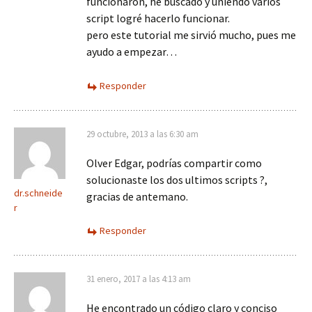
funcionaron, he buscado y uniendo varios
script logré hacerlo funcionar.
pero este tutorial me sirvió mucho, pues me
ayudo a empezar…
Responder
29 octubre, 2013 a las 6:30 am
Olver Edgar, podrías compartir como
solucionaste los dos ultimos scripts ?,
dr.schneide
gracias de antemano.
r
Responder
31 enero, 2017 a las 4:13 am
He encontrado un código claro y conciso