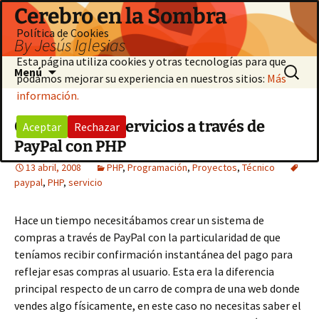
Saltar
Cerebro en la Sombra
al
Política de Cookies
By Jesús Iglesias
contenido
Esta página utiliza cookies y otras tecnologías para que
Buscar:
Menú
podamos mejorar su experiencia en nuestros sitios:
Más
información.
Cobrando por servicios a través de
Aceptar
Rechazar
PayPal con PHP
13 abril, 2008
PHP
,
Programación
,
Proyectos
,
Técnico
paypal
,
PHP
,
servicio
Hace un tiempo necesitábamos crear un sistema de
compras a través de PayPal con la particularidad de que
teníamos recibir confirmación instantánea del pago para
reflejar esas compras al usuario. Esta era la diferencia
principal respecto de un carro de compra de una web donde
vendes algo físicamente, en este caso no necesitas saber el