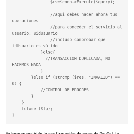
                $rs=$conn->Execute($query);

                //aquí debes hacer ahora tus 
operaciones

                //para conceder el servicio al 
usuario: $idUsuario

                //incluso comprobar que 
idUsuario es válido

            }else{

              //TRANSACCION DUPLICADA, NO 
HACEMOS NADA

            }

        }else if (strcmp ($res, "INVALID") == 
0) {

            //CONTROL DE ERRORES

        }

    }

    fclose ($fp);

}
Ya hemos recibido la confirmación de pago de PayPal, la