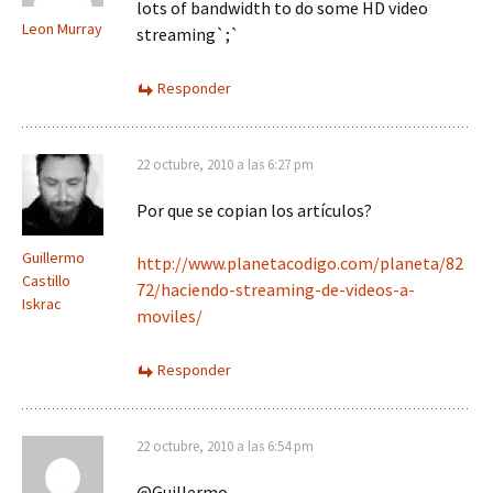
lots of bandwidth to do some HD video
Leon Murray
streaming`;`
Responder
22 octubre, 2010 a las 6:27 pm
Por que se copian los artículos?
Guillermo
http://www.planetacodigo.com/planeta/82
Castillo
72/haciendo-streaming-de-videos-a-
Iskrac
moviles/
Responder
22 octubre, 2010 a las 6:54 pm
@Guillermo,