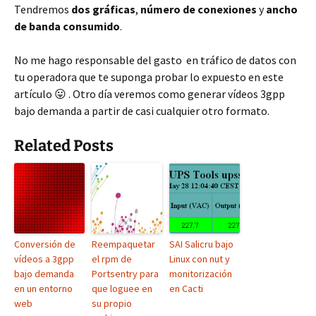
Tendremos
dos gráficas
,
número de conexiones
y
ancho
de banda consumido
.
No me hago responsable del gasto en tráfico de datos con
tu operadora que te suponga probar lo expuesto en este
artículo 😛 . Otro día veremos como generar vídeos 3gpp
bajo demanda a partir de casi cualquier otro formato.
Related Posts
Conversión de
Reempaquetar
SAI Salicru bajo
vídeos a 3gpp
el rpm de
Linux con nut y
bajo demanda
Portsentry para
monitorización
en un entorno
que loguee en
en Cacti
web
su propio