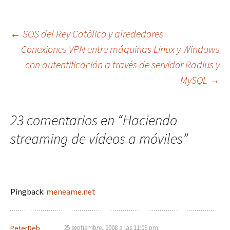
Navegación
←
SOS del Rey Católico y alrededores
Conexiones VPN entre máquinas Linux y Windows
con autentificación a través de servidor Radius y
de
MySQL
→
entradas
23 comentarios en “
Haciendo
streaming de vídeos a móviles
”
Pingback:
meneame.net
PeterDeb
25 septiembre, 2008 a las 11:09 pm