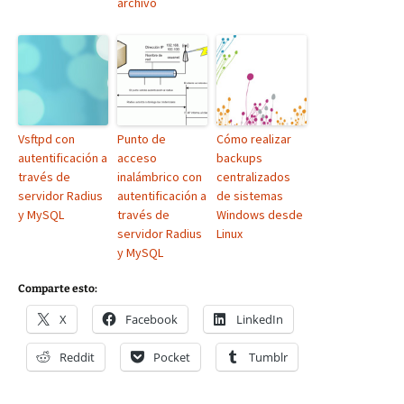
archivo
Vsftpd con
Punto de
Cómo realizar
autentificación a
acceso
backups
través de
inalámbrico con
centralizados
servidor Radius
autentificación a
de sistemas
y MySQL
través de
Windows desde
servidor Radius
Linux
y MySQL
Comparte esto:
X
Facebook
LinkedIn
Reddit
Pocket
Tumblr