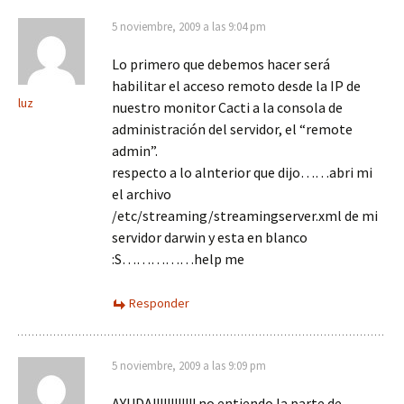
5 noviembre, 2009 a las 9:04 pm
Lo primero que debemos hacer será
habilitar el acceso remoto desde la IP de
luz
nuestro monitor Cacti a la consola de
administración del servidor, el “remote
admin”.
respecto a lo alnterior que dijo……abri mi
el archivo
/etc/streaming/streamingserver.xml de mi
servidor darwin y esta en blanco
:S……………help me
Responder
5 noviembre, 2009 a las 9:09 pm
AYUDA!!!!!!!!!!!! no entiendo la parte de