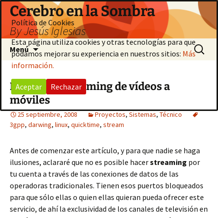
Saltar
Cerebro en la Sombra
al
Política de Cookies
By Jesús Iglesias
contenido
Esta página utiliza cookies y otras tecnologías para que
Buscar:
Menú
podamos mejorar su experiencia en nuestros sitios:
Más
información.
Haciendo streaming de vídeos a
Aceptar
Rechazar
móviles
25 septiembre, 2008
Proyectos
,
Sistemas
,
Técnico
3gpp
,
darwing
,
linux
,
quicktime
,
stream
Antes de comenzar este artículo, y para que nadie se haga
ilusiones, aclararé que no es posible hacer
streaming
por
tu cuenta a través de las conexiones de datos de las
operadoras tradicionales. Tienen esos puertos bloqueados
para que sólo ellas o quien ellas quieran pueda ofrecer este
servicio, de ahí la exclusividad de los canales de televisión en