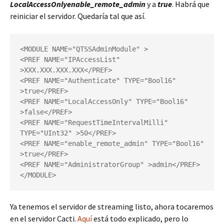
LocalAccessOnly
enable_remote_admin
y a
true
. Habrá que
reiniciar el servidor. Quedaría tal que así.
<MODULE NAME="QTSSAdminModule" >

<PREF NAME="IPAccessList" 
>XXX.XXX.XXX.XXX</PREF>

<PREF NAME="Authenticate" TYPE="Bool16" 
>true</PREF>

<PREF NAME="LocalAccessOnly" TYPE="Bool16" 
>false</PREF>

<PREF NAME="RequestTimeIntervalMilli" 
TYPE="UInt32" >50</PREF>

<PREF NAME="enable_remote_admin" TYPE="Bool16" 
>true</PREF>

<PREF NAME="AdministratorGroup" >admin</PREF>

</MODULE>
Ya tenemos el servidor de streaming listo, ahora tocaremos
en el servidor Cacti.
Aquí
está todo explicado, pero lo