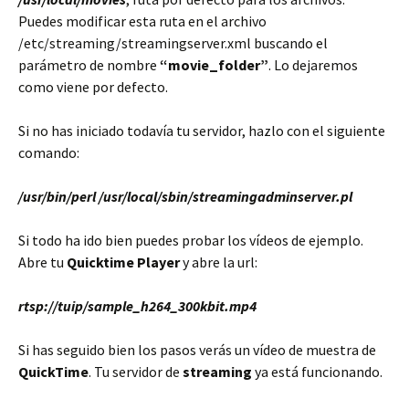
Puedes modificar esta ruta en el archivo
/etc/streaming/streamingserver.xml buscando el
parámetro de nombre
“movie_folder”
. Lo dejaremos
como viene por defecto.
Si no has iniciado todavía tu servidor, hazlo con el siguiente
comando:
/usr/bin/perl /usr/local/sbin/streamingadminserver.pl
Si todo ha ido bien puedes probar los vídeos de ejemplo.
Abre tu
Quicktime Player
y abre la url:
rtsp://tuip/sample_h264_300kbit.mp4
Si has seguido bien los pasos verás un vídeo de muestra de
QuickTime
. Tu servidor de
streaming
ya está funcionando.