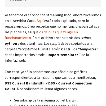
</MODULE>
Ya tenemos el servidor de streaming listo, ahora tocaremos
en el servidor Cacti.
Aquí
está todo explicado, pero lo
repasaremos. Creo recordar que no me funcionaban tal cual
las plantillas, así que
os dejo las que tengo en
funcionamiento
. En el archivo encontrarás dos
scripts
python
y dos plantillas. Los
scripts
debes copiarlos a la
carpeta
“scripts”
de tu instalación
Cacti
. Los
“templates”
debes importarlos desde
“Import templates”
de la
inferfaz web.
Con esto ya sólo tendremos que añadir las gráficas
correspondientes a la máquina que vamos a monitorizar,
DSS Current Bandwidth
y
DSS – Current Connection
Count.
Nos solicitará rellenar algunos datos:
Servidor: ip de la máquina con el Darwin.
Puerto: si no has cambiado nada, el 554.