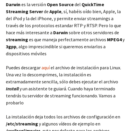
Darwin
es la versión
Open Source
del
QuickTime
Streaming Server
de
Apple
, sí, habéis oído bien, Apple, la
del iPod y la del iPhone, y permite enviar streamings a
través de los protocolos estandar RTP y RTSP. Pero lo que
hace más interesante a
Darwin
sobre otros servidores de
streaming
es que maneja perfectamente archivos
MPEG4
y
3gpp
, algo imprescindible si queremos enviarlos a
dispositivos móviles
Puedes descargar
aquí
el archivo de instalación para Linux.
Una vez lo descomprimes, la instalación es
extramadamente sencilla, sólo debes ejecutar el archivo
Install
y un asistente te guiará. Cuando haya terminado
tendrás tu servidor de streaming funcionando. Vamos a
probarlo
La instalación deja todos los archivos de configuración en
/etc/streaming
y algunos vídeos de ejemplo en
/usr/local/movies
, ruta por defecto para los archivos.