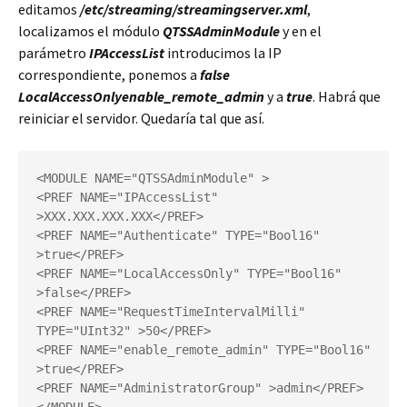
editamos
/etc/streaming/streamingserver.xml
,
localizamos el módulo
QTSSAdminModule
y en el
parámetro
IPAccessList
introducimos la IP
correspondiente, ponemos a
false
LocalAccessOnly
enable_remote_admin
y a
true
. Habrá que
reiniciar el servidor. Quedaría tal que así.
<MODULE NAME="QTSSAdminModule" >

<PREF NAME="IPAccessList" 
>XXX.XXX.XXX.XXX</PREF>

<PREF NAME="Authenticate" TYPE="Bool16" 
>true</PREF>

<PREF NAME="LocalAccessOnly" TYPE="Bool16" 
>false</PREF>

<PREF NAME="RequestTimeIntervalMilli" 
TYPE="UInt32" >50</PREF>

<PREF NAME="enable_remote_admin" TYPE="Bool16" 
>true</PREF>

<PREF NAME="AdministratorGroup" >admin</PREF>
