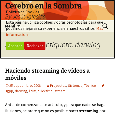
Saltar
Cerebro en la Sombra
al
Política de Cookies
By Jesús Iglesias
contenido
Esta página utiliza cookies y otras tecnologías para que
Buscar:
Menú
podamos mejorar su experiencia en nuestros sitios:
Más
información.
Archivo de la etiqueta: darwing
Aceptar
Rechazar
Haciendo streaming de vídeos a
móviles
25 septiembre, 2008
Proyectos
,
Sistemas
,
Técnico
3gpp
,
darwing
,
linux
,
quicktime
,
stream
Antes de comenzar este artículo, y para que nadie se haga
ilusiones, aclararé que no es posible hacer
streaming
por