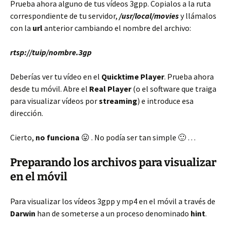
Prueba ahora alguno de tus vídeos 3gpp. Copialos a la ruta
correspondiente de tu servidor,
/usr/local/movies
y llámalos
con la
url
anterior cambiando el nombre del archivo:
rtsp://tuip/nombre.3gp
Deberías ver tu vídeo en el
Quicktime Player
. Prueba ahora
desde tu móvil. Abre el
Real Player
(o el software que traiga
para visualizar vídeos por
streaming
) e introduce esa
dirección.
Cierto,
no funciona
😛 . No podía ser tan simple 🙂 …
Preparando los archivos para visualizar
en el móvil
Para visualizar los vídeos 3gpp y mp4 en el móvil a través de
Darwin
han de someterse a un proceso denominado
hint
.