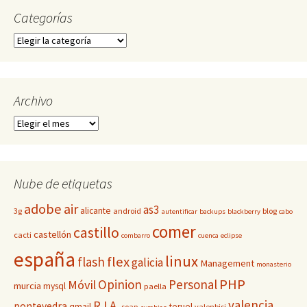
Categorías
Categorías
Archivo
Archivo
Nube de etiquetas
adobe
air
as3
alicante
3g
android
blog
autentificar
backups
blackberry
cabo
comer
castillo
castellón
cacti
combarro
cuenca
eclipse
españa
linux
flex
flash
galicia
Management
monasterio
PHP
Opinion
Personal
Móvil
murcia
mysql
paella
valencia
R.I.A.
pontevedra
qmail
teruel
soap
valenbisi