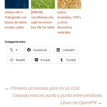
Adobe AIR V –
[ERROR]
Sobre
Trabajando con
/usr/libexec/my
incendios, CPD’s
bases de datos
sqld: Incorrect
y otros
locales sqlite
key file for table
desastres
naturales
Comparte esto:
X
Facebook
LinkedIn
Reddit
Pocket
Tumblr
Navegación
←
Primeros accesorios para mi LG X110
Creando enlaces punto a punto entre servidores
Linux con OpenVPN
→
de