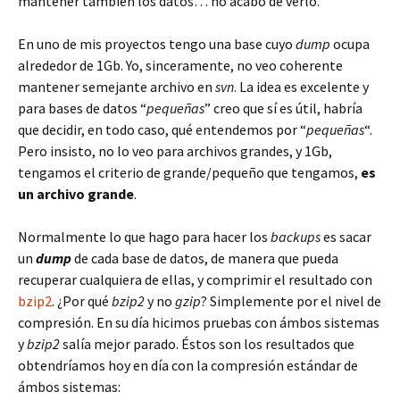
mantener también los datos… no acabo de verlo.
En uno de mis proyectos tengo una base cuyo
dump
ocupa
alrededor de 1Gb. Yo, sinceramente, no veo coherente
mantener semejante archivo en
svn
. La idea es excelente y
para bases de datos “
pequeñas
” creo que sí es útil, habría
que decidir, en todo caso, qué entendemos por “
pequeñas
“.
Pero insisto, no lo veo para archivos grandes, y 1Gb,
tengamos el criterio de grande/pequeño que tengamos,
es
un archivo grande
.
Normalmente lo que hago para hacer los
backups
es sacar
un
dump
de cada base de datos, de manera que pueda
recuperar cualquiera de ellas, y comprimir el resultado con
bzip2
. ¿Por qué
bzip2
y no
gzip
? Simplemente por el nivel de
compresión. En su día hicimos pruebas con ámbos sistemas
y
bzip2
salía mejor parado. Éstos son los resultados que
obtendríamos hoy en día con la compresión estándar de
ámbos sistemas: