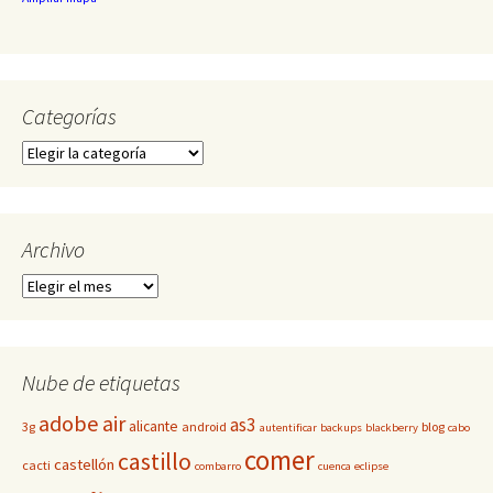
Categorías
Categorías
Archivo
Archivo
Nube de etiquetas
adobe
air
as3
alicante
3g
android
blog
autentificar
backups
blackberry
cabo
comer
castillo
castellón
cacti
combarro
cuenca
eclipse