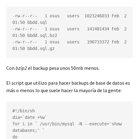
-rw-r--r--   1 osus   users  1023246033 Feb  2 
01:50 bbdd.sql

-rw-r--r--   1 osus   users   141481434 Feb  2 
01:50 bbdd.sql.bz2

-rw-r--r--   1 osus   users   190733372 Feb  2 
01:50 bbdd.sql.gz
Con
bzip2
el backup pesa unos 50mb menos.
El script que utilizo para hacer backups de base de datos es
más o menos lo que suele hacer la mayoría de la gente:
#!/bin/sh

dia=`date +%w`

for i in ` /usr/bin/mysql -N --execute='show 
databases;' `

do
