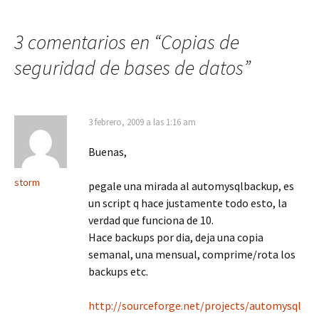
entradas
3 comentarios en “
Copias de
seguridad de bases de datos
”
3 febrero, 2009 a las 1:16 am
Buenas,
storm
pegale una mirada al automysqlbackup, es
un script q hace justamente todo esto, la
verdad que funciona de 10.
Hace backups por dia, deja una copia
semanal, una mensual, comprime/rota los
backups etc.
http://sourceforge.net/projects/automysql