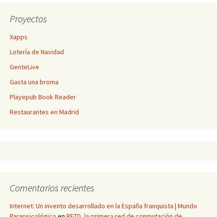
Proyectos
Xapps
Lotería de Navidad
GenteLive
Gasta una broma
Playepub Book Reader
Restaurantes en Madrid
Comentarios recientes
Internet: Un invento desarrollado en la España franquista | Mundo
Parapsicológico
en
RETD, la primera red de conmutación de