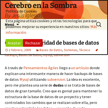
Saltar
Cerebro en la Sombra
al
Política de Cookies
By Jesús Iglesias
contenido
Esta página utiliza cookies y otras tecnologías para que
Buscar:
Menú
podamos mejorar su experiencia en nuestros sitios:
Más
información.
Copias de seguridad de bases de datos
Aceptar
Rechazar
2 febrero, 2009
Bases de Datos
,
Sistemas
,
Técnico
backups
,
Bases de Datos
,
mysql
,
subversion
A través de
Pensamientos Ágiles
llego a
un artículo
donde
explican una interesante manera de hacer backups de bases
de datos
Mysql
utilizando
subversion
. La idea es excelente,
pero me plantea una serie de
dudas
si se trata de bases de
datos de gran tamaño. Creo que es genial para mantener la
estructura de la base de datos de un proyecto y tener
controlados los cambios que se realizan sobre ella, pero