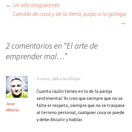
Navegación
←
Un año blogueando
Comida de casa y de la tierra, pulpo a la gallega
→
de
entradas
2 comentarios en “
El arte de
emprender mal…
”
5 marzo, 2009 a las 8:03 pm
Cuanta razón tienes en lo de la pareja
sentimental. Yo creo que siempre que no se
Jose
falte el respeto, siempre que no se traspase
Alberto
al terreno personal, cualquier cosa se puede
y debe discutir y hablar.