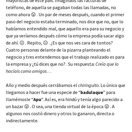
mayoristas de este país. Imaginaos las facturas de
teléfono, de aquella se pagaban todas las llamadas, no
como ahora 😛 . Un par de meses después, cuando el primer
paso del negocio estaba terminado, nos dice que no, que lo
habíamos entendido mal, que aquello era para su negocio y
que ya veríamos después cómo la empresa podía sacar algo
de ahí. 😐 . Repito, 😐 . ¿Es que nos ves cara de tontos?
Cuatro personas delante de la pizarra planteando el
negocio y tres entendemos que el trabajo realizado es para
la empresa y ¿tú dices que no? . Su respuesta:
Creía que lo
hacíais como amigos
…
Año y medio después cerrábamos el
chiringuito
. Lo único que
llegamos a hacer fue una especie de “
badulaque
” para
llamémosle “
Apu
“. Así es, era hindú y tenía algo parecido a
un bazar 😛 . O sea, una tienda virtual de la época 😛 . A
algunos nos costó dinero y otros lo ganaron, directa o
indirectamente.