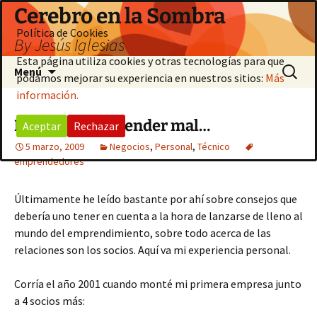
Saltar
Cerebro en la Sombra
al
Política de Cookies
By Jesús Iglesias
contenido
Esta página utiliza cookies y otras tecnologías para que
Buscar:
Menú
podamos mejorar su experiencia en nuestros sitios:
Más
información.
El arte de emprender mal…
Aceptar
Rechazar
5 marzo, 2009
Negocios
,
Personal
,
Técnico
emprendedores
Últimamente he leído bastante por ahí sobre consejos que
debería uno tener en cuenta a la hora de lanzarse de lleno al
mundo del emprendimiento, sobre todo acerca de las
relaciones son los socios. Aquí va mi experiencia personal.
Corría el año 2001 cuando monté mi primera empresa junto
a 4 socios más: