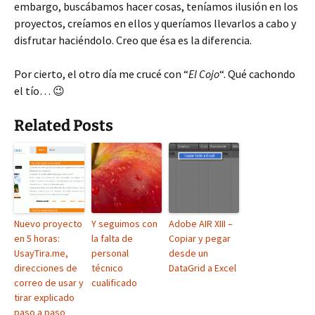
embargo, buscábamos hacer cosas, teníamos ilusión en los
proyectos, creíamos en ellos y queríamos llevarlos a cabo y
disfrutar haciéndolo. Creo que ésa es la diferencia.
Por cierto, el otro día me crucé con “
El Cojo
“. Qué cachondo
el tío… 😉
Related Posts
Nuevo proyecto
Y seguimos con
Adobe AIR XIII –
en 5 horas:
la falta de
Copiar y pegar
UsayTira.me,
personal
desde un
direcciones de
técnico
DataGrid a Excel
correo de usar y
cualificado
tirar explicado
paso a paso