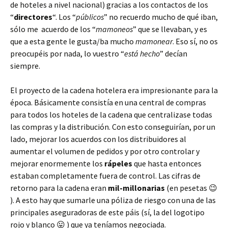
de hoteles a nivel nacional) gracias a los contactos de los
“
directores
“. Los “
públicos
” no recuerdo mucho de qué iban,
sólo me acuerdo de los “
mamoneos
” que se llevaban, y es
que a esta gente le gusta/ba mucho
mamonear
. Eso sí, no os
preocupéis por nada, lo vuestro “
está hecho
” decían
siempre.
El proyecto de la cadena hotelera era impresionante para la
época. Básicamente consistía en una central de compras
para todos los hoteles de la cadena que centralizase todas
las compras y la distribución. Con esto conseguirían, por un
lado, mejorar los acuerdos con los distribuidores al
aumentar el volumen de pedidos y por otro controlar y
mejorar enormemente los
rápeles
que hasta entonces
estaban completamente fuera de control. Las cifras de
retorno para la cadena eran
mil-millonarias
(en pesetas 😉
). A esto hay que sumarle una póliza de riesgo con una de las
principales aseguradoras de este páis (sí, la del logotipo
rojo y blanco 😛 ) que ya teníamos negociada.