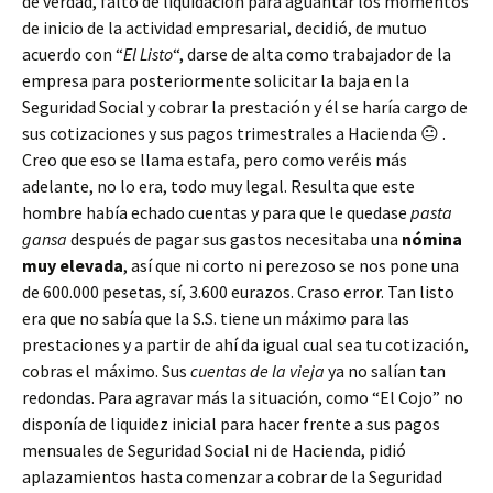
de verdad, falto de liquidación para aguantar los momentos
de inicio de la actividad empresarial, decidió, de mutuo
acuerdo con “
El Listo
“, darse de alta como trabajador de la
empresa para posteriormente solicitar la baja en la
Seguridad Social y cobrar la prestación y él se haría cargo de
sus cotizaciones y sus pagos trimestrales a Hacienda 😐 .
Creo que eso se llama estafa, pero como veréis más
adelante, no lo era, todo muy legal. Resulta que este
hombre había echado cuentas y para que le quedase
pasta
gansa
después de pagar sus gastos necesitaba una
nómina
muy elevada
, así que ni corto ni perezoso se nos pone una
de 600.000 pesetas, sí, 3.600 eurazos. Craso error. Tan listo
era que no sabía que la S.S. tiene un máximo para las
prestaciones y a partir de ahí da igual cual sea tu cotización,
cobras el máximo. Sus
cuentas de la vieja
ya no salían tan
redondas. Para agravar más la situación, como “El Cojo” no
disponía de liquidez inicial para hacer frente a sus pagos
mensuales de Seguridad Social ni de Hacienda, pidió
aplazamientos hasta comenzar a cobrar de la Seguridad