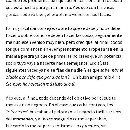
cuando los problemas de liquidación los tiene una sociedad
que está hecha para ganar dinero. Y es que con las vacas
gordas todo va bien, el problema viene con las flacas.
Es muy fácil dar consejos sobre lo que se debe y no se debe
hacer o sobre cómo se deben hacer las cosas, seguramente
me hubiesen venido muy bien, pero creo que, al final, todos
los que comiencen en el emprendimiento
tropezarán en la
misma piedra
ya que de primeras no crees que un potencial
socio tuyo vaya a hacerte nada semejante. Eso sí, las
siguientes veces ya
no te fías de nadie
. Y es que
sabe más el
diablo por viejo que por diablo
😉 . Un buen amigo mío diría:
Siempre hay alguien más listo que tú
.
Y es que, al final, todo depende del objetivo por el que te
metes en un negocio. En el caso que os he contado, los
“
directores
” buscaban el pelotazo, el negocio fácil a través
del
mamoneo
, y al no conseguirlo como esperaban,
buscaron lo mejor para sí mismos. Los
pringaos
, sin