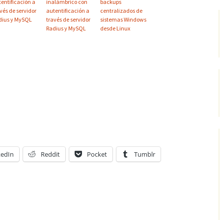
entificación a
inalámbrico con
backups
vés de servidor
autentificación a
centralizados de
dius y MySQL
través de servidor
sistemas Windows
Radius y MySQL
desde Linux
kedIn
Reddit
Pocket
Tumblr