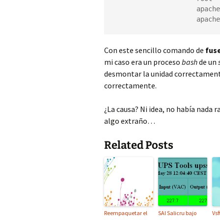
                     apache
                     apache
Con este sencillo comando de
fus
mi caso era un proceso
bash
de un
desmontar la unidad correctament
correctamente.
¿La causa? Ni idea, no había nada r
algo extraño…
Related Posts
Reempaquetar el
SAI Salicru bajo
Vsf