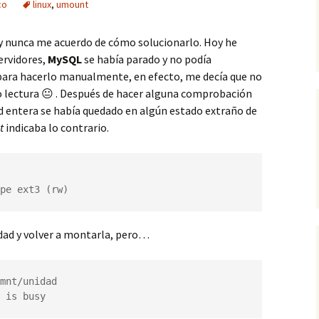
co
linux
,
umount
y nunca me acuerdo de cómo solucionarlo. Hoy he
ervidores,
MySQL
se había parado y no podía
a para hacerlo manualmente, en efecto, me decía que no
lo lectura 😐 . Después de hacer alguna comprobación
d entera se había quedado en algún estado extraño de
t
indicaba lo contrario.
pe ext3 (rw)
dad y volver a montarla, pero…
mnt/unidad

 is busy