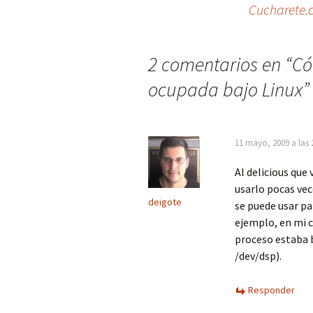
Cucharete.c
de
2 comentarios en “
Có
entradas
ocupada bajo Linux
”
11 mayo, 2009 a las 
Al delicious que
usarlo pocas vec
deigote
se puede usar pa
ejemplo, en mi c
proceso estaba 
/dev/dsp).
Responder