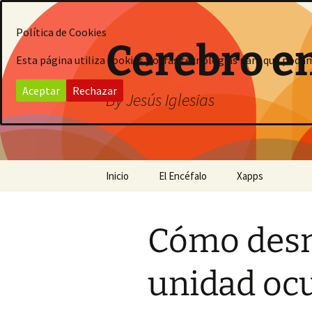
Saltar
al
Política de Cookies
contenido
Cerebro e
Esta página utiliza cookies y otras tecnologías para que poda
Aceptar
Rechazar
By Jesús Iglesias
Inicio
El Encéfalo
Xapps
Cómo des
unidad oc