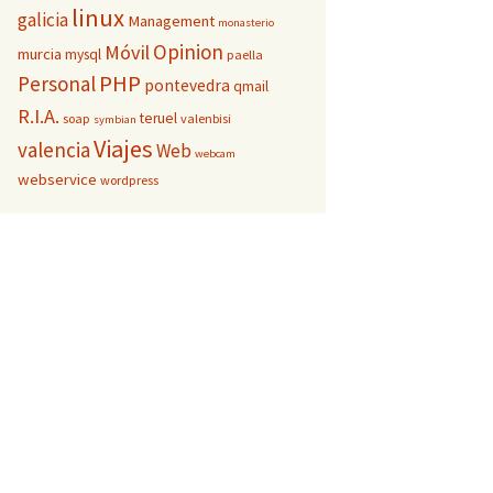
linux
galicia
Management
monasterio
Opinion
Móvil
murcia
mysql
paella
PHP
Personal
pontevedra
qmail
R.I.A.
teruel
soap
valenbisi
symbian
Viajes
valencia
Web
webcam
webservice
wordpress