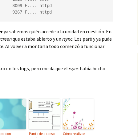
     8009 F.... httpd

     9267 F.... httpd
er
ya sabemos quién accede a la unidad en cuestión. En
screen
que estaba abierto y un
rsync
. Los paré y ya pude
e. Al volver a montarla todo comenzó a funcionar
aro en los logs, pero me da que el
rsync
había hecho
tpd con
Punto de acceso
Cómo realizar