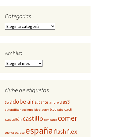
Categorías
Categorías
Archivo
Archivo
Nube de etiquetas
adobe
air
as3
alicante
3g
android
blog
cacti
autentificar
backups
blackberry
cabo
comer
castillo
castellón
combarro
españa
flex
flash
cuenca
eclipse