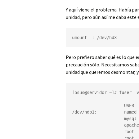
Y aquí viene el problema. Había par
unidad, pero aún así me daba este 
umount -l /dev/hdX
Pero prefiero saber qué es lo que 
precaución sólo. Necesitamos sabe
unidad que queremos desmontar, y 
[osus@servidor ~]# fuser -v
                     USER  
/dev/hdb1:           named 
                     mysql 
                     apache
                     root  
                     root  