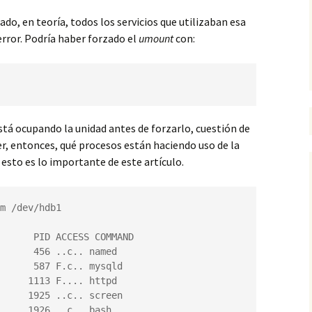
ado, en teoría, todos los servicios que utilizaban esa
error. Podría haber forzado el
umount
con:
está ocupando la unidad antes de forzarlo, cuestión de
r, entonces, qué procesos están haciendo uso de la
esto es lo importante de este artículo.
m /dev/hdb1

      PID ACCESS COMMAND

      456 ..c.. named

      587 F.c.. mysqld

     1113 F.... httpd

     1925 ..c.. screen

     1926 ..c.. bash
