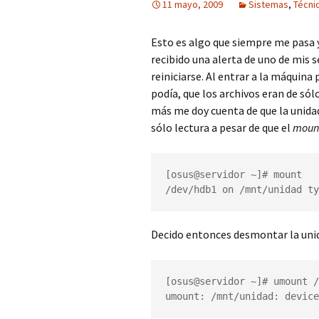
11 mayo, 2009
Sistemas
,
Técni
Esto es algo que siempre me pasa 
recibido una alerta de uno de mis s
reiniciarse. Al entrar a la máquin
podía, que los archivos eran de só
más me doy cuenta de que la unida
sólo lectura a pesar de que el
moun
[osus@servidor ~]# mount

/dev/hdb1 on /mnt/unidad ty
Decido entonces desmontar la uni
[osus@servidor ~]# umount /
umount: /mnt/unidad: device