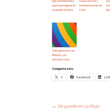
rpm de Portsentry
Linux con nut y
aut
para que loguee en
monitorización en
tra
su propio archivo
Cacti
Ra
Televigilancia con
Motion y un
servidor Linux
Comparte esto:
X
Facebook
Lin
Navegación
←
De puente en La Rioja