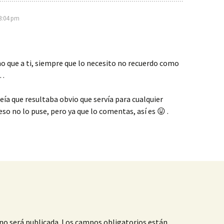
3:04 pm
o que a ti, siempre que lo necesito no recuerdo como
o…
reía que resultaba obvio que servía para cualquier
eso no lo puse, pero ya que lo comentas, así es 😛 .
no será publicada.
Los campos obligatorios están