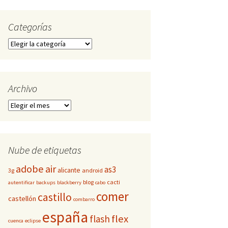
Categorías
Categorías
Archivo
Archivo
Nube de etiquetas
adobe
air
as3
alicante
3g
android
blog
cacti
autentificar
backups
blackberry
cabo
comer
castillo
castellón
combarro
españa
flex
flash
cuenca
eclipse