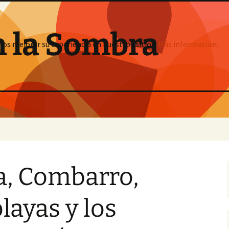
n la Sombra
mos mejorar su experiencia en nuestros sitios:
Más información.
a, Combarro,
layas y los