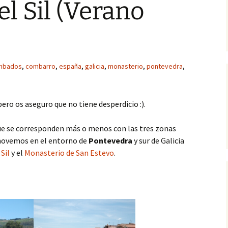
l Sil (Verano
mbados
,
combarro
,
españa
,
galicia
,
monasterio
,
pontevedra
,
 pero os aseguro que no tiene desperdicio :).
s que se corresponden más o menos con las tres zonas
 movemos en el entorno de
Pontevedra
y sur de Galicia
Sil
y el
Monasterio de San Estevo
.