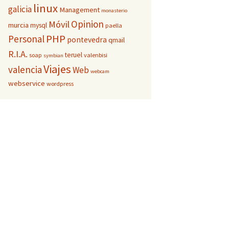
linux
galicia
Management
monasterio
Opinion
Móvil
murcia
mysql
paella
PHP
Personal
pontevedra
qmail
R.I.A.
teruel
soap
valenbisi
symbian
Viajes
valencia
Web
webcam
webservice
wordpress