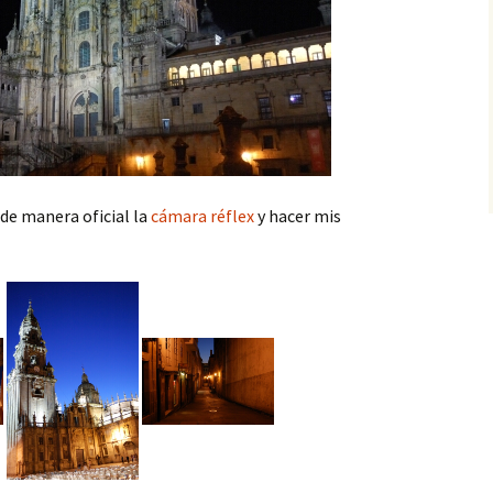
de manera oficial la
cámara réflex
y hacer mis