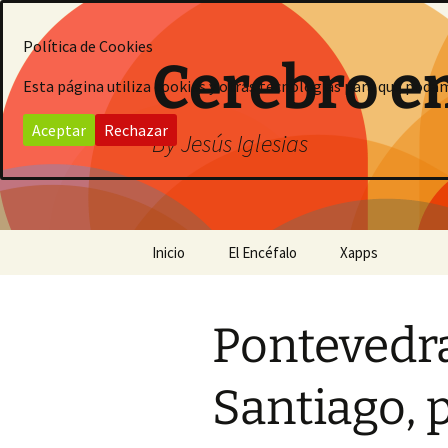
Saltar
al
Política de Cookies
contenido
Cerebro e
Esta página utiliza cookies y otras tecnologías para que poda
Aceptar
Rechazar
By Jesús Iglesias
Inicio
El Encéfalo
Xapps
Pontevedr
Santiago, p