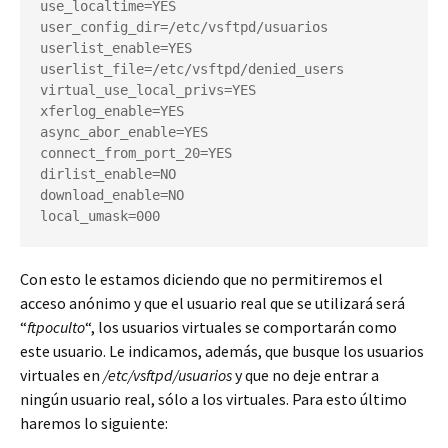
use_localtime=YES

user_config_dir=/etc/vsftpd/usuarios

userlist_enable=YES

userlist_file=/etc/vsftpd/denied_users

virtual_use_local_privs=YES

xferlog_enable=YES

async_abor_enable=YES

connect_from_port_20=YES

dirlist_enable=NO

download_enable=NO

local_umask=000
Con esto le estamos diciendo que no permitiremos el
acceso anónimo y que el usuario real que se utilizará será
“
ftpoculto
“, los usuarios virtuales se comportarán como
este usuario. Le indicamos, además, que busque los usuarios
virtuales en
/etc/vsftpd/usuarios
y que no deje entrar a
ningún usuario real, sólo a los virtuales. Para esto último
haremos lo siguiente: