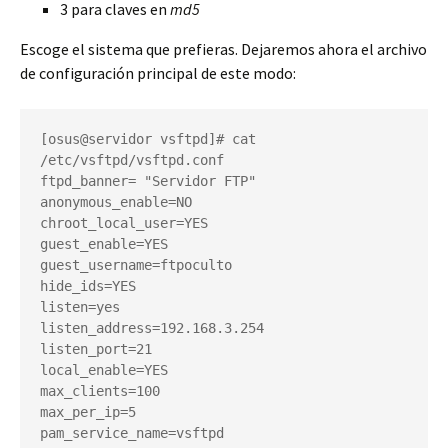
3 para claves en
md5
Escoge el sistema que prefieras. Dejaremos ahora el archivo
de configuración principal de este modo:
[osus@servidor vsftpd]# cat 
/etc/vsftpd/vsftpd.conf

ftpd_banner= "Servidor FTP"

anonymous_enable=NO

chroot_local_user=YES

guest_enable=YES

guest_username=ftpoculto

hide_ids=YES

listen=yes

listen_address=192.168.3.254

listen_port=21

local_enable=YES

max_clients=100

max_per_ip=5

pam_service_name=vsftpd
