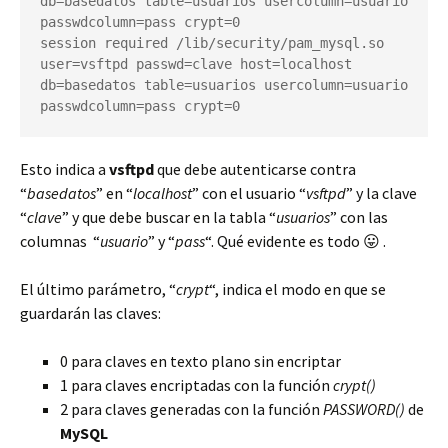
db=basedatos table=usuarios usercolumn=usuario 
passwdcolumn=pass crypt=0

session required /lib/security/pam_mysql.so 
user=vsftpd passwd=clave host=localhost 
db=basedatos table=usuarios usercolumn=usuario 
passwdcolumn=pass crypt=0
Esto indica a
vsftpd
que debe autenticarse contra
“
basedatos
” en “
localhost
” con el usuario “
vsftpd
” y la clave
“
clave
” y que debe buscar en la tabla “
usuarios
” con las
columnas “
usuario
” y “
pass
“. Qué evidente es todo 😛 .
El último parámetro, “
crypt
“, indica el modo en que se
guardarán las claves:
0 para claves en texto plano sin encriptar
1 para claves encriptadas con la función
crypt()
2 para claves generadas con la función
PASSWORD()
de
MySQL