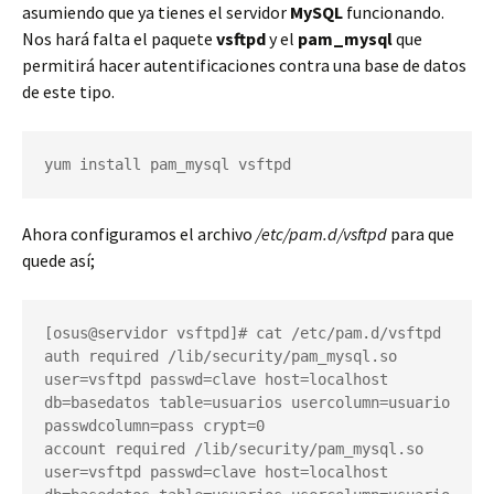
asumiendo que ya tienes el servidor
MySQL
funcionando.
Nos hará falta el paquete
vsftpd
y el
pam_mysql
que
permitirá hacer autentificaciones contra una base de datos
de este tipo.
yum install pam_mysql vsftpd
Ahora configuramos el archivo
/etc/pam.d/vsftpd
para que
quede así;
[osus@servidor vsftpd]# cat /etc/pam.d/vsftpd

auth required /lib/security/pam_mysql.so 
user=vsftpd passwd=clave host=localhost 
db=basedatos table=usuarios usercolumn=usuario 
passwdcolumn=pass crypt=0

account required /lib/security/pam_mysql.so 
user=vsftpd passwd=clave host=localhost 