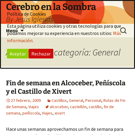
Saltar
Cerebro en la Sombra
al
Política de Cookies
By Jesús Iglesias
contenido
Esta página utiliza cookies y otras tecnologías para que
Buscar:
Menú
podamos mejorar su experiencia en nuestros sitios:
Más
información.
Archivo de la categoría: General
Aceptar
Rechazar
Fin de semana en Alcoceber, Peñíscola
y el Castillo de Xivert
27 febrero, 2009
Castillos
,
General
,
Personal
,
Rutas de Fin
de Semana
,
Viajes
alcoceber
,
castellón
,
castillo
,
fin de
semana
,
peñíscola
,
Viajes
,
xivert
Hace unas semanas aprovechamos un fin de semana para