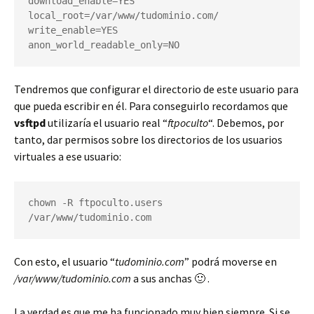
download_enable=YES

local_root=/var/www/tudominio.com/

write_enable=YES

anon_world_readable_only=NO
Tendremos que configurar el directorio de este usuario para
que pueda escribir en él. Para conseguirlo recordamos que
vsftpd
utilizaría el usuario real “
ftpoculto
“. Debemos, por
tanto, dar permisos sobre los directorios de los usuarios
virtuales a ese usuario:
chown -R ftpoculto.users 
/var/www/tudominio.com
Con esto, el usuario “
tudominio.com
” podrá moverse en
/var/www/tudominio.com
a sus anchas 🙂 .
La verdad es que me ha funcionado muy bien siempre. Si se