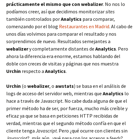
prácticamente el mismo que con webalizer
. No nos lo
podíamos creer, así que decidimos monitorizar
sites
también controlados por
Analytics
para comparar,
comenzando por el blog
Restaurantes en Madrid
. Al cabo de
unos días volvimos para comparar el resultado y nos
sorprendimos de nuevo. Resultados semejantes a
webalizer
y completamente distantes de
Analytics
. Pero
ahora la diferencia era enorme, estamos hablando del
doble con creces de visitas y páginas que nos muestra
Urchin
respecto a
Analytics
.
Urchin
(o
webalizer
, o
awstats
) se basa en el análisis de
logs de acceso del servidor web, mientras que
Analytics
lo
hace a través de Javascript. No cabe duda alguna de que el
primer método ha de ser, por fuerza, mucho más creíble y
eficaz ya que se basa en peticiones HTTP recibidas de
verdad, mientras que el segundo método confía en que el
cliente tenga
Javascript
. Pero ¿qué ocurre con clientes sin
Javascript
?, más aún, ¿qué pasa con los accesos a
feeds
?,