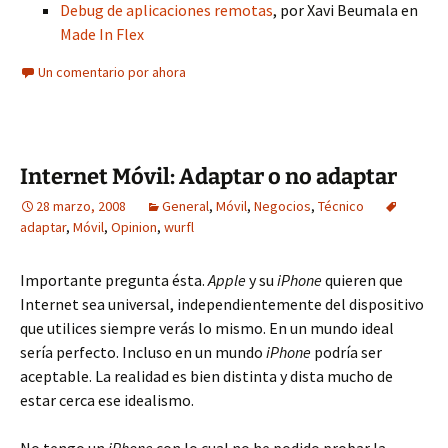
Debug de aplicaciones remotas
, por Xavi Beumala en
Made In Flex
Un comentario por ahora
Internet Móvil: Adaptar o no adaptar
28 marzo, 2008
General
,
Móvil
,
Negocios
,
Técnico
adaptar
,
Móvil
,
Opinion
,
wurfl
Importante pregunta ésta.
Apple
y su
iPhone
quieren que
Internet sea universal, independientemente del dispositivo
que utilices siempre verás lo mismo. En un mundo ideal
sería perfecto. Incluso en un mundo
iPhone
podría ser
aceptable. La realidad es bien distinta y dista mucho de
estar cerca ese idealismo.
No tengo un
iPhone
con lo cual no he podido probar la