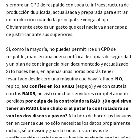
siempre un CPD de respaldo con toda tu infraestructura de
producción duplicada, actualizada y preparada para entrar
en producción cuando la principal se venga abajo.
Obviamente esto es un gasto que casi nadie va a ser capaz
de justificar ante sus superiores.
Si, como la mayoría, no puedes permitirte un CPD de
respaldo, mantén una buena política de copias de seguridad
y un plan de contingencia bien documentado y actualizado.
Si lo haces bien, en apenas unas horas podrás tener
levantado desde cero una máquina que haya fallado.
NO
,
repito,
NO confíes en los RAID1
(espejo) y ve con cautela
con los
RAID5
, he visto muchos servidores completamente
perdidos
por culpa de la controladora RAID
.
¿De qué sirve
tener un RAID1 bien chulo si al petar la controladora se
van los dos discos a paseo?
A la hora de hacer tus backups
ten en cuenta que no sólo necesitas los datos propiamente
dichos, sé previsor y guarda todos los archivos de
configuración y scripts que te has ido haciendo con los años