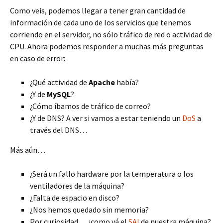
Como veis, podemos llegar a tener gran cantidad de
información de cada uno de los servicios que tenemos
corriendo en el servidor, no sólo tráfico de red o actividad de
CPU. Ahora podemos responder a muchas más preguntas
en caso de error:
¿Qué actividad de
Apache
había?
¿Y de
MySQL
?
¿Cómo íbamos de tráfico de correo?
¿Y de DNS? A ver si vamos a estar teniendo un
DoS
a
través del DNS…
Más aún…
¿Será un fallo hardware por la temperatura o los
ventiladores de la máquina?
¿Falta de espacio en disco?
¿Nos hemos quedado sin memoria?
Por curiosidad… ¿como vá el
SAI
de nuestra máquina?