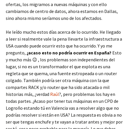
ofertas, los migramos a nuevas máquinas y con ello
cambiamos de centro de datos, ahora estamos en Dallas,
sino ahora mismo seríamos uno de los afectados.
He leído mucho estos días acerca de lo ocurrido. He llegado
a leer si realmente vale la pena llevarte la infraestructura a
USA cuando puede ocurrir esto que ha ocurrido. Y yo me
pregunto,
¿acaso esto no podría ocurrir en España?
Esto
y mucho más 😉 , los problemas son independientes del
lugar, si no es un transformador el que explota es una
regleta que se quema, una fuente estropeada o un router
colgado. También podría ser otra máquina con la que
compartes RACK y/o router que ha sido atacada o mil
historias más, ¿verdad
Raúl
?, pero problemas los hay en
todas partes. ¿Acaso por tener tus máquinas en un CPD de
Logroño estando tú en Valencia vas a resolver algo que no
podrías resolver si están en USA? La respuesta es obvia a no
ser que tengas enchufe y te vayan a tratar antes y mejor por
ser tú, cosa poco probable para la mayoría. Lo que debes