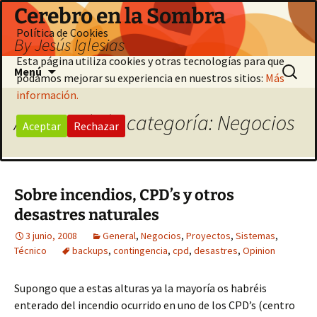
Saltar
Cerebro en la Sombra
al
Política de Cookies
By Jesús Iglesias
contenido
Esta página utiliza cookies y otras tecnologías para que
Buscar:
Menú
podamos mejorar su experiencia en nuestros sitios:
Más
información.
Archivo de la categoría: Negocios
Aceptar
Rechazar
Sobre incendios, CPD’s y otros
desastres naturales
3 junio, 2008
General
,
Negocios
,
Proyectos
,
Sistemas
,
Técnico
backups
,
contingencia
,
cpd
,
desastres
,
Opinion
Supongo que a estas alturas ya la mayoría os habréis
enterado del incendio ocurrido en uno de los CPD’s (centro