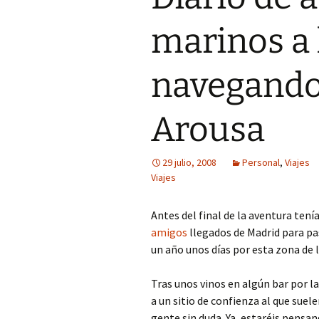
marinos a 
navegando 
Arousa
29 julio, 2008
Personal
,
Viajes
Viajes
Antes del final de la aventura ten
amigos
llegados de Madrid para pa
un año unos días por esta zona de 
Tras unos vinos en algún bar por l
a un sitio de confienza al que suel
gente sin duda. Ya, estaréis pensan