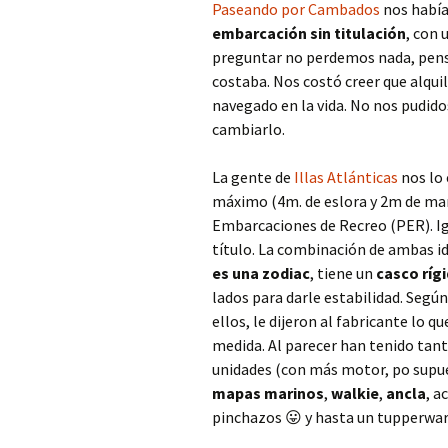
Paseando por Cambados
nos había
embarcación sin titulación
, con 
preguntar no perdemos nada, pensa
costaba. Nos costó creer que alqui
navegado en la vida. No nos pudidos 
cambiarlo.
La gente de
Illas Atlánticas
nos lo 
máximo (4m. de eslora y 2m de man
Embarcaciones de Recreo (PER). I
título. La combinación de ambas i
es una zodiac
, tiene un
casco rígi
lados para darle estabilidad. Seg
ellos, le dijeron al fabricante lo q
medida. Al parecer han tenido tanto
unidades (con más motor, po supue
mapas marinos
,
walkie
,
ancla
, a
pinchazos 😛 y hasta un tupperware