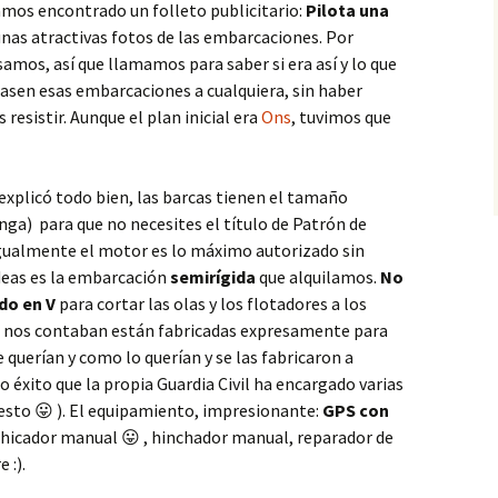
mos encontrado un folleto publicitario:
Pilota una
unas atractivas fotos de las embarcaciones. Por
mos, así que llamamos para saber si era así y lo que
lasen esas embarcaciones a cualquiera, sin haber
resistir. Aunque el plan inicial era
Ons
, tuvimos que
explicó todo bien, las barcas tienen el tamaño
ga) para que no necesites el título de Patrón de
gualmente el motor es lo máximo autorizado sin
deas es la embarcación
semirígida
que alquilamos.
No
do en V
para cortar las olas y los flotadores a los
ún nos contaban están fabricadas expresamente para
ue querían y como lo querían y se las fabricaron a
 éxito que la propia Guardia Civil ha encargado varias
sto 😛 ). El equipamiento, impresionante:
GPS con
chicador manual 😛 , hinchador manual, reparador de
 :).