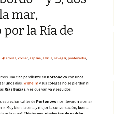
la mar,
por la Ría de
arousa
,
comer
,
españa
,
galicia
,
navegar
,
pontevedra
,
íamos una cita pendiente en
Portonovo
con unos
sar unos días.
Wilhelm
y sus colegas no se pierden ni
las
Rías Baixas
, y es que van ya 9 seguidos.
as estrechas calles de
Portonovo
nos llevaron a cenar
en ir. Muy bien la cena y mejor la conversación, buena
do ¿y la cena?
Chipirones
,
pimientos de padrón
,