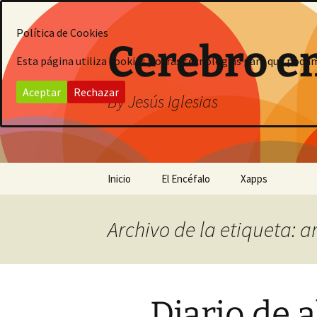
Saltar
al
Política de Cookies
contenido
Cerebro e
Esta página utiliza cookies y otras tecnologías para que poda
Aceptar
Rechazar
By Jesús Iglesias
Inicio
El Encéfalo
Xapps
Archivo de la etiqueta: 
Diario de a