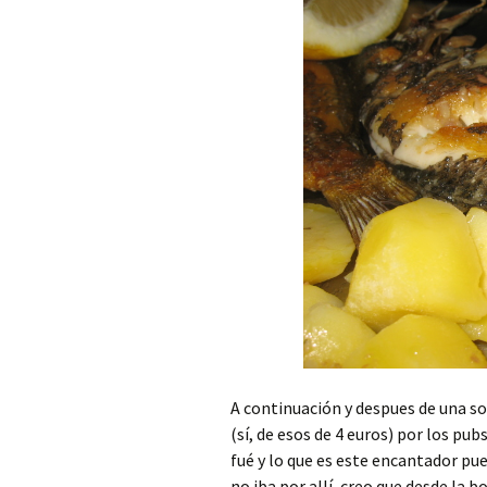
A continuación y despues de una 
(sí, de esos de 4 euros) por los pub
fué y lo que es este encantador pu
no iba por allí, creo que desde la 