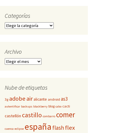
Categorías
Categorías
Archivo
Archivo
Nube de etiquetas
adobe
air
as3
alicante
3g
android
blog
cacti
autentificar
backups
blackberry
cabo
comer
castillo
castellón
combarro
españa
flex
flash
cuenca
eclipse