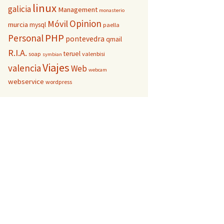
linux
galicia
Management
monasterio
Opinion
Móvil
murcia
mysql
paella
PHP
Personal
pontevedra
qmail
R.I.A.
teruel
soap
valenbisi
symbian
Viajes
valencia
Web
webcam
webservice
wordpress