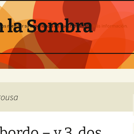
n la Sombra
mos mejorar su experiencia en nuestros sitios:
Más información.
arousa
bordo – y 3, dos