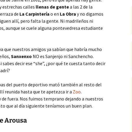
y estrechas calles
llenas de gente
a las 2 de la
terraza de
La Carpintería
o en
La Obra
y no digamos
siguen allí, pero falta la gente. Ni madrileños ni
s, aunque se cuele alguna pontevedresa estudiante
ya que nuestros amigos ya sabían que habría mucho
eños,
Sanxenxo
NO es Sanjenjo ni Sanchencho.
 Si sabes decir ese “she”, ¿por qué te cuesta tanto decir
adrí?
opas del puerto deportivo mató también al resto del
lí reunida hasta que te apetezca ir a
Zoo
.
l y de fuera. Nos fuimos temprano dejando a nuestros
 que al día siguiente teníamos un buen plan.
de Arousa