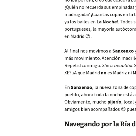
¿Quién no recuerda sus empinadas 
madrugada? ¡Cuantas copas en la 
ya los bailes en
La Noche
!. Todos 
portugueses, la mayoría autóctono
en Madrid 😉 .
Al final nos movimos a
Sanxenxo
más movimiento. Atención madril
Repetid conmigo:
She is beautiful
.
XE? ¿A que Madrid
no
es Madriz ni M
En
Sanxenxo
, la nueva zona de c
pueblo, ahora toda la noche está al
Obviamente, mucho
pijerío
, loca
amigos bien acompañados 😉 puesto
Navegando por la Ría 