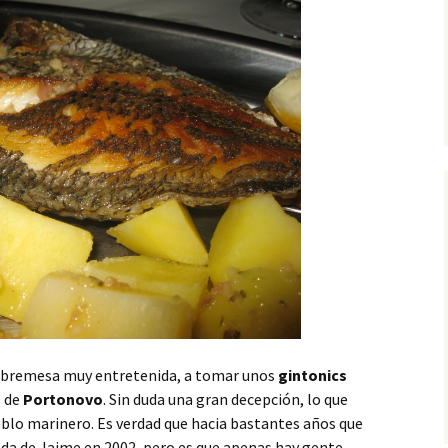
sobremesa muy entretenida, a tomar unos
gintonics
s de
Portonovo
. Sin duda una gran decepción, lo que
eblo marinero. Es verdad que hacia bastantes años que
boda de Jaime en 2002, pero es que apenas hay gente.