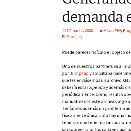
demanda 
17 marzo, 2008
Móvil
,
PHP
,
Pro
PHP
,
xml
,
zip
Puede parecer ridículo el objeto de
Uno de nuestros partners va a imp
por
JumpTap
y solicitaba hace un
que les enviásemos un archivo XML
debería estar
zipeado
y además dis
periódicamente. Como resulta obv
manualmente este archivo, algo a 
Teníamos además un problema adic
físicamente única, sólo hay una ins
tendrían que tener distintos nomb
sin sobreescribirlos cada vez que 