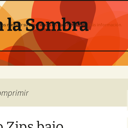
n la Sombra
mos mejorar su experiencia en nuestros sitios:
Más información.
comprimir
 Zips bajo