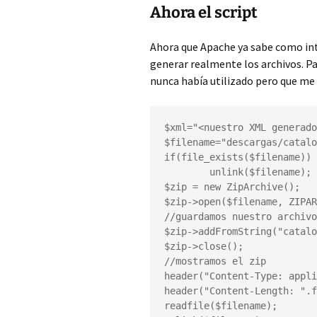
Ahora el script
Ahora que Apache ya sabe como in
generar realmente los archivos. P
nunca había utilizado pero que me
$xml="<nuestro XML generado
$filename="descargas/catalo
if(file_exists($filename))

	unlink($filename);

$zip = new ZipArchive();

$zip->open($filename, ZIPAR
//guardamos nuestro archivo
$zip->addFromString("catalo
$zip->close();

//mostramos el zip

header("Content-Type: appli
header("Content-Length: ".f
readfile($filename);
