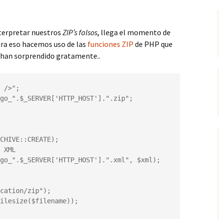
terpretar nuestros
ZIP’s falsos
, llega el momento de
ara eso hacemos uso de las
funciones ZIP
de PHP que
 han sorprendido gratamente..
 />";

go_".$_SERVER['HTTP_HOST'].".zip";

CHIVE::CREATE);

 XML

go_".$_SERVER['HTTP_HOST'].".xml", $xml);

cation/zip");

ilesize($filename));
