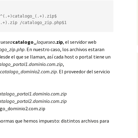
^(.+)catalogo_(.+).zip$

.+).zip /catalogo_zip.php$1
quesea
catalogo_
loquesea
.zip
, el servidor web
ogo_zip.php
. En nuestro caso, los archivos estaran
sde el que se llaman, así cada host o portal tiene un
alogo_portal1.dominio.com.zip
,
catalogo_dominio2.com.zip
. El proveedor del servicio
atalogo_portal1.dominio.com.zip
atalogo_portal2.dominio.com.zip
ogo_dominio2.com.zip
normas que hemos impuesto: distintos archivos para