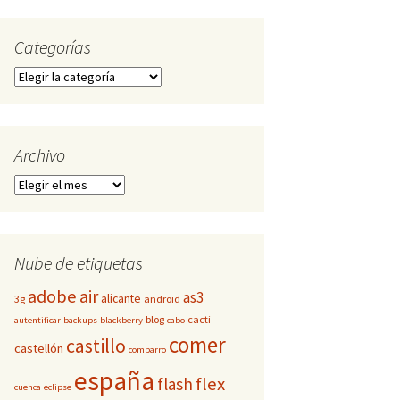
Categorías
Categorías
Archivo
Archivo
Nube de etiquetas
adobe
air
as3
alicante
3g
android
blog
cacti
autentificar
backups
blackberry
cabo
comer
castillo
castellón
combarro
españa
flex
flash
cuenca
eclipse