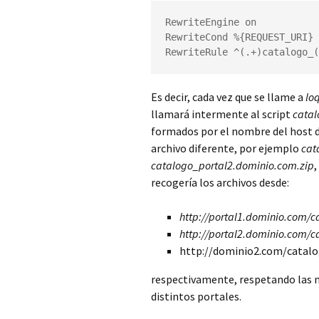
RewriteEngine on

RewriteCond %{REQUEST_URI} 
RewriteRule ^(.+)catalogo_(
Es decir, cada vez que se llame a
lo
llamará intermente al script
catal
formados por el nombre del host de
archivo diferente, por ejemplo
cat
catalogo_portal2.dominio.com.zip
,
recogería los archivos desde:
http://portal1.dominio.com/c
http://portal2.dominio.com/c
http://dominio2.com/catal
respectivamente, respetando las 
distintos portales.