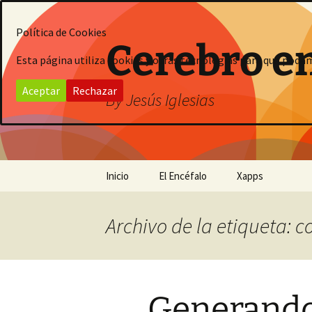
Saltar
al
Política de Cookies
contenido
Cerebro e
Esta página utiliza cookies y otras tecnologías para que poda
Aceptar
Rechazar
By Jesús Iglesias
Inicio
El Encéfalo
Xapps
Archivo de la etiqueta: 
Generando