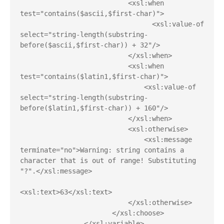
                           <xsl:when 
test="contains($ascii,$first-char)">

                                 <xsl:value-of 
select="string-length(substring-
before($ascii,$first-char)) + 32"/>

                           </xsl:when>

                           <xsl:when 
test="contains($latin1,$first-char)">

                               <xsl:value-of 
select="string-length(substring-
before($latin1,$first-char)) + 160"/>

                           </xsl:when>

                           <xsl:otherwise>

                               <xsl:message 
terminate="no">Warning: string contains a 
character that is out of range! Substituting 
"?".</xsl:message>

<xsl:text>63</xsl:text>

                           </xsl:otherwise>

                       </xsl:choose>

                </xsl:variable>
