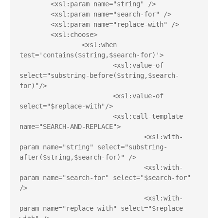
	<xsl:param name="string" />

	<xsl:param name="search-for" />

	<xsl:param name="replace-with" />

	<xsl:choose>

		<xsl:when 
test='contains($string,$search-for)'>

			<xsl:value-of 
select="substring-before($string,$search-
for)"/>

			<xsl:value-of 
select="$replace-with"/>

			<xsl:call-template 
name="SEARCH-AND-REPLACE">

				<xsl:with-
param name="string" select="substring-
after($string,$search-for)" />

				<xsl:with-
param name="search-for" select="$search-for" 
/>

				<xsl:with-
param name="replace-with" select="$replace-