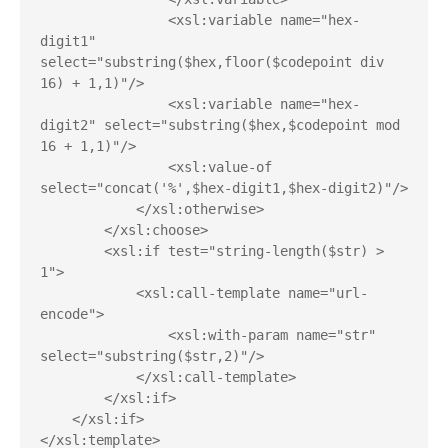
                <xsl:variable name="hex-
digit1" 
select="substring($hex,floor($codepoint div 
16) + 1,1)"/>

                <xsl:variable name="hex-
digit2" select="substring($hex,$codepoint mod 
16 + 1,1)"/>

                <xsl:value-of 
select="concat('%',$hex-digit1,$hex-digit2)"/>

            </xsl:otherwise>

        </xsl:choose>

        <xsl:if test="string-length($str) > 
1">

            <xsl:call-template name="url-
encode">

                <xsl:with-param name="str" 
select="substring($str,2)"/>

            </xsl:call-template>

        </xsl:if>

    </xsl:if>

</xsl:template>