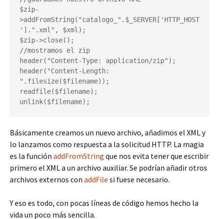
$zip-
>addFromString("catalogo_".$_SERVER['HTTP_HOST
'].".xml", $xml);

$zip->close();

//mostramos el zip

header("Content-Type: application/zip");

header("Content-Length: 
".filesize($filename));

readfile($filename);

unlink($filename);
Básicamente creamos un nuevo archivo, añadimos el XML y
lo lanzamos como respuesta a la solicitud HTTP. La magia
es la función
addFromString
que nos evita tener que escribir
primero el XML a un archivo auxiliar. Se podrían añadir otros
archivos externos con
addFile
si fuese necesario.
Y eso es todo, con pocas líneas de código hemos hecho la
vida un poco más sencilla.