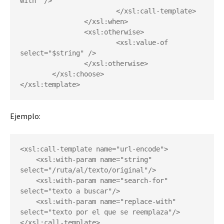
with" />

			</xsl:call-template>

		</xsl:when>

		<xsl:otherwise>

			<xsl:value-of 
select="$string" />

		</xsl:otherwise>

	</xsl:choose>

</xsl:template>
Ejemplo:
<xsl:call-template name="url-encode">

    <xsl:with-param name="string" 
select="/ruta/al/texto/original"/>

    <xsl:with-param name="search-for" 
select="texto a buscar"/>

    <xsl:with-param name="replace-with" 
select="texto por el que se reemplaza"/>

</xsl:call-template>