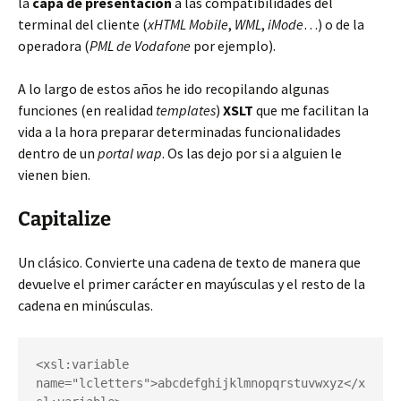
la
capa de presentación
a las compatibilidades del
terminal del cliente (
xHTML Mobile
,
WML
,
iMode
…) o de la
operadora (
PML de Vodafone
por ejemplo).
A lo largo de estos años he ido recopilando algunas
funciones (en realidad
templates
)
XSLT
que me facilitan la
vida a la hora preparar determinadas funcionalidades
dentro de un
portal wap
. Os las dejo por si a alguien le
vienen bien.
Capitalize
Un clásico. Convierte una cadena de texto de manera que
devuelve el primer carácter en mayúsculas y el resto de la
cadena en minúsculas.
<xsl:variable 
name="lcletters">abcdefghijklmnopqrstuvwxyz</x