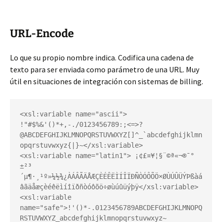
URL-Encode
Lo que su propio nombre indica. Codifica una cadena de
texto para ser enviada como parámetro de una URL. Muy
útil en situaciones de integración con sistemas de billing.
<xsl:variable name="ascii"> 
!"#$%&'()*+,-./0123456789:;<=>?
@ABCDEFGHIJKLMNOPQRSTUVWXYZ[]^_`abcdefghijklmn
opqrstuvwxyz{|}~</xsl:variable>

<xsl:variable name="latin1"> ¡¢£¤¥¦§¨©ª«¬­®¯°
±²³
´µ¶·¸¹º»¼½¾¿ÀÁÂÃÄÅÆÇÈÉÊËÌÍÎÏÐÑÒÓÔÕÖ×ØÙÚÛÜÝÞßàá
âãäåæçèéêëìíîïðñòóôõö÷øùúûüýþÿ</xsl:variable>

<xsl:variable 
name="safe">!'()*-.0123456789ABCDEFGHIJKLMNOPQ
RSTUVWXYZ_abcdefghijklmnopqrstuvwxyz~