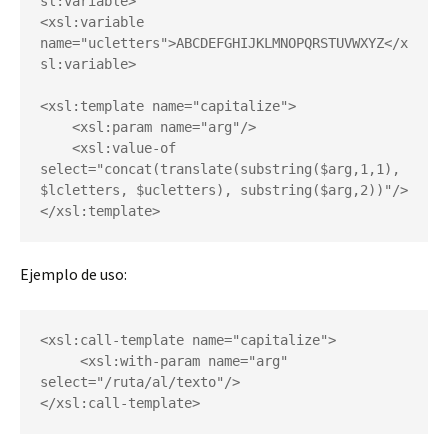
sl:variable>

<xsl:variable 
name="ucletters">ABCDEFGHIJKLMNOPQRSTUVWXYZ</x
sl:variable>

<xsl:template name="capitalize">

    <xsl:param name="arg"/>

    <xsl:value-of 
select="concat(translate(substring($arg,1,1), 
$lcletters, $ucletters), substring($arg,2))"/>

</xsl:template>
Ejemplo de uso:
<xsl:call-template name="capitalize">

     <xsl:with-param name="arg" 
select="/ruta/al/texto"/>

</xsl:call-template>