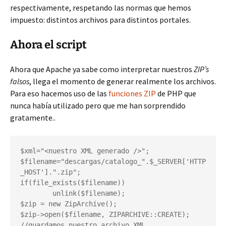
respectivamente, respetando las normas que hemos
impuesto: distintos archivos para distintos portales.
Ahora el script
Ahora que Apache ya sabe como interpretar nuestros
ZIP’s
falsos
, llega el momento de generar realmente los archivos.
Para eso hacemos uso de las
funciones ZIP
de PHP que
nunca había utilizado pero que me han sorprendido
gratamente..
$xml="<nuestro XML generado />";

$filename="descargas/catalogo_".$_SERVER['HTTP
_HOST'].".zip";

if(file_exists($filename))

	unlink($filename);

$zip = new ZipArchive();

$zip->open($filename, ZIPARCHIVE::CREATE);

//guardamos nuestro archivo XML
