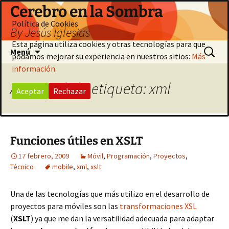
Saltar
Cerebro en la Sombra
al
Política de Cookies
By Jesús Iglesias
contenido
Esta página utiliza cookies y otras tecnologías para que
Buscar:
Menú
podamos mejorar su experiencia en nuestros sitios:
Más
información.
Archivo de la etiqueta: xml
Aceptar
Rechazar
Funciones útiles en XSLT
17 febrero, 2009
Móvil
,
Programación
,
Proyectos
,
Técnico
mobile
,
xml
,
xslt
Una de las tecnologías que más utilizo en el desarrollo de
proyectos para móviles son las
transformaciones XSL
(
XSLT
) ya que me dan la versatilidad adecuada para adaptar