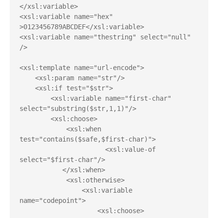
</xsl:variable>

<xsl:variable name="hex" 
>0123456789ABCDEF</xsl:variable>

<xsl:variable name="thestring" select="null" 
/>

<xsl:template name="url-encode">

    <xsl:param name="str"/>

    <xsl:if test="$str">

        <xsl:variable name="first-char" 
select="substring($str,1,1)"/>

        <xsl:choose>

            <xsl:when 
test="contains($safe,$first-char)">

                      <xsl:value-of 
select="$first-char"/>

           </xsl:when>

            <xsl:otherwise>

                <xsl:variable 
name="codepoint">

                    <xsl:choose>
