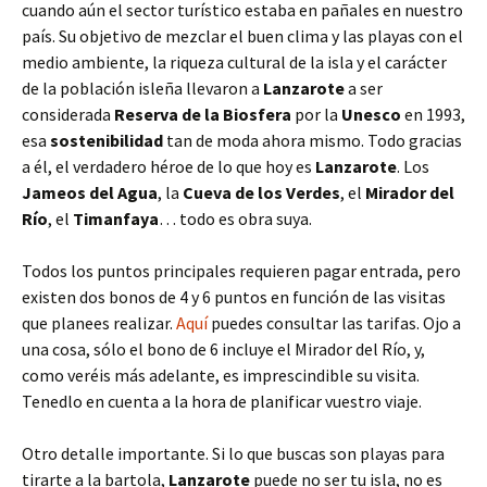
cuando aún el sector turístico estaba en pañales en nuestro
país. Su objetivo de mezclar el buen clima y las playas con el
medio ambiente, la riqueza cultural de la isla y el carácter
de la población isleña llevaron a
Lanzarote
a ser
considerada
Reserva de la Biosfera
por la
Unesco
en 1993,
esa
sostenibilidad
tan de moda ahora mismo. Todo gracias
a él, el verdadero héroe de lo que hoy es
Lanzarote
. Los
Jameos del Agua
, la
Cueva de los Verdes
, el
Mirador del
Río
, el
Timanfaya
… todo es obra suya.
Todos los puntos principales requieren pagar entrada, pero
existen dos bonos de 4 y 6 puntos en función de las visitas
que planees realizar.
Aquí
puedes consultar las tarifas. Ojo a
una cosa, sólo el bono de 6 incluye el Mirador del Río, y,
como veréis más adelante, es imprescindible su visita.
Tenedlo en cuenta a la hora de planificar vuestro viaje.
Otro detalle importante. Si lo que buscas son playas para
tirarte a la bartola,
Lanzarote
puede no ser tu isla, no es