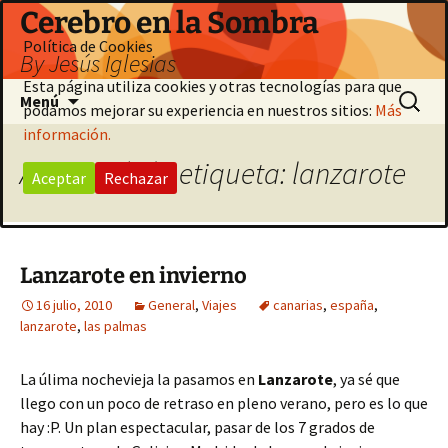
Saltar
Cerebro en la Sombra
al
Política de Cookies
By Jesús Iglesias
contenido
Esta página utiliza cookies y otras tecnologías para que
Buscar:
Menú
podamos mejorar su experiencia en nuestros sitios:
Más
información.
Archivo de la etiqueta: lanzarote
Aceptar
Rechazar
Lanzarote en invierno
16 julio, 2010
General
,
Viajes
canarias
,
españa
,
lanzarote
,
las palmas
La úlima nochevieja la pasamos en
Lanzarote
, ya sé que
llego con un poco de retraso en pleno verano, pero es lo que
hay :P. Un plan espectacular, pasar de los 7 grados de