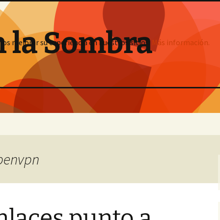
n la Sombra
mos mejorar su experiencia en nuestros sitios:
Más información.
openvpn
nlaces punto a