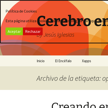
Saltar
al
Política de Cookies
contenido
Cerebro e
Esta página utiliza cookies y otras tecnologías para que poda
Aceptar
Rechazar
By Jesús Iglesias
Inicio
El Encéfalo
Xapps
Archivo de la etiqueta: 
Creando e