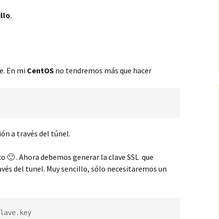
illo
.
re. En mi
CentOS
no tendremos más que hacer
n a través del túnel.
co 🙂 . Ahora debemos generar la clave SSL que
vés del tunel. Muy sencillo, sólo necesitaremos un
lave.key