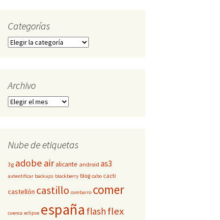
Categorías
Categorías
Archivo
Archivo
Nube de etiquetas
adobe
air
as3
alicante
3g
android
blog
cacti
autentificar
backups
blackberry
cabo
comer
castillo
castellón
combarro
españa
flex
flash
cuenca
eclipse