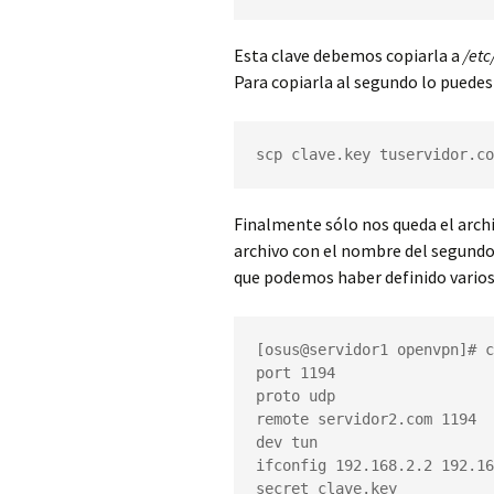
Esta clave debemos copiarla a
/et
Para copiarla al segundo lo puede
scp clave.key tuservidor.co
Finalmente sólo nos queda el archi
archivo con el nombre del segundo
que podemos haber definido varios
[osus@servidor1 openvpn]# c
port 1194

proto udp

remote servidor2.com 1194

dev tun

ifconfig 192.168.2.2 192.16
secret clave.key
