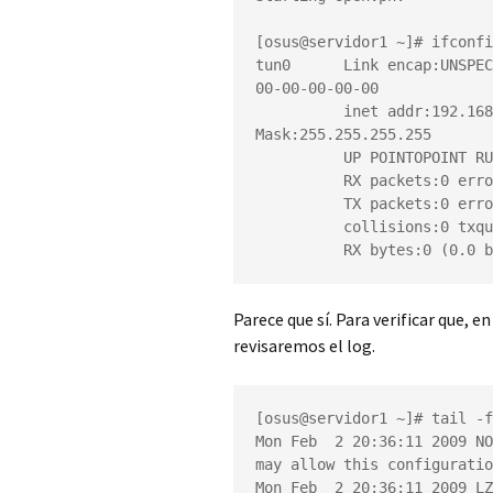
[osus@servidor1 ~]# ifconfi
tun0      Link encap:UNSPEC
00-00-00-00-00

          inet addr:192.168
Mask:255.255.255.255

          UP POINTOPOINT RU
          RX packets:0 erro
          TX packets:0 erro
          collisions:0 txqu
          RX bytes:0 (0.0 b
Parece que sí. Para verificar que,
revisaremos el log.
[osus@servidor1 ~]# tail -f
Mon Feb  2 20:36:11 2009 NO
may allow this configuratio
Mon Feb  2 20:36:11 2009 LZ