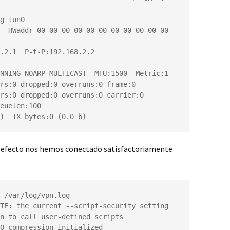
g tun0

  HWaddr 00-00-00-00-00-00-00-00-00-00-00-
.2.1  P-t-P:192.168.2.2  
NNING NOARP MULTICAST  MTU:1500  Metric:1

rs:0 dropped:0 overruns:0 frame:0

rs:0 dropped:0 overruns:0 carrier:0

euelen:100

)  TX bytes:0 (0.0 b)
 en efecto nos hemos conectado satisfactoriamente
 /var/log/vpn.log

TE: the current --script-security setting 
n to call user-defined scripts

O compression initialized
