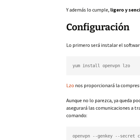
Y además lo cumple,
ligero y senc
Configuración
Lo primero será instalar el softwa
yum install openvpn lzo
Lzo
nos proporcionará la compresió
Aunque no lo parezca, ya queda po
asegurará las comunicaciones a tra
comando:
openvpn --genkey --secret c