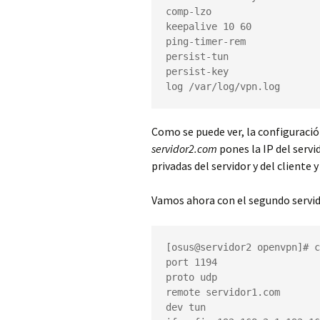
comp-lzo

keepalive 10 60

ping-timer-rem

persist-tun

persist-key

log /var/log/vpn.log
Como se puede ver, la configuració
servidor2.com
pones la IP del servid
privadas del servidor y del cliente 
Vamos ahora con el segundo servid
[osus@servidor2 openvpn]# c
port 1194

proto udp

remote servidor1.com

dev tun
