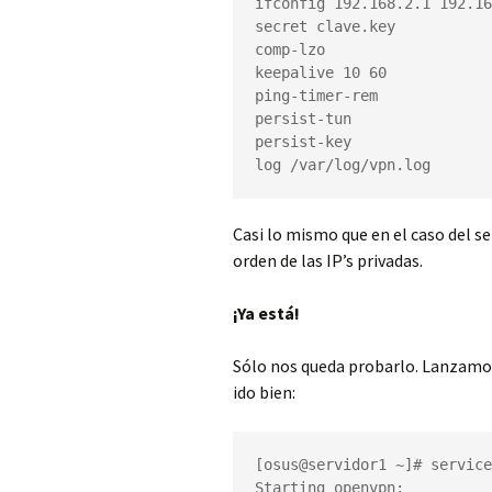
ifconfig 192.168.2.1 192.16
secret clave.key

comp-lzo

keepalive 10 60

ping-timer-rem

persist-tun

persist-key

log /var/log/vpn.log
Casi lo mismo que en el caso del se
orden de las IP’s privadas.
¡Ya está!
Sólo nos queda probarlo. Lanzamos 
ido bien:
[osus@servidor1 ~]# service
Starting openvpn:          