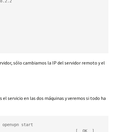
8.2.2

rvidor, sólo cambiamos la IP del servidor remoto y el
el servicio en las dos máquinas y veremos si todo ha
 openvpn start

                                [  OK  ]
