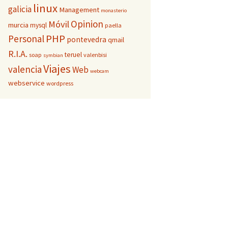
linux
galicia
Management
monasterio
Opinion
Móvil
murcia
mysql
paella
PHP
Personal
pontevedra
qmail
R.I.A.
teruel
soap
valenbisi
symbian
Viajes
valencia
Web
webcam
webservice
wordpress