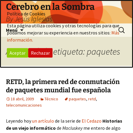
Saltar
Cerebro en la Sombra
al
Política de Cookies
By Jesús Iglesias
contenido
Esta página utiliza cookies y otras tecnologías para que
Buscar:
Menú
podamos mejorar su experiencia en nuestros sitios:
Más
información.
Archivo de la etiqueta: paquetes
Aceptar
Rechazar
RETD, la primera red de conmutación
de paquetes mundial fue española
18 abril, 2009
Técnico
paquetes
,
retd
,
telecomunicaciones
Leyendo hoy
un artículo
de la serie de
El Cedazo
Historias
de un viejo informático
de
Macluskey
me entero de algo