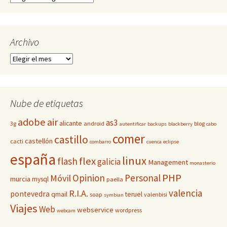
Archivo
Archivo
Nube de etiquetas
adobe
air
as3
alicante
3g
android
blog
autentificar
backups
blackberry
cabo
comer
castillo
castellón
cacti
combarro
cuenca
eclipse
españa
linux
flex
flash
galicia
Management
monasterio
PHP
Opinion
Personal
Móvil
murcia
mysql
paella
valencia
R.I.A.
pontevedra
qmail
teruel
soap
valenbisi
symbian
Viajes
Web
webservice
wordpress
webcam