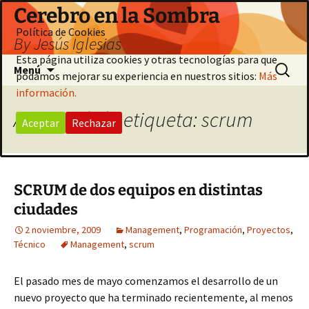
Saltar
Cerebro en la Sombra
al
Política de Cookies
By Jesús Iglesias
contenido
Esta página utiliza cookies y otras tecnologías para que
Buscar:
Menú
podamos mejorar su experiencia en nuestros sitios:
Más
información.
Archivo de la etiqueta: scrum
Aceptar
Rechazar
SCRUM de dos equipos en distintas
ciudades
2 noviembre, 2009
Management
,
Programación
,
Proyectos
,
Técnico
Management
,
scrum
El pasado mes de mayo comenzamos el desarrollo de un
nuevo proyecto que ha terminado recientemente, al menos