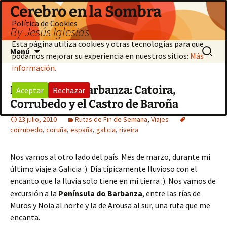
Saltar
Cerebro en la Sombra
al
Política de Cookies
By Jesús Iglesias
contenido
Esta página utiliza cookies y otras tecnologías para que
Buscar:
Menú
podamos mejorar su experiencia en nuestros sitios:
Más
información.
Península do Barbanza: Catoira,
Aceptar
Rechazar
Corrubedo y el Castro de Baroña
23 julio, 2010
Rutas de Fin de Semana
,
Viajes
corrubedo
,
coruña
,
españa
,
galicia
,
riveira
Nos vamos al otro lado del país. Mes de marzo, durante mi
último viaje a Galicia :). Día típicamente lluvioso con el
encanto que la lluvia solo tiene en mi tierra :). Nos vamos de
excursión a la
Península do Barbanza
, entre las rías de
Muros y Noia al norte y la de Arousa al sur, una ruta que me
encanta.