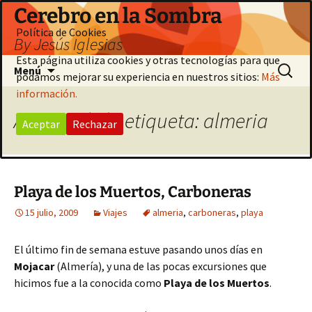
Saltar
Cerebro en la Sombra
al
Política de Cookies
By Jesús Iglesias
contenido
Esta página utiliza cookies y otras tecnologías para que
Buscar:
Menú
podamos mejorar su experiencia en nuestros sitios:
Más
información.
Archivo de la etiqueta: almeria
Aceptar
Rechazar
Playa de los Muertos, Carboneras
15 julio, 2009
Viajes
almeria
,
carboneras
,
playa
El último fin de semana estuve pasando unos días en
Mojacar
(Almería), y una de las pocas excursiones que
hicimos fue a la conocida como
Playa de los Muertos
.