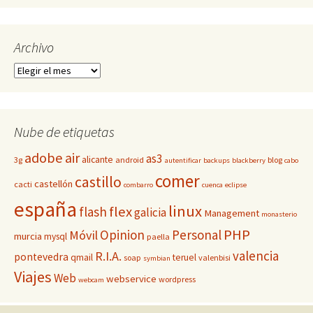
Archivo
Archivo
Nube de etiquetas
adobe
air
as3
alicante
3g
android
blog
autentificar
backups
blackberry
cabo
comer
castillo
castellón
cacti
combarro
cuenca
eclipse
españa
linux
flex
flash
galicia
Management
monasterio
PHP
Opinion
Personal
Móvil
murcia
mysql
paella
valencia
R.I.A.
pontevedra
qmail
teruel
soap
valenbisi
symbian
Viajes
Web
webservice
wordpress
webcam