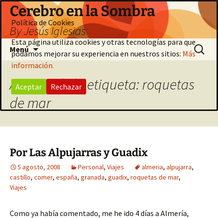
Saltar
Cerebro en la Sombra
al
Política de Cookies
By Jesús Iglesias
contenido
Esta página utiliza cookies y otras tecnologías para que
Buscar:
Menú
podamos mejorar su experiencia en nuestros sitios:
Más
información.
Archivo de la etiqueta: roquetas
Aceptar
Rechazar
de mar
Por Las Alpujarras y Guadix
5 agosto, 2008
Personal
,
Viajes
almeria
,
alpujarra
,
castillo
,
comer
,
españa
,
granada
,
guadix
,
roquetas de mar
,
Viajes
Como ya había comentado, me he ido 4 días a Almería,