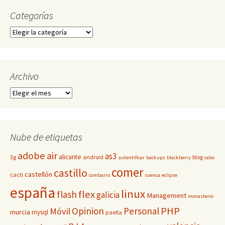
Categorías
Categorías
Archivo
Archivo
Nube de etiquetas
adobe
air
as3
alicante
3g
android
blog
autentificar
backups
blackberry
cabo
comer
castillo
castellón
cacti
combarro
cuenca
eclipse
españa
linux
flex
flash
galicia
Management
monasterio
PHP
Opinion
Personal
Móvil
murcia
mysql
paella