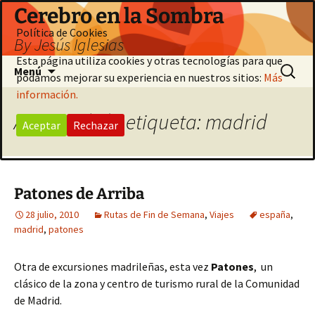
Saltar
Cerebro en la Sombra
al
Política de Cookies
By Jesús Iglesias
contenido
Esta página utiliza cookies y otras tecnologías para que
Buscar:
Menú
podamos mejorar su experiencia en nuestros sitios:
Más
información.
Archivo de la etiqueta: madrid
Aceptar
Rechazar
Patones de Arriba
28 julio, 2010
Rutas de Fin de Semana
,
Viajes
españa
,
madrid
,
patones
Otra de excursiones madrileñas, esta vez
Patones
, un
clásico de la zona y centro de turismo rural de la Comunidad
de Madrid.