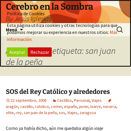
Saltar
Cerebro en la Sombra
al
Política de Cookies
By Jesús Iglesias
contenido
Esta página utiliza cookies y otras tecnologías para que
Buscar:
Menú
podamos mejorar su experiencia en nuestros sitios:
Más
información.
Archivo de la etiqueta: san juan
Aceptar
Rechazar
de la peña
SOS del Rey Católico y alrededores
22 septiembre, 2008
Castillos
,
Personal
,
Viajes
aragón
,
castillo
,
catolico
,
comer
,
españa
,
javier
,
loarre
,
navarra
,
olite
,
rey
,
san juan de la peña
,
sos
,
Viajes
,
zaragoza
Como ya había dicho, aún me quedaba algún viaje