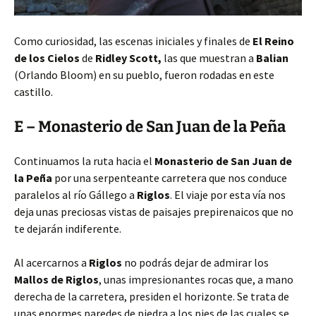
Como curiosidad, las escenas iniciales y finales de
El Reino
de los Cielos
de
Ridley Scott,
las que muestran a
Balian
(Orlando Bloom) en su pueblo, fueron rodadas en este
castillo.
E – Monasterio de San Juan de la Peña
Continuamos la ruta hacia el
Monasterio de San Juan de
la Peña
por una serpenteante carretera que nos conduce
paralelos al río Gállego a
Riglos
. El viaje por esta vía nos
deja unas preciosas vistas de paisajes prepirenaicos que no
te dejarán indiferente.
Al acercarnos a
Riglos
no podrás dejar de admirar los
Mallos de Riglos
, unas impresionantes rocas que, a mano
derecha de la carretera, presiden el horizonte. Se trata de
unas enormes paredes de piedra a los pies de las cuales se