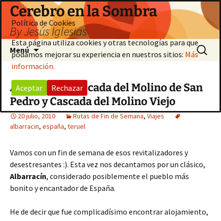
Saltar
Cerebro en la Sombra
al
Política de Cookies
By Jesús Iglesias
contenido
Esta página utiliza cookies y otras tecnologías para que
Buscar:
Menú
podamos mejorar su experiencia en nuestros sitios:
Más
información.
Albarracín, Cascada del Molino de San
Aceptar
Rechazar
Pedro y Cascada del Molino Viejo
20 julio, 2010
Rutas de Fin de Semana
,
Viajes
albarracin
,
españa
,
teruel
Vamos con un fin de semana de esos revitalizadores y
desestresantes :). Esta vez nos decantamos por un clásico,
Albarracín
, considerado posiblemente el pueblo más
bonito y encantador de España.
He de decir que fue complicadísimo encontrar alojamiento,