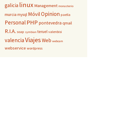
linux
galicia
Management
monasterio
Opinion
Móvil
murcia
mysql
paella
PHP
Personal
pontevedra
qmail
R.I.A.
teruel
soap
valenbisi
symbian
Viajes
valencia
Web
webcam
webservice
wordpress