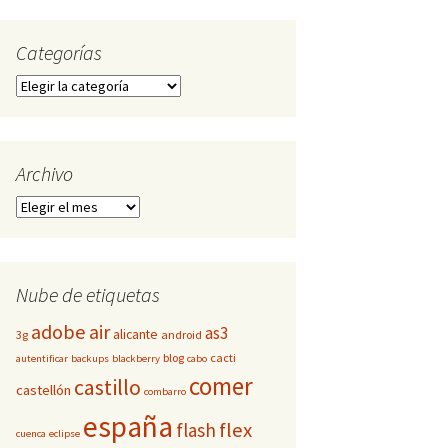
Categorías
Categorías
Archivo
Archivo
Nube de etiquetas
adobe
air
as3
alicante
3g
android
blog
cacti
autentificar
backups
blackberry
cabo
comer
castillo
castellón
combarro
españa
flex
flash
cuenca
eclipse